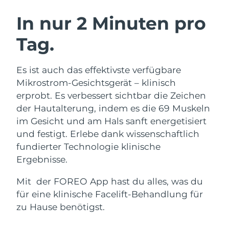
SCHWEDISCHE BEAUTY ROUTINE
Australien
Erwartete Lieferung
8/13/26
In nur 2 Minuten pro
Österreich
Erwartete Lieferung
8/10/26
Tag.
Bahrain
Erwartete Lieferung
8/11/26
Gesichtsreinigung
Gesichtsstraffung
Es ist auch das effektivste verfügbare
Belgien
Erwartete Lieferung
8/10/26
LUNA™ 4 Set
BEAR™ 2 Set
Mikrostrom-Gesichtsgerät – klinisch
Anti-aging massage
Microcurrent toning
erprobt. Es verbessert sichtbar die Zeichen
Bermuda
Erwartete Lieferung
8/16/26
der Hautalterung, indem es die 69 Muskeln
im Gesicht und am Hals sanft energetisiert
Hydratisierung
Mundpflege
Bosnien und
Erwartete Lieferung
8/13/26
LUNA™ 4 Plus
BEAR™ 2 go
und festigt. Erlebe dank wissenschaftlich
Herzegowina
UFO™ 3 Set
issa™ 4
Massage, LED heating
Microcurrent toning on-the-go
fundierter Technologie klinische
FAQ™ ANTI-AGING-BEHANDLUNG
Deep facial hydration
Hybrid silicone sonic toothbrush
Brunei Darussalam
Erwartete Lieferung
8/15/26
Ergebnisse.
NEW
Mit der FOREO App hast du alles, was du
LUNA™ 4 Men
BEAR™ 2 eyes & lips
Bulgarien
Erwartete Lieferung
8/10/26
UFO™ 3 LED
issa™ 4 plus
für eine klinische Facelift-Behandlung für
For men, anti-aging massage
Microcurrent line smoothing device
Near-infrared and red light therapy
Kanada
zu Hause benötigst.
Smart hybrid silicone sonic toothbrush
Erwartete Lieferung
8/14/26
device
Anti-aging
LED-Behandlungen