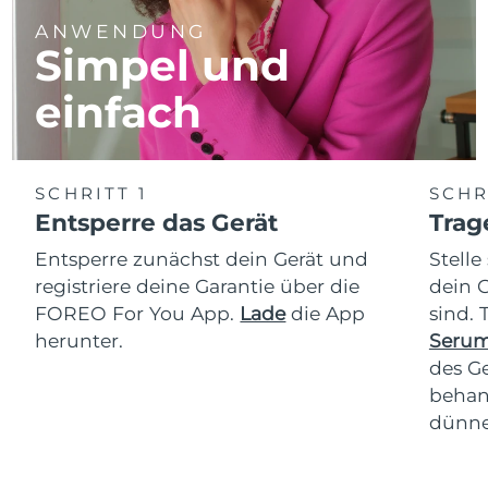
ANWENDUNG
Simpel und
einfach
SCHRITT 1
SCHR
Entsperre das Gerät
Trag
Entsperre zunächst dein Gerät und
Stelle
registriere deine Garantie über die
dein 
FOREO For You App.
Lade
die App
sind.
herunter.
Serum
des Ge
behan
dünne