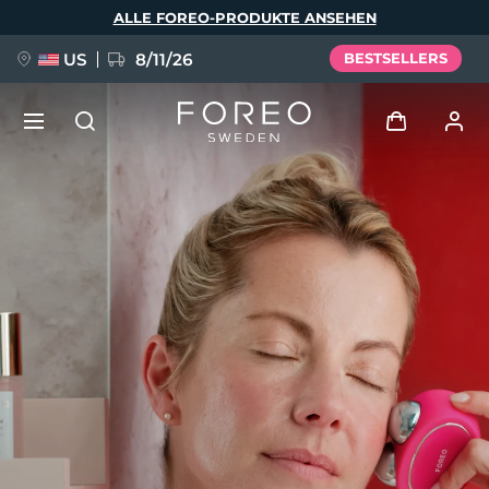
Direkt
ALLE FOREO-PRODUKTE ANSEHEN
zum
Inhalt
US
8/11/26
BESTSELLERS
NEU
Anmelden
Sprache
BREAKING NEWS
Benutzerkonto
English
Deutsch
Español
Meine Geräte
FAQ™ Pure Beauty-Tech Elixir
Français
Italiano
Português
Meine Bestellungen
Polski
Svenska
Русский
Türkçe
简体中文
繁體中文
Meine Adressen
issa™ Teeth Whitening Set
Meine Abonnements