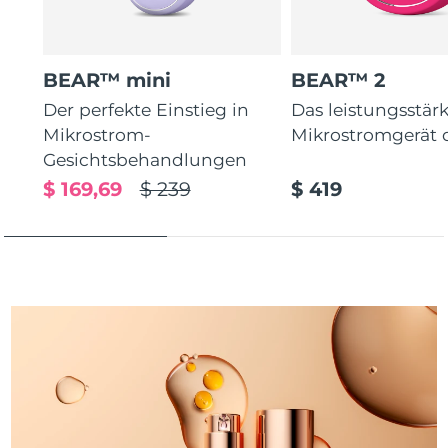
Taiwan
Erwartete Lieferung
8/15/26
Thailand
Erwartete Lieferung
8/14/26
BEAR™ mini
BEAR™ 2
Türkei
Erwartete Lieferung
8/11/26
Der perfekte Einstieg in
Das leistungsstär
Mikrostrom-
Mikrostromgerät 
Vereinigte Arabische
Gesichtsbehandlungen
Erwartete Lieferung
8/11/26
Emirate
$ 169,69
$ 239
$ 419
Vereinigtes
Erwartete Lieferung
8/10/26
Königreich
Vereinigte Staaten
Erwartete Lieferung
8/11/26
Usbekistan
Erwartete Lieferung
8/15/26
Vietnam
Erwartete Lieferung
8/16/26