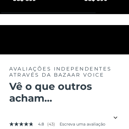
AVALIAÇÕES INDEPENDENTES
ATRAVÉS DA BAZAAR VOICE
Vê o que outros
acham...
4.8
(43)
Escreva uma avaliação
4.8