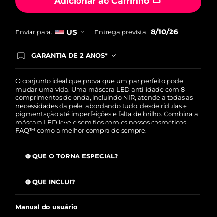
Adicionar ao Carrinho
8/10/26
US
Enviar para:
Entrega prevista:
GARANTIA DE 2 ANOS*
Ao efetuar seu pedido hoje, você tem direito a
cobertura completa da Garantia FOREO. Isso
significa que se você tiver qualquer problema até
O conjunto ideal que prova que um par perfeito pode
2 anos após a compra, a FOREO substituirá seu
mudar uma vida. Uma máscara LED anti-idade com 8
produto gratuitamente.*exceto pelo Luna FOFO
comprimentos de onda, incluindo NIR, atende a todas as
e Luna Play plus cuja garantia é de 90 dias.
necessidades da pele, abordando tudo, desde rídulas e
pigmentação até imperfeições e falta de brilho. Combina a
máscara LED leve e sem fios com os nossos cosméticos
FAQ™ como a melhor compra de sempre.
O QUE O TORNA ESPECIAL?
Clinicamente testado para reduzir as rugas em 32% em
apenas 2 semanas.
O QUE INCLUI?
Clinicamente testado para melhorar a firmeza e a
Máscara LED facial de silicone FAQ™ 202
elasticidade da pele em apenas 2 semanas.
Manual do usuário
FAQ™ Red Light Peptide Serum
Reduz o acne em 48% e o sebo em 18% em apenas 2