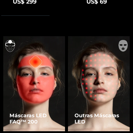
US$ 299
US$ 69
Máscaras LED
Outras Máscaras
FAQ™ 200
LED