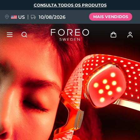
Pular
CONSULTA TODOS OS PRODUTOS
para
o
conteúdo
principal
US
10/08/2026
MAIS VENDIDOS
NOVIDADE
Entrar
Idioma
BREAKING NEWS
Perfil de usuário
English
Deutsch
Español
Meus aparelhos
FAQ™ Pure Beauty-Tech Elixir
Français
Italiano
Português
Meus pedidos
Polski
Svenska
Русский
Türkçe
简体中文
繁體中文
Meus endereços
issa™ Teeth Whitening Set
As minhas subscrições