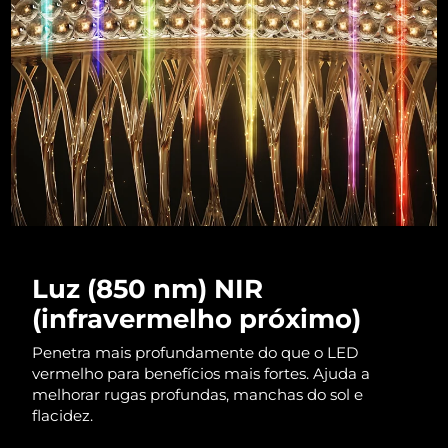
Luxemburgo
Entrega prevista
9/8/26
Macau, RAE da
Entrega prevista
11/8/26
China
Malásia
Entrega prevista
12/8/26
Malta
Entrega prevista
9/8/26
México
Entrega prevista
13/8/26
Mônaco
Entrega prevista
10/8/26
Luz (850 nm) NIR
(infravermelho próximo)
Países Baixos
Entrega prevista
9/8/26
Penetra mais profundamente do que o LED
Nova Zelândia
Entrega prevista
9/8/26
vermelho para benefícios mais fortes. Ajuda a
melhorar rugas profundas, manchas do sol e
Noruega
flacidez.
Entrega prevista
9/8/26