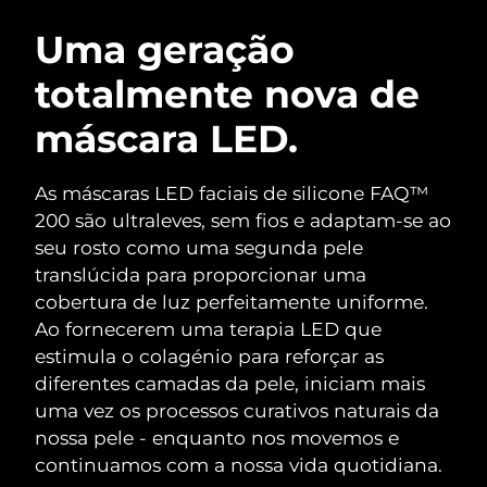
ROTINA DE BELEZA SUECA
Áustria
Entrega prevista
9/8/26
Uma geração
totalmente nova de
Barein
Entrega prevista
10/8/26
máscara LED.
Limpeza facial
Lifting facial
Bélgica
Entrega prevista
9/8/26
LUNA™ 4 kit
BEAR™ 2 kit
Bermudas
Entrega prevista
15/8/26
As máscaras LED faciais de silicone FAQ™
Anti-aging massage
Microcurrent toning
200 são ultraleves, sem fios e adaptam-se ao
Bósnia e
seu rosto como uma segunda pele
Entrega prevista
12/8/26
Hidratação
Cuidado oral
Herzegovina
translúcida para proporcionar uma
LUNA™ 4 Plus
BEAR™ 2 go
UFO™ 3 kit
issa™ 4
cobertura de luz perfeitamente uniforme.
Massage, LED heating
Microcurrent toning on-the-go
Brunei
Entrega prevista
14/8/26
TRATAMENTO ANTIENVELHECIMENTO
Ao fornecerem uma terapia LED que
Deep facial hydration
Hybrid silicone sonic toothbrush
FAQ™
estimula o colagénio para reforçar as
Bulgária
Entrega prevista
9/8/26
diferentes camadas da pele, iniciam mais
LUNA™ 4 Men
BEAR™ 2 eyes & lips
UFO™ 3 LED
NEW
issa™ 4 plus
uma vez os processos curativos naturais da
Canadá
For men, anti-aging massage
Microcurrent line smoothing device
Entrega prevista
13/8/26
Near-infrared and red light therapy
nossa pele - enquanto nos movemos e
Smart hybrid silicone sonic toothbrush
device
continuamos com a nossa vida quotidiana.
Chile
Entrega prevista
13/8/26
Antienvelhecimento
Tratamentos LED