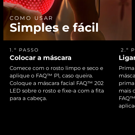
COMO USAR
Simples e fácil
1.º PASSO
2.º 
Colocar a máscara
Liga
Comece com o rosto limpo e seco e
Prima 
aplique o FAQ™ P1, caso queira.
máscar
Coloque a máscara facial FAQ™ 202
prima
LED sobre o rosto e fixe-a com a fita
mais d
para a cabeça.
FAQ™ 
aplic