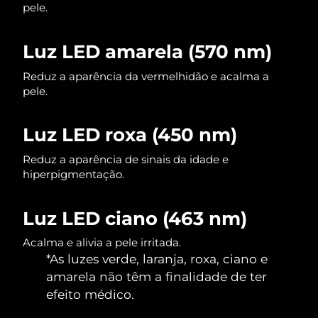
pele.
Singapura
Entrega prevista
11/8/26
Luz LED amarela (570 nm)
Eslováquia
Entrega prevista
9/8/26
Reduz a aparência da vermelhidão e acalma a
pele.
Eslovênia
Entrega prevista
9/8/26
África do Sul
Entrega prevista
17/8/26
Luz LED roxa (450 nm)
Coreia do Sul
Reduz a aparência de sinais da idade e
Entrega prevista
11/8/26
hiperpigmentação.
Espanha
Entrega prevista
9/8/26
Luz LED ciano (463 nm)
Suécia
Entrega prevista
9/8/26
Acalma e alivia a pele irritada.
*As luzes verde, laranja, roxa, ciano e
Suíça
Entrega prevista
9/8/26
amarela não têm a finalidade de ter
Taiwan
efeito médico.
Entrega prevista
14/8/26