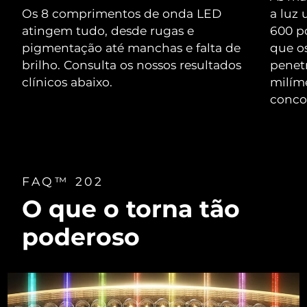
Serum
issa™ Teeth Whitening Gel
Os 8 comprimentos de onda LED
a luz
Advanced pore care essentials
For healthy hair
18% PAP
atingem tudo, desde rugas e
600 p
Israel
Entrega prevista
13/8/26
Cosméticos
Homens
pigmentação até manchas e falta de
que o
Itália
brilho. Consulta os nossos resultados
Entrega prevista
9/8/26
penet
clínicos abaixo.
milíme
Japão
Entrega prevista
12/8/26
conco
Comprar todos
Jersey
Entrega prevista
14/8/26
Cazaquistão
Entrega prevista
11/8/26
FOREO APP
FAQ™ 202
Kuwait
Entrega prevista
9/8/26
O que o torna tão
SOBRE
Letônia
Entrega prevista
9/8/26
poderoso
Líbano
Entrega prevista
10/8/26
Lituânia
Entrega prevista
9/8/26