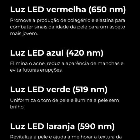
Omã
Entrega prevista
12/8/26
Luz LED vermelha (650 nm)
Filipinas
Entrega prevista
12/8/26
Promove a produção de colagénio e elastina para
combater sinais da idade da pele para um aspeto
mais jovem.
Polônia
Entrega prevista
10/8/26
Portugal
Entrega prevista
9/8/26
Luz LED azul (420 nm)
Porto Rico
Elimina o acne, reduz a aparência de manchas e
Entrega prevista
11/8/26
evita futuras erupções.
Catar
Entrega prevista
10/8/26
Luz LED verde (519 nm)
Reunião
Entrega prevista
14/8/26
Uniformiza o tom de pele e ilumina a pele sem
brilho.
Romênia
Entrega prevista
9/8/26
Rússia
Entrega prevista
17/8/26
Luz LED laranja (590 nm)
Arábia Saudita
Revitaliza a pele e ajuda a melhorar a textura da
Entrega prevista
10/8/26