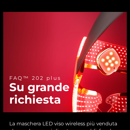
Turchia
Consegna stimata
8/11/26
Emirati Arabi Uniti
Consegna stimata
8/11/26
Regno Unito
Consegna stimata
8/10/26
Stati Uniti
Consegna stimata
8/11/26
Uzbekistan
Consegna stimata
8/15/26
Vietnam
Consegna stimata
8/16/26
FAQ™ 202 plus
Su grande
richiesta
La maschera LED viso wireless più venduta