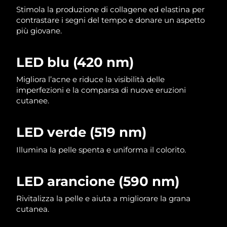
Stimola la produzione di collagene ed elastina per
Filippine
Consegna stimata
8/13/26
contrastare i segni del tempo e donare un aspetto
più giovane.
Polonia
Consegna stimata
8/11/26
Portogallo
Consegna stimata
8/10/26
LED blu (420 nm)
Migliora l’acne e riduce la visibilità delle
Portorico
Consegna stimata
8/12/26
imperfezioni e la comparsa di nuove eruzioni
cutanee.
Qatar
Consegna stimata
8/11/26
Riunione
LED verde (519 nm)
Consegna stimata
8/15/26
Illumina la pelle spenta e uniforma il colorito.
Romania
Consegna stimata
8/10/26
Russia
Consegna stimata
8/18/26
LED arancione (590 nm)
Rivitalizza la pelle e aiuta a migliorare la grana
Arabia Saudita
Consegna stimata
8/11/26
cutanea.
Singapore
Consegna stimata
8/12/26