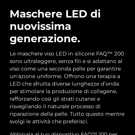
ROUTINE BEAUTY SVEDESI
Austria
Consegna stimata
8/10/26
Maschere LED di
nuovissima
Bahrein
Consegna stimata
8/11/26
generazione.
Detersione viso
Lifting viso
Belgio
Consegna stimata
8/10/26
LUNA™ 4 pacchetto
BEAR™ 2 pacchetto
Bermuda
Consegna stimata
8/16/26
Le maschere viso LED in silicone FAQ™ 200
Anti-aging massage
Microcurrent toning
sono ultraleggere, senza fili e si adattano al
Bosnia ed
viso come una seconda pelle per garantire
Consegna stimata
8/13/26
Idratazione
Igiene orale
Erzegovina
un'azione uniforme. Offrono una terapia a
LUNA™ 4 Plus
BEAR™ 2 go
UFO™ 3 pacchetto
issa™ 4
LED che sfrutta diverse lunghezze d’onda
Massage, LED heating
Microcurrent toning on-the-go
Brunei
Consegna stimata
8/15/26
TRATTAMENTI ANTI-AGE FAQ™
per stimolare la produzione di collagene,
Deep facial hydration
Hybrid silicone sonic toothbrush
rafforzando così gli strati cutanei e
Bulgaria
Consegna stimata
8/10/26
NEW
risvegliando il naturale processo di
LUNA™ 4 Men
BEAR™ 2 eyes & lips
UFO™ 3 LED
issa™ 4 plus
riparazione della pelle. Tutto questo mentre
Canada
For men, anti-aging massage
Microcurrent line smoothing device
Consegna stimata
8/14/26
Near-infrared and red light therapy
svolgi le attività che preferisci.
Smart hybrid silicone sonic toothbrush
device
Anti-age
Trattamenti LED
Cile
Consegna stimata
8/14/26
Abbinala al tuo dispositivo FAQ™ 100 per