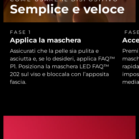
Semplice e veloce
FASE 1
FASE
Applica la maschera
Acce
Assicurati che la pelle sia pulita e
Premi 
asciutta e, se lo desideri, applica FAQ™
masch
P1. Posiziona la maschera LED FAQ™
rapida
202 sul viso e bloccala con l’apposita
impos
fascia.
media