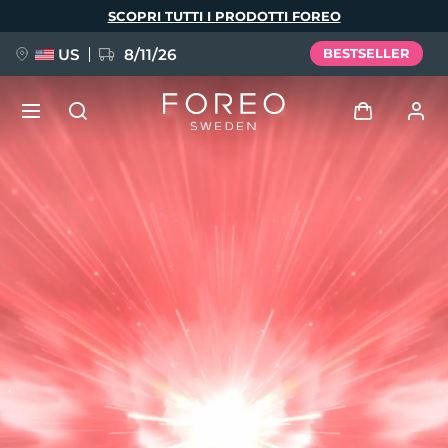
Salta
SCOPRI TUTTI I PRODOTTI FOREO
al
contenuto
principale
US
8/11/26
BESTSELLER
NUOVO
Accedi
Lingua
BREAKING NEWS
Profilo utente
English
Deutsch
Español
I miei dispositivi
FAQ™ Pure Beauty-Tech Elixir
Français
Italiano
Português
I miei ordini
Polski
Svenska
Русский
Türkçe
简体中文
繁體中文
I miei indirizzi
issa™ Teeth Whitening Set
I miei abbonamenti