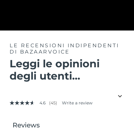
LE RECENSIONI INDIPENDENTI
DI BAZAARVOICE
Leggi le opinioni
degli utenti...
4.6
(45)
Write a review
4.6
out
of
5
stars,
average
rating