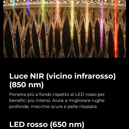
RAS di Macao
Consegna stimata
8/12/26
Malaysia
Consegna stimata
8/13/26
Malta
Consegna stimata
8/10/26
Messico
Consegna stimata
8/14/26
Monaco
Consegna stimata
8/11/26
Luce NIR (vicino infrarosso)
Paesi Bassi
Consegna stimata
8/10/26
(850 nm)
Nuova Zelanda
Penetra più a fondo rispetto al LED rosso per
Consegna stimata
8/10/26
benefici più intensi. Aiuta a migliorare rughe
profonde, macchie scure e pelle rilassata.
Norvegia
Consegna stimata
8/10/26
Oman
Consegna stimata
8/13/26
LED rosso (650 nm)