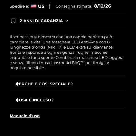
8/12/26
US
Spedire a:
Consegna stimata:
2 ANNI DI GARANZIA
Gli ordini registrati oggi avranno una copertura
completa della garanzia FOREO. Questo significa
che, in caso di difetti nei primi 2 anni dalla data di
Il set best-buy dimostra che una coppia perfetta può
acquisto, FOREO sostituirà il tuo prodotto
cambiare la vita. Una Maschera LED Anti-Age con 8
gratuitamente.
lunghezze d’onda (NIR + 7) e LED extra sul diamante
frontale risponde a ogni esigenza: rughe, macchie,
impurità e tono spento.Combina la maschera LED leggera
e senza fili con i nostri cosmetici FAQ™ per il miglior
acquisto possibile.
PERCHÉ È COSÌ SPECIALE?
Clinicamente testato: riduce le rughe del 32% in appena
2 settimane.
COSA È INCLUSO?
Clinicamente testato: migliora la compattezza e
FAQ™ 202 – Maschera viso LED in silicone
l’elasticità della pelle e riduce le rughe del 32% in
Manuale d'uso
appena 2 settimane.
FAQ™ Red Light Peptide Serum
Riduce l’acne del 48 % e il sebo del 18 % in appena 2
Spray detergente per silicone FAQ™ (60 ml)
settimane.
Custodia espositiva