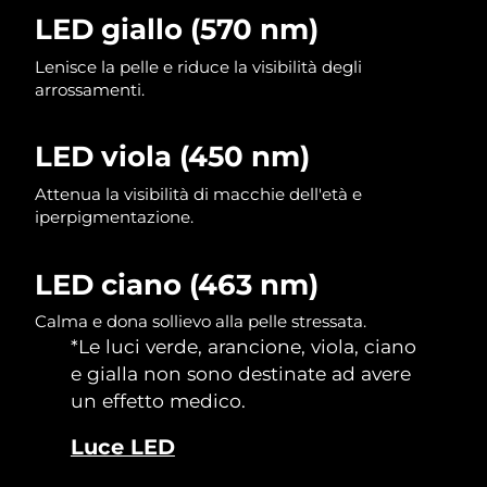
LED giallo (570 nm)
Slovacchia
Consegna stimata
8/10/26
Lenisce la pelle e riduce la visibilità degli
arrossamenti.
Slovenia
Consegna stimata
8/10/26
Sudafrica
Consegna stimata
8/18/26
LED viola (450 nm)
Attenua la visibilità di macchie dell'età e
Corea del Sud
Consegna stimata
8/12/26
iperpigmentazione.
Spagna
Consegna stimata
8/10/26
LED ciano (463 nm)
Svezia
Consegna stimata
8/10/26
Calma e dona sollievo alla pelle stressata.
*Le luci verde, arancione, viola, ciano
Svizzera
Consegna stimata
8/10/26
e gialla non sono destinate ad avere
un effetto medico.
Taiwan
Consegna stimata
8/15/26
Luce LED
Thailandia
Consegna stimata
8/14/26