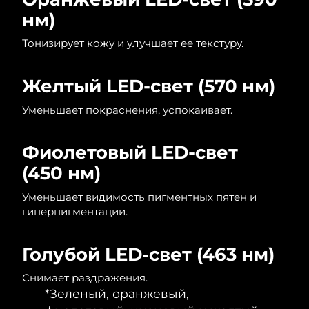
8/12/26
нм)
Ожидаемая дата доставки
Нидерланды
Тонизирует кожу и улучшает ее текстуру.
8/11/26
Ожидаемая дата доставки
Новая Зеландия
Желтый LED-свет (570 нм)
8/11/26
Уменьшает покраснения, успокаивает.
Ожидаемая дата доставки
Норвегия
8/11/26
Фиолетовый LED-свет
Ожидаемая дата доставки
Оман
(450 нм)
8/14/26
Уменьшает видимость пигментных пятен и
Ожидаемая дата доставки
Филиппины
гиперпигментации.
8/14/26
Ожидаемая дата доставки
Польша
Голубой LED-свет (463 нм)
8/12/26
Снимает раздражения.
Ожидаемая дата доставки
Португалия
*Зеленый, оранжевый,
8/11/26