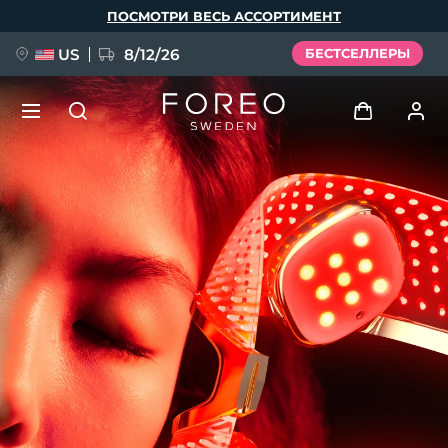
Перейти
ПОСМОТРИ ВЕСЬ АССОРТИМЕНТ
к
основному
содержанию
US
8/12/26
БЕСТСЕЛЛЕРЫ
НОВИНКА
Войти
Язык
BREAKING NEWS
Профиль пользователя
English
Deutsch
Español
Мои приборы
FAQ™ Pure Beauty-Tech Elixir
Français
Italiano
Português
Мои заказы
Polski
Svenska
Русский
Türkçe
简体中文
繁體中文
Мои адреса
issa™ Teeth Whitening Set
Мои подписки