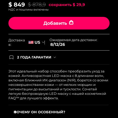
$ 849
$ 878,9
сохранить
$ 29,9
НДС и пошлины включены
Добавить
Ожидаемая дата доставки:
Доставка
US
8/12/26
в:
2 ГОДА ГАРАНТИИ
Заказ на сайте автоматически покрывается
полным гарантийным обслуживанием FOREO.
Это означает, что если в течение 2-х лет со дня
Этот идеальный набор способен преобразить уход за
покупки с продуктом возникнут проблемы,
кожей. Антивозрастная LED-маска с 8 длинами волн,
FOREO заменит его бесплатно.
включая ближний ИК-диапазон (NIR), борется со всеми
несовершенствами кожи — от мелких морщин и
пигментации до высыпаний и тусклости. Сочетай
легкую беспроводную LED-маску с нашей косметикой
FAQ™ для лучшего эффекта.
ПОЧЕМУ ОН ОСОБЕННЫЙ?