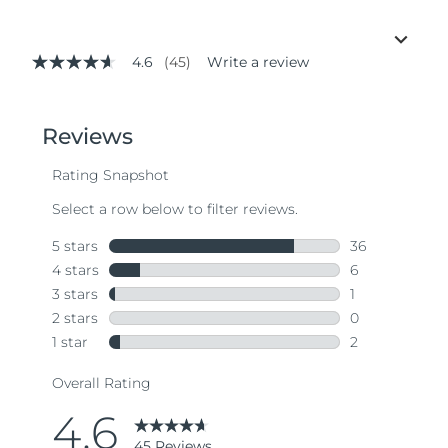
4.6
(45)
Write a review
4.6
out
of
5
stars,
average
rating
value.
Read
45
Reviews.
Same
page
link.