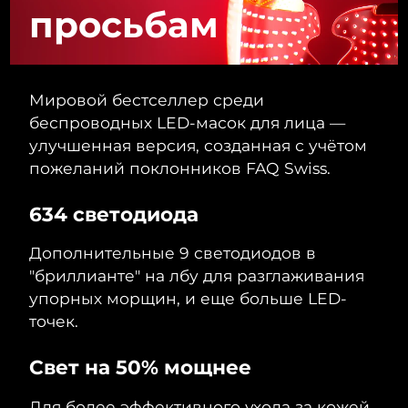
Словакия
8/11/26
просьбам
Ожидаемая дата доставки
Словения
8/11/26
Мировой бестселлер среди
Южно-Африканская
Ожидаемая дата доставки
беспроводных LED-масок для лица —
Республика
8/19/26
улучшенная версия, созданная с учётом
Ожидаемая дата доставки
пожеланий поклонников FAQ Swiss.
Республика Корея
8/13/26
634 светодиода
Ожидаемая дата доставки
Испания
8/11/26
Дополнительные 9 светодиодов в
Ожидаемая дата доставки
"бриллианте" на лбу для разглаживания
Швеция
8/11/26
упорных морщин, и еще больше LED-
точек.
Ожидаемая дата доставки
Швейцария
8/11/26
Свет на 50% мощнее
Ожидаемая дата доставки
Тайвань
8/16/26
Для более эффективного ухода за кожей