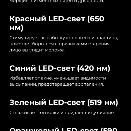
морщин, пигментных пятен и дряблости.
Ожидаемая дата доставки
Ливан
8/12/26
Красный LED-свет (650
Ожидаемая дата доставки
Литва
нм)
8/11/26
Стимулирует выработку коллагена и эластина,
Ожидаемая дата доставки
Люксембург
помогает бороться с признаками старения,
8/11/26
лицо выглядит моложе.
Ожидаемая дата доставки
Макао (САР)
8/13/26
Синий LED-свет (420 нм)
Ожидаемая дата доставки
Малайзия
Избавляет от акне, уменьшает видимости
8/14/26
высыпаний, предотвращает воспаления.
Ожидаемая дата доставки
Мальта
8/11/26
Зеленый LED-свет (519 нм)
Ожидаемая дата доставки
Сглаживает тон кожи и придает лицу сияние.
Мексика
8/15/26
Ожидаемая дата доставки
Оранжевый LED-свет (590
Монако