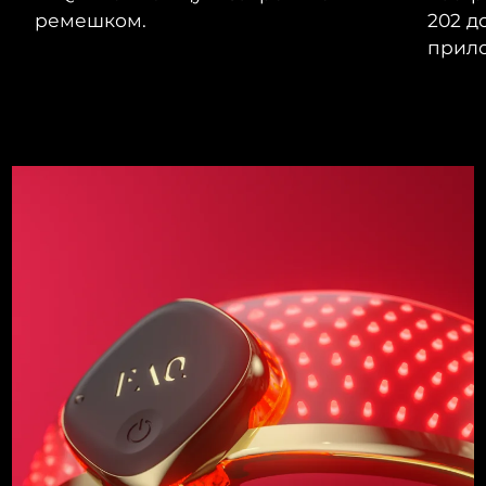
ремешком.
202 д
прило