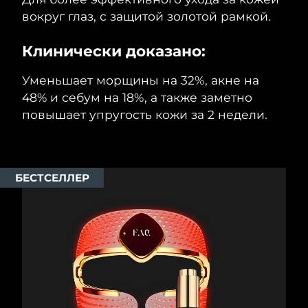
вокруг глаз, с защитой золотой рамкой.
Ожидаемая дата доставки
Таиланд
8/15/26
Клинически доказано:
Ожидаемая дата доставки
Турция
8/12/26
Уменьшает морщины на 32%, акне на
48% и себум на 18%, а также заметно
Ожидаемая дата доставки
ОАЭ
повышает упругость кожи за 2 недели.
8/12/26
Ожидаемая дата доставки
Великобритания
8/11/26
БЕСТСЕЛЛЕР
Соединенные
Ожидаемая дата доставки
Штаты
8/12/26
Ожидаемая дата доставки
Узбекистан
8/16/26
Ожидаемая дата доставки
Вьетнам
8/17/26