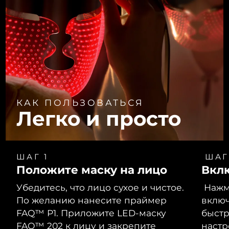
КАК ПОЛЬЗОВАТЬСЯ
Легко и просто
ШАГ 1
ШАГ
Положите маску на лицо
Вкл
Убедитесь, что лицо сухое и чистое.
Нажми
По желанию нанесите праймер
включ
FAQ™ P1. Приложите LED-маску
быст
FAQ™ 202 к лицу и закрепите
настр