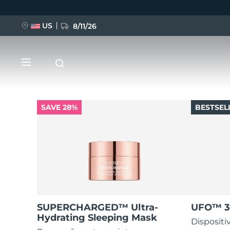
US
8/11/26
Pular
para
o
conteúdo
principal
SAVE 28%
BESTSEL
NOVIDADE
BREAKING NEWS
FAQ™ Pure Beauty-Tech Elixir
SUPERCHARGED™ Ultra-
UFO™ 3
Hydrating Sleeping Mask
Disposit