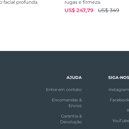
o facial profunda
rugas e firmeza.
US$ 247,79
US$ 349
AJUDA
SIGA-NO
Entre em contato
Instagra
Encomendas &
Faceboo
Envios
Garantia &
YouTub
Devolução