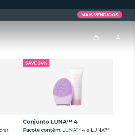
MAIS VENDIDOS
Entrar
SAVE 24%
Perfil de usuário
Meus aparelhos
Meus pedidos
Meus endereços
Conjunto LUNA™ 4
As minhas subscrições
orar
Pacote contém:
LUNA™ 4 e LUNA™