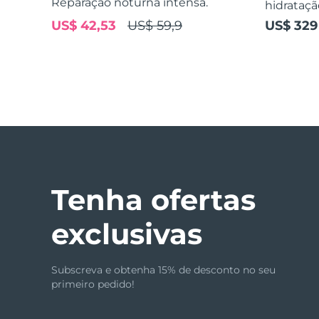
Reparação noturna intensa.
hidrataçã
US$ 42,53
US$ 59,9
US$ 329
issa™ Teeth Whitening Set
FAQ™ Dual LED Panel
POPULAR
Tenha ofertas
exclusivas
Ofertas especiais
Bestsellers
Subscreva e obtenha 15% de desconto no seu
primeiro pedido!