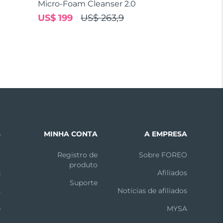
Micro-Foam Cleanser 2.0
US$ 199
US$ 263,9
S
MINHA CONTA
A EMPRESA
m
Registro de
Sobre FOREO
produto
k
Afiliados
Suporte
X
Notícias de afiliados
e
MYSA