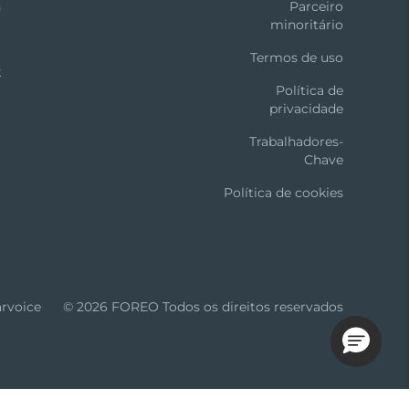
n
Parceiro
minoritário
t
Termos de uso
k
Política de
privacidade
Trabalhadores-
Chave
Política de cookies
arvoice
© 2026 FOREO Todos os direitos reservados