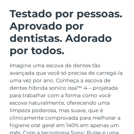
ROTINA DE BELEZA SUECA
Áustria
Entrega prevista
09/08/2026
Testado por pessoas.
Aprovado por
Barein
Entrega prevista
10/08/2026
dentistas. Adorado
Limpeza facial
Lifting facial
Bélgica
Entrega prevista
09/08/2026
LUNA™ 4 kit
BEAR™ 2 kit
por todos.
Bermudas
Entrega prevista
15/08/2026
Anti-aging massage
Microcurrent toning
Imagine uma escova de dentes tão
Bósnia e
Entrega prevista
12/08/2026
Hidratação
Cuidado oral
Herzegovina
avançada que você só precisa de carregá-la
LUNA™ 4 Plus
BEAR™ 2 go
uma vez por ano. Conheça a escova de
UFO™ 3 kit
issa™ 4
Massage, LED heating
Microcurrent toning on-the-go
Brunei
Entrega prevista
14/08/2026
dentes híbrida sonico issa™ 4 – projetada
TRATAMENTO ANTIENVELHECIMENTO
Deep facial hydration
Hybrid silicone sonic toothbrush
para trabalhar com a forma como você
FAQ™
Bulgária
Entrega prevista
09/08/2026
escova naturalmente, oferecendo uma
LUNA™ 4 Men
BEAR™ 2 eyes & lips
UFO™ 3 LED
NEW
limpeza poderosa, mas suave, que é
issa™ 4 plus
Canadá
For men, anti-aging massage
Microcurrent line smoothing device
Entrega prevista
13/08/2026
clinicamente comprovada para melhorar a
Near-infrared and red light therapy
Smart hybrid silicone sonic toothbrush
device
higiene oral geral em 140% em apenas um
Chile
Entrega prevista
13/08/2026
Antienvelhecimento
Tratamentos LED
mês. Com a tecnologia Sonic Pulse e uma