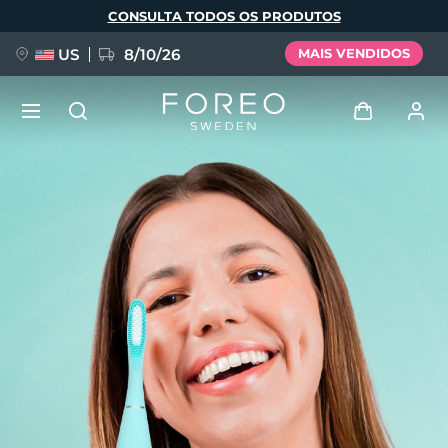
Pular
CONSULTA TODOS OS PRODUTOS
para
o
conteúdo
principal
US
8/10/26
MAIS VENDIDOS
NOVIDADE
Entrar
Idioma
BREAKING NEWS
Perfil de usuário
English
Deutsch
Español
Meus aparelhos
FAQ™ Pure Beauty-Tech Elixir
Français
Italiano
Português
Meus pedidos
Polski
Svenska
Русский
Türkçe
简体中文
繁體中文
Meus endereços
issa™ Teeth Whitening Set
As minhas subscrições