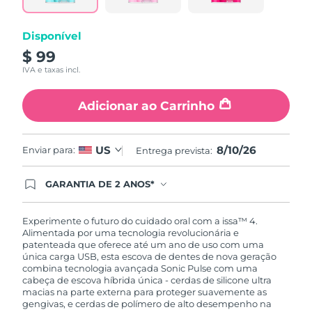
mesma
página.
Disponível
$ 99
IVA e taxas incl.
Adicionar ao Carrinho
8/10/26
US
Enviar para:
Entrega prevista:
GARANTIA DE 2 ANOS*
Ao efetuar seu pedido hoje, você tem direito a
cobertura completa da Garantia FOREO. Isso
significa que se você tiver qualquer problema até
Experimente o futuro do cuidado oral com a issa™ 4.
2 anos após a compra, a FOREO substituirá seu
Alimentada por uma tecnologia revolucionária e
produto gratuitamente.*exceto pelo Luna FOFO
patenteada que oferece até um ano de uso com uma
e Luna Play plus cuja garantia é de 90 dias.
única carga USB, esta escova de dentes de nova geração
combina tecnologia avançada Sonic Pulse com uma
cabeça de escova híbrida única - cerdas de silicone ultra
macias na parte externa para proteger suavemente as
gengivas, e cerdas de polímero de alto desempenho na