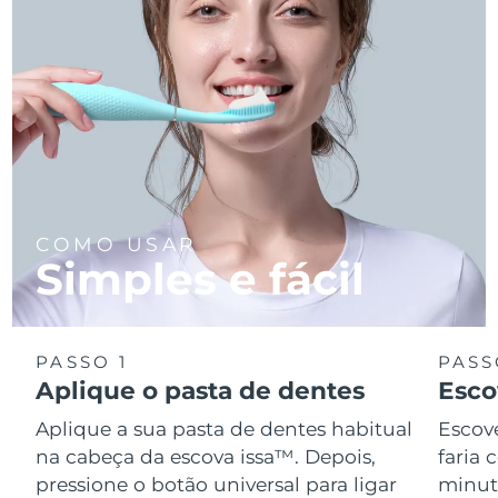
COMO USAR
Simples e fácil
PASSO 1
PASS
Aplique o pasta de dentes
Esco
Aplique a sua pasta de dentes habitual
Escov
na cabeça da escova issa™. Depois,
faria
pressione o botão universal para ligar
minuto