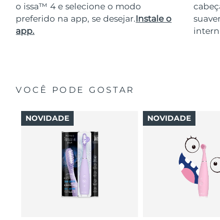
o issa™ 4 e selecione o modo
cabeça
preferido na app, se desejar.
Instale o
suave
app.
intern
VOCÊ PODE GOSTAR
NOVIDADE
NOVIDADE