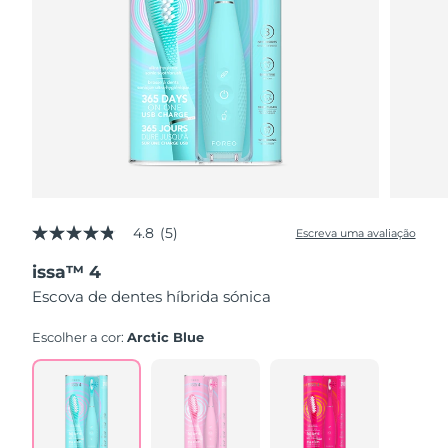
4.8
(5)
Escreva uma avaliação
4.8
de
issa™ 4
5
estrelas,
Escova de dentes híbrida sónica
valor
médio
de
Escolher a cor:
Arctic Blue
avaliação.
Read
5
Reviews.
Link
abre
na