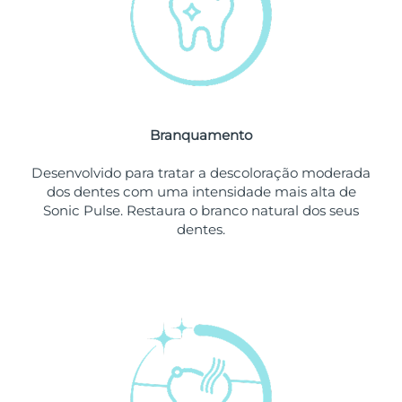
Omã
Entrega prevista
12/08/2026
Filipinas
Entrega prevista
12/08/2026
Polônia
Entrega prevista
10/08/2026
Branquamento
Portugal
Entrega prevista
09/08/2026
Desenvolvido para tratar a descoloração moderada
Porto Rico
Entrega prevista
11/08/2026
dos dentes com uma intensidade mais alta de
Sonic Pulse. Restaura o branco natural dos seus
Catar
Entrega prevista
10/08/2026
dentes.
Reunião
Entrega prevista
14/08/2026
Romênia
Entrega prevista
09/08/2026
Rússia
Entrega prevista
17/08/2026
Arábia Saudita
Entrega prevista
10/08/2026