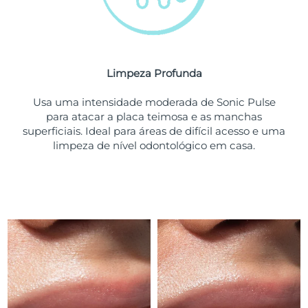
Tailândia
Entrega prevista
13/08/2026
Turquia
Entrega prevista
10/08/2026
Emirados Árabes
Limpeza Profunda
Entrega prevista
10/08/2026
Unidos
Usa uma intensidade moderada de Sonic Pulse
para atacar a placa teimosa e as manchas
Reino Unido
Entrega prevista
09/08/2026
superficiais. Ideal para áreas de difícil acesso e uma
limpeza de nível odontológico em casa.
Estados Unidos
Entrega prevista
10/08/2026
Uzbequistão
Entrega prevista
14/08/2026
Vietnã
Entrega prevista
15/08/2026