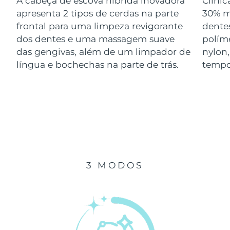
A cabeça de escova híbrida inovadora
Clini
Luxemburgo
Entrega prevista
09/08/2026
apresenta 2 tipos de cerdas na parte
30% m
frontal para uma limpeza revigorante
dentes
Macau, RAE da
dos dentes e uma massagem suave
polím
Entrega prevista
11/08/2026
China
das gengivas, além de um limpador de
nylon
língua e bochechas na parte de trás.
tempo
Malásia
Entrega prevista
12/08/2026
Malta
Entrega prevista
09/08/2026
México
Entrega prevista
13/08/2026
Mônaco
Entrega prevista
10/08/2026
3 MODOS
Países Baixos
Entrega prevista
09/08/2026
Nova Zelândia
Entrega prevista
09/08/2026
Noruega
Entrega prevista
09/08/2026