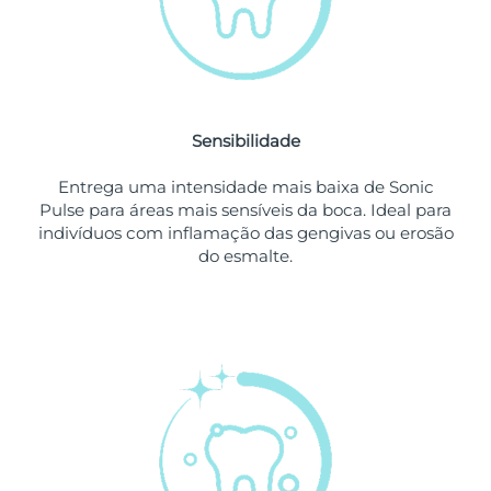
Singapura
Entrega prevista
11/08/2026
Eslováquia
Entrega prevista
09/08/2026
Sensibilidade
Eslovênia
Entrega prevista
09/08/2026
Entrega uma intensidade mais baixa de Sonic
África do Sul
Entrega prevista
17/08/2026
Pulse para áreas mais sensíveis da boca. Ideal para
indivíduos com inflamação das gengivas ou erosão
Coreia do Sul
Entrega prevista
11/08/2026
do esmalte.
Espanha
Entrega prevista
09/08/2026
Suécia
Entrega prevista
09/08/2026
Suíça
Entrega prevista
09/08/2026
Taiwan
Entrega prevista
14/08/2026