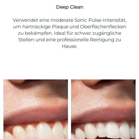
Taiwan
Erwartete Lieferung
8/15/26
Deep Clean
Thailand
Erwartete Lieferung
8/14/26
Verwendet eine moderate Sonic Pulse-Intensität,
um hartnäckige Plaque und Oberflächenflecken
Türkei
Erwartete Lieferung
8/11/26
zu bekämpfen. Ideal für schwer zugängliche
Stellen und eine professionelle Reinigung zu
Vereinigte Arabische
Hause.
Erwartete Lieferung
8/11/26
Emirate
Vereinigtes
Erwartete Lieferung
8/10/26
Königreich
Vereinigte Staaten
Erwartete Lieferung
8/11/26
Usbekistan
Erwartete Lieferung
8/15/26
Vietnam
Erwartete Lieferung
8/16/26