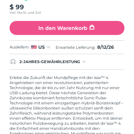
$ 99
Inkl. MwSt. und Zoll
In den Warenkorb
8/12/26
US
Ausliefern:
Erwartete Lieferung:
2-JAHRES-GEWÄHRLEISTUNG
Mit deiner heutigen Bestellung registriere sich für
deine FOREO-Garantie. Das bedeutet: Falls du
innerhalb eines Jahres ab Kaufdatum Anlass zur
Erlebe die Zukunft der Mundpflege mit der issa™ 4.
Beanstandung deines FOREO-Produktes haben
Angetrieben von einer revolutionären, patentierten
solltest, bekommst du dieses Produkt von
Technologie, die dir bis zu ein Jahr Nutzung mit nur einer
FOREO gratis ersetzt.
USB-Ladung bietet. Diese nächste Generation der
Zahnbürste kombiniert fortschrittliche Sonic Pulse-
Technologie mit einem einzigartigen Hybrid-Bürstenkopf –
ultraweiche Silikonborsten außen schützen sanft dein
Zahnfleisch, während leistungsstarke Polymerborsten
innen effektiv Plaque entfernen. Entwickelt, um mit deiner
natürlichen Putzbewegung zu arbeiten, bietet dir issa™ 4
die Einfachheit einer Handzahnbürste mit den
Ergebnissen einer elektrischen. Mundpflege war noch nie