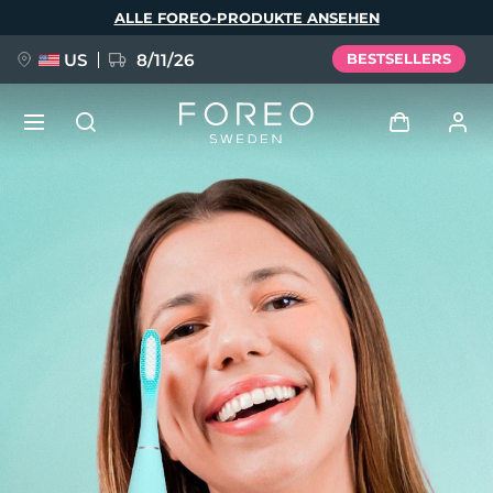
Direkt
ALLE FOREO-PRODUKTE ANSEHEN
zum
Inhalt
US
8/11/26
BESTSELLERS
NEU
Anmelden
Sprache
BREAKING NEWS
Benutzerkonto
English
Deutsch
Español
Meine Geräte
FAQ™ Pure Beauty-Tech Elixir
Français
Italiano
Português
Meine Bestellungen
Polski
Svenska
Русский
Türkçe
简体中文
繁體中文
Meine Adressen
issa™ Teeth Whitening Set
Meine Abonnements