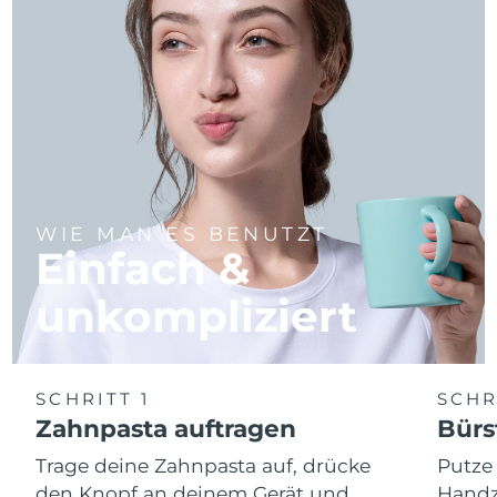
WIE MAN ES BENUTZT
Einfach &
unkompliziert
SCHRITT 1
SCHR
Zahnpasta auftragen
Bürs
Trage deine Zahnpasta auf, drücke
Putze
den Knopf an deinem Gerät und
Handz