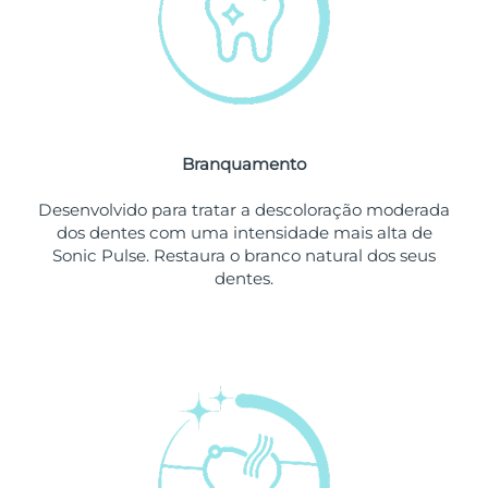
Omã
Entrega prevista
8/15/26
Filipinas
Entrega prevista
8/15/26
Polônia
Entrega prevista
8/13/26
Branquamento
Portugal
Entrega prevista
8/12/26
Desenvolvido para tratar a descoloração moderada
Porto Rico
Entrega prevista
8/14/26
dos dentes com uma intensidade mais alta de
Sonic Pulse. Restaura o branco natural dos seus
Catar
Entrega prevista
8/13/26
dentes.
Reunião
Entrega prevista
8/17/26
Romênia
Entrega prevista
8/12/26
Rússia
Entrega prevista
8/20/26
Arábia Saudita
Entrega prevista
8/13/26