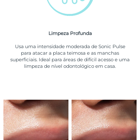
Tailândia
Entrega prevista
8/16/26
Turquia
Entrega prevista
8/13/26
Emirados Árabes
Limpeza Profunda
Entrega prevista
8/13/26
Unidos
Usa uma intensidade moderada de Sonic Pulse
para atacar a placa teimosa e as manchas
Reino Unido
Entrega prevista
8/12/26
superficiais. Ideal para áreas de difícil acesso e uma
limpeza de nível odontológico em casa.
Estados Unidos
Entrega prevista
8/13/26
Uzbequistão
Entrega prevista
8/17/26
Vietnã
Entrega prevista
8/18/26