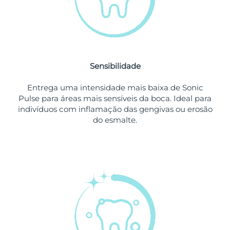
Singapura
Entrega prevista
8/14/26
Eslováquia
Entrega prevista
8/12/26
Sensibilidade
Eslovênia
Entrega prevista
8/12/26
Entrega uma intensidade mais baixa de Sonic
África do Sul
Entrega prevista
8/20/26
Pulse para áreas mais sensíveis da boca. Ideal para
indivíduos com inflamação das gengivas ou erosão
Coreia do Sul
Entrega prevista
8/14/26
do esmalte.
Espanha
Entrega prevista
8/12/26
Suécia
Entrega prevista
8/12/26
Suíça
Entrega prevista
8/12/26
Taiwan
Entrega prevista
8/17/26