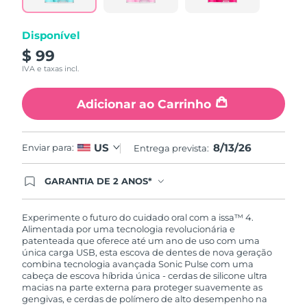
mesma
página.
Disponível
$ 99
IVA e taxas incl.
Adicionar ao Carrinho
8/13/26
US
Enviar para:
Entrega prevista:
GARANTIA DE 2 ANOS*
Ao efetuar seu pedido hoje, você tem direito a
cobertura completa da Garantia FOREO. Isso
significa que se você tiver qualquer problema até
Experimente o futuro do cuidado oral com a issa™ 4.
2 anos após a compra, a FOREO substituirá seu
Alimentada por uma tecnologia revolucionária e
produto gratuitamente.*exceto pelo Luna FOFO
patenteada que oferece até um ano de uso com uma
e Luna Play plus cuja garantia é de 90 dias.
única carga USB, esta escova de dentes de nova geração
combina tecnologia avançada Sonic Pulse com uma
cabeça de escova híbrida única - cerdas de silicone ultra
macias na parte externa para proteger suavemente as
gengivas, e cerdas de polímero de alto desempenho na