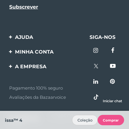
AJUDA
SIGA-NOS
Entre em contato
MINHA CONTA
Encomendas & Envios
Registro de produto
A EMPRESA
Garantia & Devolução
Suporte
Sobre FOREO
Perguntas frequentes
Pagamento 100% seguro
Afiliados
Informações da bateria
Avaliações da Bazaarvoice
Notícias de afiliados
Iniciar chat
MYSA
© 2026 FOREO Todos os direitos
issa™ 4
Coleção
Comprar
Parceiro minoritário
reservados