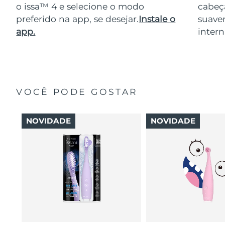
o issa™ 4 e selecione o modo
cabeça
preferido na app, se desejar.
Instale o
suave
app.
intern
VOCÊ PODE GOSTAR
NOVIDADE
NOVIDADE