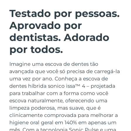
ROTINA DE BELEZA SUECA
Áustria
Entrega prevista
8/12/26
Testado por pessoas.
Aprovado por
Barein
Entrega prevista
8/13/26
dentistas. Adorado
Limpeza facial
Lifting facial
Bélgica
Entrega prevista
8/12/26
LUNA™ 4 kit
BEAR™ 2 kit
por todos.
Bermudas
Entrega prevista
8/18/26
Anti-aging massage
Microcurrent toning
Imagine uma escova de dentes tão
Bósnia e
Entrega prevista
8/15/26
Hidratação
Cuidado oral
Herzegovina
avançada que você só precisa de carregá-la
LUNA™ 4 Plus
BEAR™ 2 go
uma vez por ano. Conheça a escova de
UFO™ 3 kit
issa™ 4
Massage, LED heating
Microcurrent toning on-the-go
Brunei
Entrega prevista
8/17/26
dentes híbrida sonico issa™ 4 – projetada
TRATAMENTO ANTIENVELHECIMENTO
Deep facial hydration
Hybrid silicone sonic toothbrush
para trabalhar com a forma como você
FAQ™
Bulgária
Entrega prevista
8/12/26
escova naturalmente, oferecendo uma
LUNA™ 4 Men
BEAR™ 2 eyes & lips
UFO™ 3 LED
NEW
limpeza poderosa, mas suave, que é
issa™ 4 plus
Canadá
For men, anti-aging massage
Microcurrent line smoothing device
Entrega prevista
8/16/26
clinicamente comprovada para melhorar a
Near-infrared and red light therapy
Smart hybrid silicone sonic toothbrush
device
higiene oral geral em 140% em apenas um
Chile
Entrega prevista
8/16/26
Antienvelhecimento
Tratamentos LED
mês. Com a tecnologia Sonic Pulse e uma