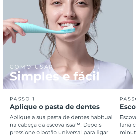
COMO USAR
Simples e fácil
PASSO 1
PASS
Aplique o pasta de dentes
Esco
Aplique a sua pasta de dentes habitual
Escov
na cabeça da escova issa™. Depois,
faria
pressione o botão universal para ligar
minuto