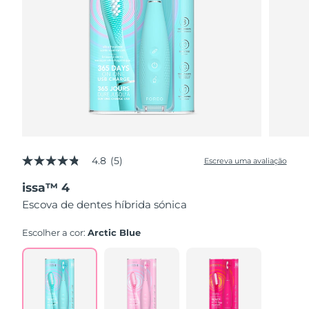
4.8
(5)
Escreva uma avaliação
4.8
de
issa™ 4
5
estrelas,
Escova de dentes híbrida sónica
valor
médio
de
Escolher a cor:
Arctic Blue
avaliação.
Read
5
Reviews.
Link
abre
na