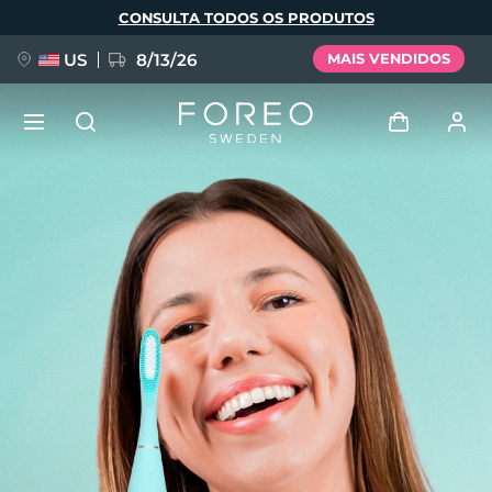
Pular
CONSULTA TODOS OS PRODUTOS
para
o
conteúdo
principal
US
8/13/26
MAIS VENDIDOS
NOVIDADE
Entrar
Idioma
BREAKING NEWS
Perfil de usuário
English
Deutsch
Español
Meus aparelhos
FAQ™ Pure Beauty-Tech Elixir
Français
Italiano
Português
Meus pedidos
Polski
Svenska
Русский
Türkçe
简体中文
繁體中文
Meus endereços
issa™ Teeth Whitening Set
As minhas subscrições