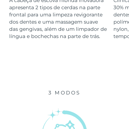
A cabeça de escova híbrida inovadora
Clini
Luxemburgo
Entrega prevista
8/12/26
apresenta 2 tipos de cerdas na parte
30% m
frontal para uma limpeza revigorante
dentes
Macau, RAE da
dos dentes e uma massagem suave
polím
Entrega prevista
8/14/26
China
das gengivas, além de um limpador de
nylon
língua e bochechas na parte de trás.
tempo
Malásia
Entrega prevista
8/15/26
Malta
Entrega prevista
8/12/26
México
Entrega prevista
8/16/26
Mônaco
Entrega prevista
8/13/26
3 MODOS
Países Baixos
Entrega prevista
8/12/26
Nova Zelândia
Entrega prevista
8/12/26
Noruega
Entrega prevista
8/12/26