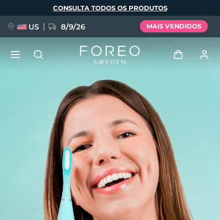
Pular
CONSULTA TODOS OS PRODUTOS
para
o
conteúdo
principal
US
8/9/26
MAIS VENDIDOS
NOVIDADE
Entrar
Idioma
BREAKING NEWS
Perfil de usuário
English
Deutsch
Español
Meus aparelhos
FAQ™ Pure Beauty-Tech Elixir
Français
Italiano
Português
Meus pedidos
Polski
Svenska
Русский
Türkçe
简体中文
繁體中文
Meus endereços
issa™ Teeth Whitening Set
As minhas subscrições