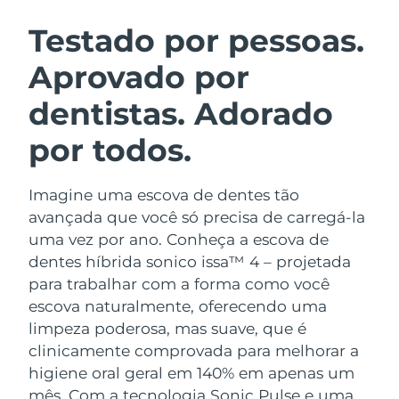
ROTINA DE BELEZA SUECA
Áustria
Entrega prevista
08/08/2026
Testado por pessoas.
Aprovado por
Barein
Entrega prevista
09/08/2026
dentistas. Adorado
Limpeza facial
Lifting facial
Bélgica
Entrega prevista
08/08/2026
LUNA™ 4 kit
BEAR™ 2 kit
por todos.
Bermudas
Entrega prevista
14/08/2026
Anti-aging massage
Microcurrent toning
Imagine uma escova de dentes tão
Bósnia e
Entrega prevista
11/08/2026
Hidratação
Cuidado oral
Herzegovina
avançada que você só precisa de carregá-la
LUNA™ 4 Plus
BEAR™ 2 go
uma vez por ano. Conheça a escova de
UFO™ 3 kit
issa™ 4
Massage, LED heating
Microcurrent toning on-the-go
Brunei
Entrega prevista
13/08/2026
dentes híbrida sonico issa™ 4 – projetada
TRATAMENTO ANTIENVELHECIMENTO
Deep facial hydration
Hybrid silicone sonic toothbrush
para trabalhar com a forma como você
FAQ™
Bulgária
Entrega prevista
08/08/2026
escova naturalmente, oferecendo uma
LUNA™ 4 Men
BEAR™ 2 eyes & lips
UFO™ 3 LED
NEW
limpeza poderosa, mas suave, que é
issa™ 4 plus
Canadá
For men, anti-aging massage
Microcurrent line smoothing device
Entrega prevista
12/08/2026
clinicamente comprovada para melhorar a
Near-infrared and red light therapy
Smart hybrid silicone sonic toothbrush
device
higiene oral geral em 140% em apenas um
Chile
Entrega prevista
12/08/2026
Antienvelhecimento
Tratamentos LED
mês. Com a tecnologia Sonic Pulse e uma