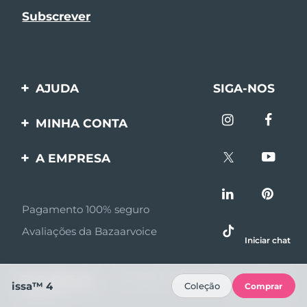
AJUDA
SIGA-NOS
Entre em contato
MINHA CONTA
Encomendas & Envios
Registro de produto
A EMPRESA
Garantia & Devolução
Suporte
Sobre FOREO
Perguntas frequentes
Pagamento 100% seguro
Afiliados
Informações da bateria
Avaliações da Bazaarvoice
Notícias de afiliados
Iniciar chat
MYSA
© 2026 FOREO Todos os direitos
issa™ 4
Coleção
Comprar
Parceiro minoritário
reservados