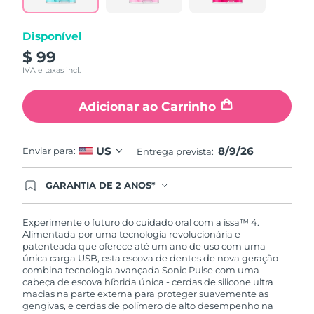
mesma
página.
Disponível
$ 99
IVA e taxas incl.
Adicionar ao Carrinho
8/9/26
US
Enviar para:
Entrega prevista:
GARANTIA DE 2 ANOS*
Ao efetuar seu pedido hoje, você tem direito a
cobertura completa da Garantia FOREO. Isso
significa que se você tiver qualquer problema até
Experimente o futuro do cuidado oral com a issa™ 4.
2 anos após a compra, a FOREO substituirá seu
Alimentada por uma tecnologia revolucionária e
produto gratuitamente.*exceto pelo Luna FOFO
patenteada que oferece até um ano de uso com uma
e Luna Play plus cuja garantia é de 90 dias.
única carga USB, esta escova de dentes de nova geração
combina tecnologia avançada Sonic Pulse com uma
cabeça de escova híbrida única - cerdas de silicone ultra
macias na parte externa para proteger suavemente as
gengivas, e cerdas de polímero de alto desempenho na