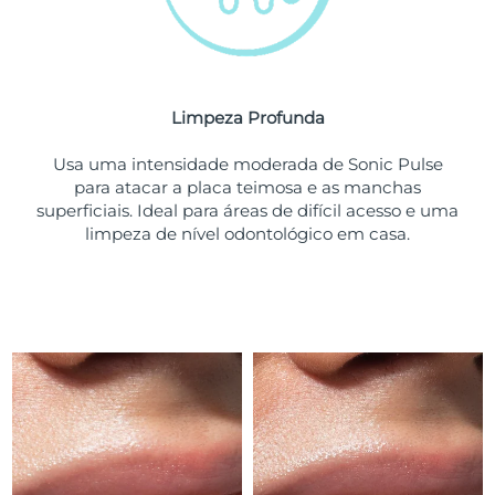
Tailândia
Entrega prevista
12/08/2026
Turquia
Entrega prevista
09/08/2026
Emirados Árabes
Limpeza Profunda
Entrega prevista
09/08/2026
Unidos
Usa uma intensidade moderada de Sonic Pulse
para atacar a placa teimosa e as manchas
Reino Unido
Entrega prevista
08/08/2026
superficiais. Ideal para áreas de difícil acesso e uma
limpeza de nível odontológico em casa.
Estados Unidos
Entrega prevista
09/08/2026
Uzbequistão
Entrega prevista
13/08/2026
Vietnã
Entrega prevista
14/08/2026