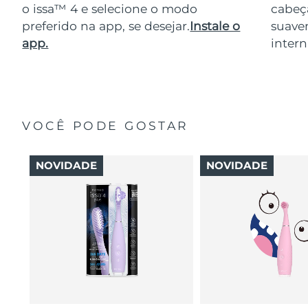
o issa™ 4 e selecione o modo
cabeça
preferido na app, se desejar.
Instale o
suave
app.
intern
VOCÊ PODE GOSTAR
NOVIDADE
NOVIDADE