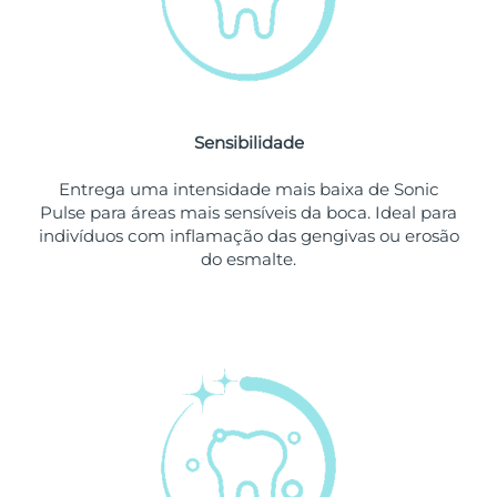
Singapura
Entrega prevista
10/08/2026
Eslováquia
Entrega prevista
08/08/2026
Sensibilidade
Eslovênia
Entrega prevista
08/08/2026
Entrega uma intensidade mais baixa de Sonic
África do Sul
Entrega prevista
16/08/2026
Pulse para áreas mais sensíveis da boca. Ideal para
indivíduos com inflamação das gengivas ou erosão
Coreia do Sul
Entrega prevista
10/08/2026
do esmalte.
Espanha
Entrega prevista
08/08/2026
Suécia
Entrega prevista
08/08/2026
Suíça
Entrega prevista
08/08/2026
Taiwan
Entrega prevista
13/08/2026