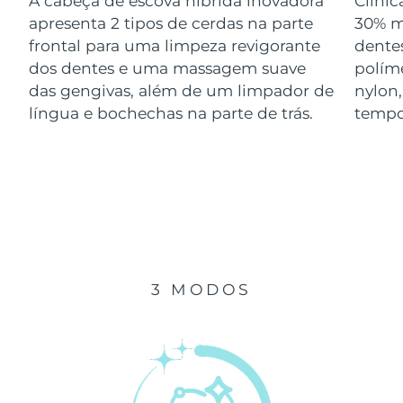
A cabeça de escova híbrida inovadora
Clini
Luxemburgo
Entrega prevista
08/08/2026
apresenta 2 tipos de cerdas na parte
30% m
frontal para uma limpeza revigorante
dentes
Macau, RAE da
dos dentes e uma massagem suave
polím
Entrega prevista
10/08/2026
China
das gengivas, além de um limpador de
nylon
língua e bochechas na parte de trás.
tempo
Malásia
Entrega prevista
11/08/2026
Malta
Entrega prevista
08/08/2026
México
Entrega prevista
12/08/2026
Mônaco
Entrega prevista
09/08/2026
3 MODOS
Países Baixos
Entrega prevista
08/08/2026
Nova Zelândia
Entrega prevista
08/08/2026
Noruega
Entrega prevista
08/08/2026