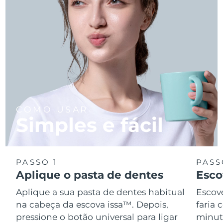
COMO USAR
Simples e fácil
PASSO 1
PASS
Aplique o pasta de dentes
Esco
Aplique a sua pasta de dentes habitual
Escov
na cabeça da escova issa™. Depois,
faria
pressione o botão universal para ligar
minuto