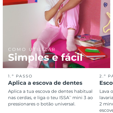
COMO UTILIZAR
Simples e fácil
1.º PASSO
2.º 
Aplica a escova de dentes
Esco
Aplica a tua escova de dentes habitual
Lava 
nas cerdas, e liga o teu ISSA
mini 3 ao
lavar
TM
pressionares o botão universal.
2 min
escov