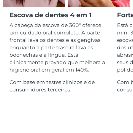
Serum
issa™ Teeth Whitening Gel
Advanced pore care essentials
For healthy hair
18% PAP
Israel
Entrega prevista
12/8/26
Escova de dentes 4 em 1
Fort
Cosméticos
Homens
A cabeça da escova de 360º oferece
Está 
Itália
Entrega prevista
8/8/26
um cuidado oral completo. A parte
mini 
frontal lava os dentes e as gengivas,
escov
Japão
Entrega prevista
11/8/26
enquanto a parte traseira lava as
dos ut
Comprar todos
bochechas e a língua. Está
abras
Jersey
Entrega prevista
13/8/26
clinicamente provado que melhora a
seus d
Cazaquistão
higiene oral em geral em 140%.
polid
Entrega prevista
10/8/26
FOREO APP
Com base em testes clínicos e de
Com ba
Kuwait
Entrega prevista
8/8/26
SOBRE
consumidores terceiros
consu
Letônia
Entrega prevista
8/8/26
Líbano
Entrega prevista
9/8/26
Lituânia
Entrega prevista
8/8/26