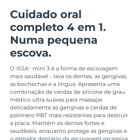
ROTINA DE BELEZA SUECA
Áustria
Entrega prevista
8/8/26
Cuidado oral
completo 4 em 1.
Barein
Entrega prevista
9/8/26
Numa pequena
Limpeza facial
Lifting facial
Bélgica
Entrega prevista
8/8/26
LUNA™ 4 kit
BEAR™ 2 kit
escova.
Bermudas
Entrega prevista
14/8/26
Anti-aging massage
Microcurrent toning
O ISSA
mini 3 é a forma de escovagem
Bósnia e
TM
Entrega prevista
11/8/26
Hidratação
Cuidado oral
Herzegovina
mais saudável - lava os dentes, as gengivas,
LUNA™ 4 Plus
BEAR™ 2 go
as bochechas e a língua. Apresenta uma
UFO™ 3 kit
issa™ 4
Massage, LED heating
Microcurrent toning on-the-go
Brunei
Entrega prevista
13/8/26
combinação de cerdas de silicone de grau
TRATAMENTO ANTIENVELHECIMENTO
Deep facial hydration
Hybrid silicone sonic toothbrush
médico ultra suaves para massajar
FAQ™
Bulgária
Entrega prevista
8/8/26
delicadamente as gengivas e cerdas de
LUNA™ 4 Men
BEAR™ 2 eyes & lips
UFO™ 3 LED
NEW
polímero PBT mais resistentes para destruir
issa™ 4 plus
Canadá
For men, anti-aging massage
Microcurrent line smoothing device
Entrega prevista
12/8/26
a placa. Mantém os dentes fortes e
Near-infrared and red light therapy
Smart hybrid silicone sonic toothbrush
device
saudáveis, enquanto protege as gengivas e
Chile
Entrega prevista
12/8/26
Antienvelhecimento
Tratamentos LED
o esmalte dentário da escovagem excessiva.