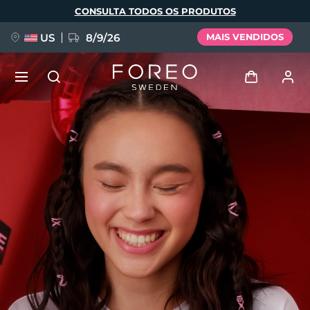
Pular
CONSULTA TODOS OS PRODUTOS
para
o
conteúdo
principal
US
8/9/26
MAIS VENDIDOS
NOVIDADE
Entrar
Idioma
BREAKING NEWS
Perfil de usuário
English
Deutsch
Español
Meus aparelhos
FAQ™ Pure Beauty-Tech Elixir
Français
Italiano
Português
Meus pedidos
Polski
Svenska
Русский
Türkçe
简体中文
繁體中文
Meus endereços
issa™ Teeth Whitening Set
As minhas subscrições