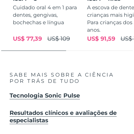
Cuidado oral 4 em 1 para
A escova de dente
dentes, gengivas,
crianças mais higi
bochechas e língua
Para crianças dos 
anos.
US$ 77,39
US$ 109
US$ 91,59
US$ 
SABE MAIS SOBRE A CIÊNCIA
POR TRÁS DE TUDO
Tecnologia Sonic Pulse
Resultados clínicos e avaliações de
especialistas