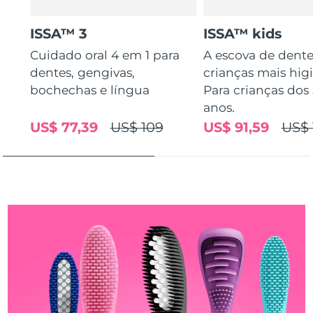
Tailândia
Entrega prevista
12/8/26
ISSA™ 3
ISSA™ kids
Turquia
Entrega prevista
9/8/26
Cuidado oral 4 em 1 para
A escova de dente
dentes, gengivas,
crianças mais higi
Emirados Árabes
Entrega prevista
9/8/26
Unidos
bochechas e língua
Para crianças dos 
anos.
Reino Unido
Entrega prevista
8/8/26
US$ 77,39
US$ 109
US$ 91,59
US$ 
Estados Unidos
Entrega prevista
9/8/26
Uzbequistão
Entrega prevista
13/8/26
Vietnã
Entrega prevista
14/8/26