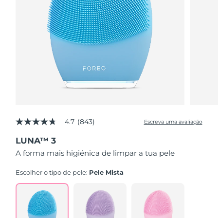
4.7
(843)
Escreva uma avaliação
4.7
de
LUNA™ 3
5
estrelas,
A forma mais higiénica de limpar a tua pele
valor
médio
de
Escolher o tipo de pele:
Pele Mista
avaliação.
Read
843
Reviews.
Link