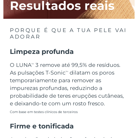
Resultados reais
Luxemburgo
Entrega prevista
8/10/26
Macau, RAE da
Entrega prevista
8/12/26
China
PORQUE É QUE A TUA PELE VAI
ADORAR
Malásia
Entrega prevista
8/13/26
Limpeza profunda
Malta
Entrega prevista
8/10/26
O LUNA
3 remove até 99,5% de resíduos.
TM
México
Entrega prevista
8/14/26
As pulsações T-Sonic
dilatam os poros
TM
temporariamente para remover as
Mônaco
Entrega prevista
8/11/26
impurezas profundas, reduzindo a
probabilidade de teres erupções cutâneas,
Países Baixos
Entrega prevista
8/10/26
e deixando-te com um rosto fresco.
Com base em testes clínicos de terceiros
Nova Zelândia
Entrega prevista
8/10/26
Firme e tonificada
Noruega
Entrega prevista
8/10/26