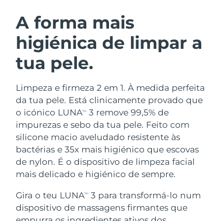
ROTINA DE BELEZA SUECA
Áustria
Entrega prevista
8/10/26
A forma mais
higiénica de limpar a
Barein
Entrega prevista
8/11/26
tua pele.
Limpeza facial
Lifting facial
Bélgica
Entrega prevista
8/10/26
LUNA™ 4 kit
BEAR™ 2 kit
Bermudas
Entrega prevista
8/16/26
Limpeza e firmeza 2 em 1. À medida perfeita
Anti-aging massage
Microcurrent toning
da tua pele. Está clinicamente provado que
Bósnia e
o icónico LUNA
3 remove 99,5% de
TM
Entrega prevista
8/13/26
Hidratação
Cuidado oral
Herzegovina
impurezas e sebo da tua pele. Feito com
LUNA™ 4 Plus
BEAR™ 2 go
UFO™ 3 kit
issa™ 4
silicone macio aveludado resistente às
Massage, LED heating
Microcurrent toning on-the-go
Brunei
Entrega prevista
8/15/26
TRATAMENTO ANTIENVELHECIMENTO
bactérias e 35x mais higiénico que escovas
Deep facial hydration
Hybrid silicone sonic toothbrush
FAQ™
de nylon. É o dispositivo de limpeza facial
Bulgária
Entrega prevista
8/10/26
mais delicado e higiénico de sempre.
LUNA™ 4 Men
BEAR™ 2 eyes & lips
UFO™ 3 LED
NEW
issa™ 4 plus
Canadá
For men, anti-aging massage
Microcurrent line smoothing device
Entrega prevista
8/14/26
Gira o teu LUNA
3 para transformá-lo num
Near-infrared and red light therapy
TM
Smart hybrid silicone sonic toothbrush
device
dispositivo de massagens firmantes que
Chile
Entrega prevista
8/14/26
Antienvelhecimento
Tratamentos LED
empurra os ingredientes ativos dos