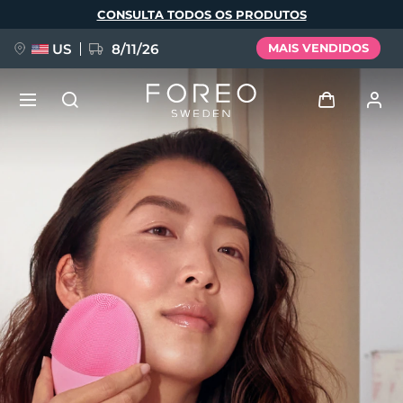
Pular
CONSULTA TODOS OS PRODUTOS
para
o
conteúdo
principal
US
8/11/26
MAIS VENDIDOS
NOVIDADE
Entrar
Idioma
BREAKING NEWS
Perfil de usuário
English
Deutsch
Español
Meus aparelhos
FAQ™ Pure Beauty-Tech Elixir
Français
Italiano
Português
Meus pedidos
Polski
Svenska
Русский
Türkçe
简体中文
繁體中文
Meus endereços
issa™ Teeth Whitening Set
As minhas subscrições