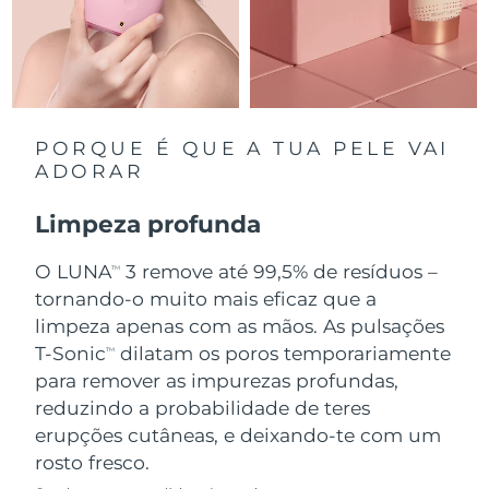
Singapura
Entrega prevista
8/12/26
Eslováquia
Entrega prevista
8/10/26
Eslovênia
Entrega prevista
8/10/26
PORQUE É QUE A TUA PELE VAI
ADORAR
África do Sul
Entrega prevista
8/18/26
Limpeza profunda
Coreia do Sul
Entrega prevista
8/12/26
O LUNA
3 remove até 99,5% de resíduos –
TM
Espanha
tornando-o muito mais eficaz que a
Entrega prevista
8/10/26
limpeza apenas com as mãos. As pulsações
Suécia
Entrega prevista
8/10/26
T-Sonic
dilatam os poros temporariamente
TM
para remover as impurezas profundas,
Suíça
Entrega prevista
8/10/26
reduzindo a probabilidade de teres
erupções cutâneas, e deixando-te com um
Taiwan
Entrega prevista
8/15/26
rosto fresco.