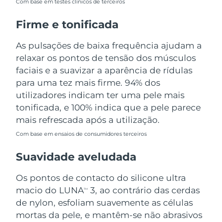
Com base em testes clínicos de terceiros
Tailândia
Entrega prevista
8/14/26
Firme e tonificada
Turquia
Entrega prevista
8/11/26
As pulsações de baixa frequência ajudam a
Emirados Árabes
relaxar os pontos de tensão dos músculos
Entrega prevista
8/11/26
Unidos
faciais e a suavizar a aparência de rídulas
para uma tez mais firme. 94% dos
Reino Unido
Entrega prevista
8/10/26
utilizadores indicam ter uma pele mais
tonificada, e 100% indica que a pele parece
Estados Unidos
Entrega prevista
8/11/26
mais refrescada após a utilização.
Uzbequistão
Entrega prevista
8/15/26
Com base em ensaios de consumidores terceiros
Suavidade aveludada
Vietnã
Entrega prevista
8/16/26
Os pontos de contacto do silicone ultra
macio do LUNA
3, ao contrário das cerdas
TM
de nylon, esfoliam suavemente as células
mortas da pele, e mantêm-se não abrasivos