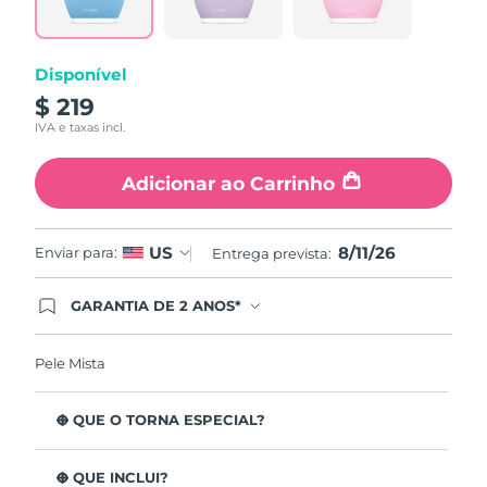
abre
na
mesma
página.
Disponível
$ 219
IVA e taxas incl.
Adicionar ao Carrinho
8/11/26
US
Enviar para:
Entrega prevista:
GARANTIA DE 2 ANOS*
Ao efetuar seu pedido hoje, você tem direito a
cobertura completa da Garantia FOREO. Isso
significa que se você tiver qualquer problema até
Pele Mista
2 anos após a compra, a FOREO substituirá seu
produto gratuitamente.*exceto pelo Luna FOFO
e Luna Play plus cuja garantia é de 90 dias.
O QUE O TORNA ESPECIAL?
Está clinicamente provado que remove 99,5% de
impurezas, sebo e resíduos de maquilhagem da pele.
O QUE INCLUI?