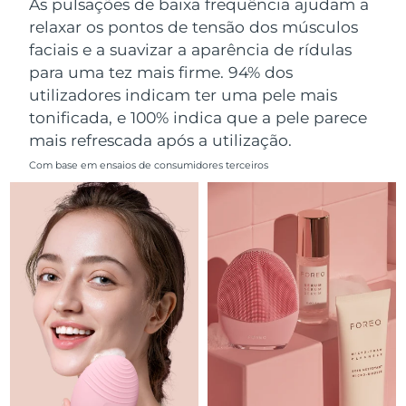
As pulsações de baixa frequência ajudam a
Omã
Entrega prevista
8/13/26
relaxar os pontos de tensão dos músculos
faciais e a suavizar a aparência de rídulas
Filipinas
Entrega prevista
8/13/26
para uma tez mais firme. 94% dos
utilizadores indicam ter uma pele mais
Polônia
Entrega prevista
8/11/26
tonificada, e 100% indica que a pele parece
mais refrescada após a utilização.
Portugal
Entrega prevista
8/10/26
Com base em ensaios de consumidores terceiros
Porto Rico
Entrega prevista
8/12/26
Catar
Entrega prevista
8/11/26
Reunião
Entrega prevista
8/15/26
Romênia
Entrega prevista
8/10/26
Rússia
Entrega prevista
8/18/26
Arábia Saudita
Entrega prevista
8/11/26