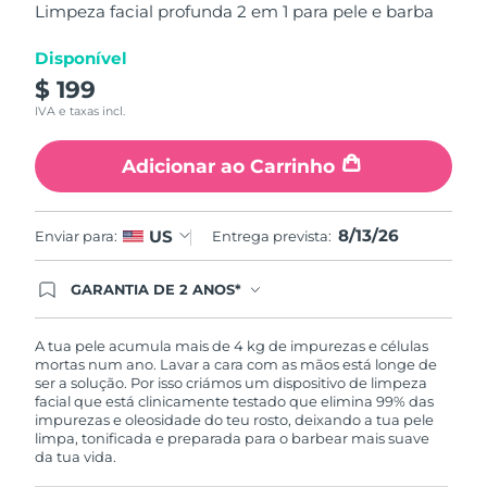
5
Limpeza facial profunda 2 em 1 para pele e barba
Tailândia
Entrega prevista
8/16/26
stars,
average
rating
Disponível
Turquia
Entrega prevista
8/13/26
value.
$ 199
Read
12
Emirados Árabes
IVA e taxas incl.
Reviews.
Entrega prevista
8/13/26
Unidos
Same
page
Adicionar ao Carrinho
link.
Reino Unido
Entrega prevista
8/12/26
8/13/26
US
Enviar para:
Entrega prevista:
Estados Unidos
Entrega prevista
8/13/26
Uzbequistão
GARANTIA DE 2 ANOS*
Entrega prevista
8/17/26
Ao efetuar seu pedido hoje, você tem direito a
cobertura completa da Garantia FOREO. Isso
Vietnã
Entrega prevista
8/18/26
significa que se você tiver qualquer problema até
A tua pele acumula mais de 4 kg de impurezas e células
2 anos após a compra, a FOREO substituirá seu
mortas num ano. Lavar a cara com as mãos está longe de
produto gratuitamente.*exceto pelo Luna FOFO
ser a solução. Por isso criámos um dispositivo de limpeza
e Luna Play plus cuja garantia é de 90 dias.
facial que está clinicamente testado que elimina 99% das
impurezas e oleosidade do teu rosto, deixando a tua pele
limpa, tonificada e preparada para o barbear mais suave
da tua vida.