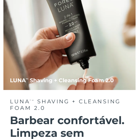
LUNA
Shaving + Cleansing Foam 2.0
TM
LUNA
SHAVING + CLEANSING
TM
FOAM 2.0
Barbear confortável.
Limpeza sem