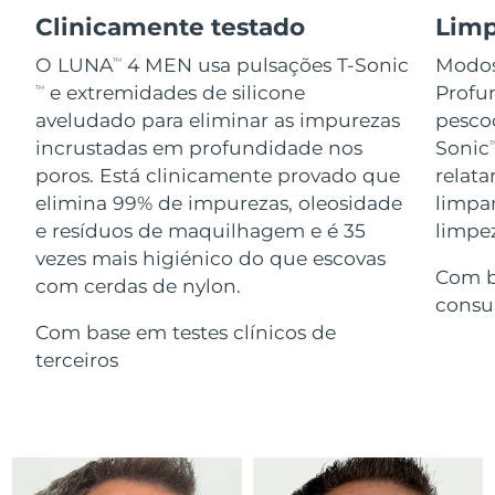
Serum
issa™ Teeth Whitening Gel
Clinicamente testado
Limp
Advanced pore care essentials
For healthy hair
18% PAP
Israel
Entrega prevista
8/16/26
Cosméticos
Homens
O LUNA
4 MEN usa pulsações T-Sonic
Modos
TM
e extremidades de silicone
Profun
TM
Itália
Entrega prevista
8/12/26
aveludado para eliminar as impurezas
pescoç
incrustadas em profundidade nos
Sonic
T
Japão
Entrega prevista
8/15/26
poros. Está clinicamente provado que
relat
Comprar todos
elimina 99% de impurezas, oleosidade
limpa
Jersey
Entrega prevista
8/17/26
e resíduos de maquilhagem e é 35
limpez
Cazaquistão
vezes mais higiénico do que escovas
Entrega prevista
8/14/26
Com b
FOREO APP
com cerdas de nylon.
consu
Kuwait
Entrega prevista
8/12/26
SOBRE
Com base em testes clínicos de
terceiros
Letônia
Entrega prevista
8/12/26
Líbano
Entrega prevista
8/13/26
Lituânia
Entrega prevista
8/12/26