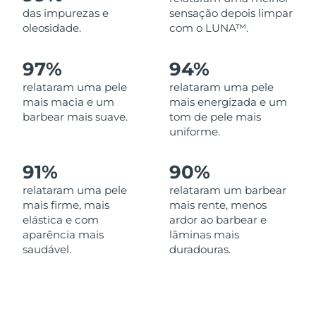
Omã
Entrega prevista
8/15/26
das impurezas e
sensação depois limpar
oleosidade.
com o LUNA™.
Filipinas
Entrega prevista
8/15/26
97%
94%
Polônia
Entrega prevista
8/13/26
relataram uma pele
relataram uma pele
mais macia e um
mais energizada e um
Portugal
Entrega prevista
8/12/26
barbear mais suave.
tom de pele mais
uniforme.
Porto Rico
Entrega prevista
8/14/26
91%
90%
Catar
Entrega prevista
8/13/26
relataram uma pele
relataram um barbear
mais firme, mais
mais rente, menos
Reunião
Entrega prevista
8/17/26
elástica e com
ardor ao barbear e
aparência mais
lâminas mais
Romênia
Entrega prevista
8/12/26
saudável.
duradouras.
Rússia
Entrega prevista
8/20/26
Arábia Saudita
Entrega prevista
8/13/26