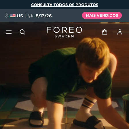
Pular
CONSULTA TODOS OS PRODUTOS
para
o
conteúdo
principal
US
8/13/26
MAIS VENDIDOS
NOVIDADE
Entrar
Idioma
BREAKING NEWS
Perfil de usuário
English
Deutsch
Español
Meus aparelhos
FAQ™ Pure Beauty-Tech Elixir
Français
Italiano
Português
Meus pedidos
Polski
Svenska
Русский
Türkçe
简体中文
繁體中文
Meus endereços
issa™ Teeth Whitening Set
As minhas subscrições