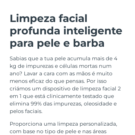
ROTINA DE BELEZA SUECA
Áustria
Entrega prevista
8/12/26
Limpeza facial
Barein
Entrega prevista
8/13/26
profunda inteligente
Limpeza facial
Lifting facial
Bélgica
Entrega prevista
8/12/26
para pele e barba
LUNA™ 4 kit
BEAR™ 2 kit
Bermudas
Entrega prevista
8/18/26
Anti-aging massage
Microcurrent toning
Sabias que a tua pele acumula mais de 4
kg de impurezas e células mortas num
Bósnia e
Entrega prevista
8/15/26
Hidratação
Cuidado oral
Herzegovina
ano? Lavar a cara com as mãos é muito
LUNA™ 4 Plus
BEAR™ 2 go
menos eficaz do que pensas. Por isso
UFO™ 3 kit
issa™ 4
Massage, LED heating
Microcurrent toning on-the-go
Brunei
Entrega prevista
8/17/26
criámos um dispositivo de limpeza facial 2
TRATAMENTO ANTIENVELHECIMENTO
Deep facial hydration
Hybrid silicone sonic toothbrush
em 1 que está clinicamente testado que
FAQ™
Bulgária
Entrega prevista
8/12/26
elimina 99% das impurezas, oleosidade e
LUNA™ 4 Men
BEAR™ 2 eyes & lips
UFO™ 3 LED
NEW
pelos faciais.
issa™ 4 plus
Canadá
For men, anti-aging massage
Microcurrent line smoothing device
Entrega prevista
8/16/26
Near-infrared and red light therapy
Smart hybrid silicone sonic toothbrush
Proporciona uma limpeza personalizada,
device
Chile
Entrega prevista
8/16/26
com base no tipo de pele e nas áreas
Antienvelhecimento
Tratamentos LED