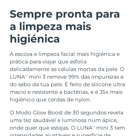
ROTINA DE BELEZA SUECA
Áustria
Entrega prevista
8/10/26
Sempre pronta para
a limpeza mais
Barein
Entrega prevista
8/11/26
higiénica
Limpeza facial
Lifting facial
Bélgica
Entrega prevista
8/10/26
LUNA™ 4 kit
BEAR™ 2 kit
Bermudas
Entrega prevista
8/16/26
A escova e limpeza facial mais higiénica e
Anti-aging massage
Microcurrent toning
prática para viajar que esfolia
Bósnia e
delicadamente as células mortas da pele. O
Entrega prevista
8/13/26
Hidratação
Cuidado oral
Herzegovina
LUNA
mini 3 remove 99% das impurezas e
LUNA™ 4 Plus
BEAR™ 2 go
TM
UFO™ 3 kit
issa™ 4
do sebo da tua pele. É feito de silicone ultra
Massage, LED heating
Microcurrent toning on-the-go
Brunei
Entrega prevista
8/15/26
TRATAMENTO ANTIENVELHECIMENTO
macio e resistente a bactérias, e é 35x mais
Deep facial hydration
Hybrid silicone sonic toothbrush
FAQ™
higiénico que cerdas de nylon.
Bulgária
Entrega prevista
8/10/26
LUNA™ 4 Men
BEAR™ 2 eyes & lips
UFO™ 3 LED
NEW
O Modo Glow Boost de 30 segundos revela
issa™ 4 plus
Canadá
For men, anti-aging massage
Microcurrent line smoothing device
Entrega prevista
8/14/26
uma tez saudável e luminosa num ápice,
Near-infrared and red light therapy
Smart hybrid silicone sonic toothbrush
device
onde quer que estejas. O LUNA
mini 3 tem
TM
Chile
Entrega prevista
8/14/26
Antienvelhecimento
Tratamentos LED
intensidades ajustáveis e superfície de