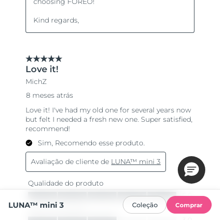
LUNA™ mini 3
Coleção
Comprar