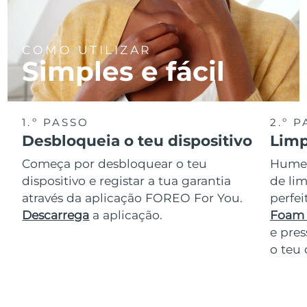
COMO UTILIZAR
Simples e fácil
1.º PASSO
2.º 
Desbloqueia o teu dispositivo
Limp
Começa por desbloquear o teu
Humede
dispositivo e registar a tua garantia
de lim
através da aplicação FOREO For You.
perfe
Descarrega
a aplicação.
Foam 
e pres
o teu 