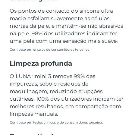
Omã
Entrega prevista
8/13/26
Os pontos de contacto do silicone ultra
macio esfoliam suavemente as células
Filipinas
Entrega prevista
8/13/26
mortas da pele, e mantêm-se não abrasivos
Polônia
na pele. 98% dos utilizadores indicam ter
Entrega prevista
8/11/26
uma pele com uma sensação mais suave.
Portugal
Entrega prevista
8/10/26
Com base em ensaios de consumidores terceiros
Porto Rico
Entrega prevista
8/12/26
Limpeza profunda
Catar
Entrega prevista
8/11/26
O LUNA
mini 3 remove 99% das
TM
impurezas, sebo e resíduos de
Reunião
Entrega prevista
8/15/26
maquilhagem, reduzindo erupções
cutâneas. 100% dos utilizadores indicam ter
Romênia
Entrega prevista
8/10/26
melhores resultados, em comparação com
limpezas manuais.
Rússia
Entrega prevista
8/18/26
Com base em testes clínicos e de consumidores terceiros
Arábia Saudita
Entrega prevista
8/11/26