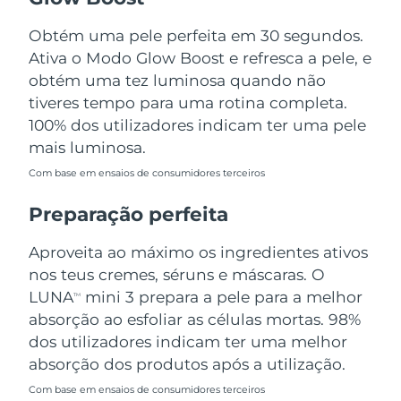
Tailândia
Entrega prevista
8/14/26
Obtém uma pele perfeita em 30 segundos.
Turquia
Entrega prevista
8/11/26
Ativa o Modo Glow Boost e refresca a pele, e
obtém uma tez luminosa quando não
Emirados Árabes
tiveres tempo para uma rotina completa.
Entrega prevista
8/11/26
Unidos
100% dos utilizadores indicam ter uma pele
mais luminosa.
Reino Unido
Entrega prevista
8/10/26
Com base em ensaios de consumidores terceiros
Estados Unidos
Entrega prevista
8/11/26
Preparação perfeita
Uzbequistão
Entrega prevista
8/15/26
Aproveita ao máximo os ingredientes ativos
nos teus cremes, séruns e máscaras. O
Vietnã
Entrega prevista
8/16/26
LUNA
mini 3 prepara a pele para a melhor
TM
absorção ao esfoliar as células mortas. 98%
dos utilizadores indicam ter uma melhor
absorção dos produtos após a utilização.
Com base em ensaios de consumidores terceiros