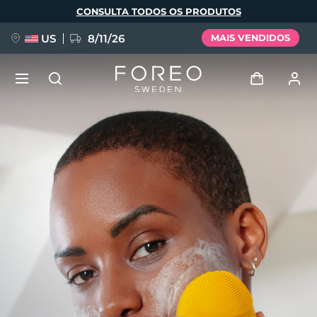
Pular
CONSULTA TODOS OS PRODUTOS
para
o
conteúdo
principal
US
8/11/26
MAIS VENDIDOS
NOVIDADE
Entrar
Idioma
BREAKING NEWS
Perfil de usuário
English
Deutsch
Español
Meus aparelhos
FAQ™ Pure Beauty-Tech Elixir
Français
Italiano
Português
Meus pedidos
Polski
Svenska
Русский
Türkçe
简体中文
繁體中文
Meus endereços
issa™ Teeth Whitening Set
As minhas subscrições