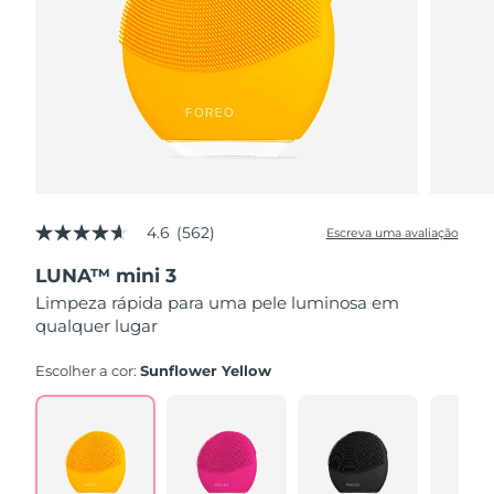
4.6
(562)
Escreva uma avaliação
4.6
de
LUNA™ mini 3
5
estrelas,
Limpeza rápida para uma pele luminosa em
valor
qualquer lugar
médio
de
avaliação.
Escolher a cor:
Sunflower Yellow
Read
562
Reviews.
Link
abre
na
mesma