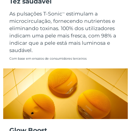
Tez saudável
Singapura
Entrega prevista
8/12/26
As pulsações T-Sonic
estimulam a
TM
microcirculação, fornecendo nutrientes e
Eslováquia
Entrega prevista
8/10/26
eliminando toxinas. 100% dos utilizadores
indicam uma pele mais fresca, com 98% a
Eslovênia
Entrega prevista
8/10/26
indicar que a pele está mais luminosa e
saudável.
África do Sul
Entrega prevista
8/18/26
Com base em ensaios de consumidores terceiros
Coreia do Sul
Entrega prevista
8/12/26
Espanha
Entrega prevista
8/10/26
Suécia
Entrega prevista
8/10/26
Suíça
Entrega prevista
8/10/26
Taiwan
Entrega prevista
8/15/26
Glow Boost