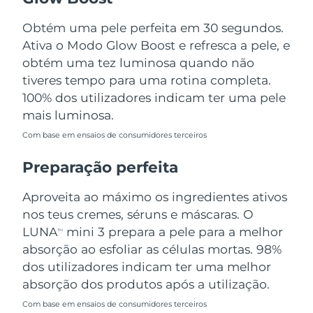
Tailândia
Entrega prevista
8/13/26
Obtém uma pele perfeita em 30 segundos.
Turquia
Entrega prevista
8/10/26
Ativa o Modo Glow Boost e refresca a pele, e
obtém uma tez luminosa quando não
Emirados Árabes
tiveres tempo para uma rotina completa.
Entrega prevista
8/10/26
Unidos
100% dos utilizadores indicam ter uma pele
mais luminosa.
Reino Unido
Entrega prevista
8/9/26
Com base em ensaios de consumidores terceiros
Estados Unidos
Entrega prevista
8/10/26
Preparação perfeita
Uzbequistão
Entrega prevista
8/14/26
Aproveita ao máximo os ingredientes ativos
nos teus cremes, séruns e máscaras. O
Vietnã
Entrega prevista
8/15/26
LUNA
mini 3 prepara a pele para a melhor
TM
absorção ao esfoliar as células mortas. 98%
dos utilizadores indicam ter uma melhor
absorção dos produtos após a utilização.
Com base em ensaios de consumidores terceiros