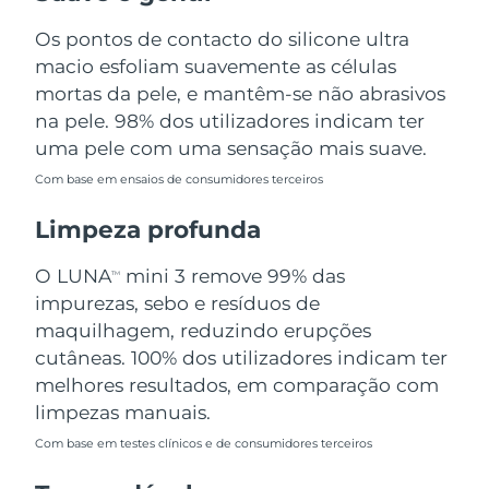
Omã
Entrega prevista
8/12/26
Os pontos de contacto do silicone ultra
macio esfoliam suavemente as células
Filipinas
Entrega prevista
8/12/26
mortas da pele, e mantêm-se não abrasivos
Polônia
na pele. 98% dos utilizadores indicam ter
Entrega prevista
8/10/26
uma pele com uma sensação mais suave.
Portugal
Entrega prevista
8/9/26
Com base em ensaios de consumidores terceiros
Porto Rico
Entrega prevista
8/11/26
Limpeza profunda
Catar
Entrega prevista
8/10/26
O LUNA
mini 3 remove 99% das
TM
impurezas, sebo e resíduos de
Reunião
Entrega prevista
8/14/26
maquilhagem, reduzindo erupções
cutâneas. 100% dos utilizadores indicam ter
Romênia
Entrega prevista
8/9/26
melhores resultados, em comparação com
limpezas manuais.
Rússia
Entrega prevista
8/17/26
Com base em testes clínicos e de consumidores terceiros
Arábia Saudita
Entrega prevista
8/10/26