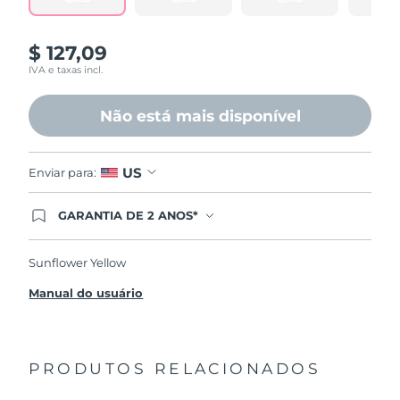
$ 127,09
IVA e taxas incl.
Não está mais disponível
US
Enviar para:
GARANTIA DE 2 ANOS*
Ao efetuar seu pedido hoje, você tem direito a
cobertura completa da Garantia FOREO. Isso
significa que se você tiver qualquer problema até
Sunflower Yellow
2 anos após a compra, a FOREO substituirá seu
produto gratuitamente.*exceto pelo Luna FOFO
Manual do usuário
e Luna Play plus cuja garantia é de 90 dias.
PRODUTOS RELACIONADOS