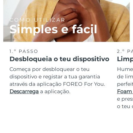
COMO UTILIZAR
Simples e fácil
1.º PASSO
2.º 
Desbloqueia o teu dispositivo
Limp
Começa por desbloquear o teu
Humede
dispositivo e registar a tua garantia
de lim
através da aplicação FOREO For You.
perfe
Descarrega
a aplicação.
Foam 
e pres
o teu 