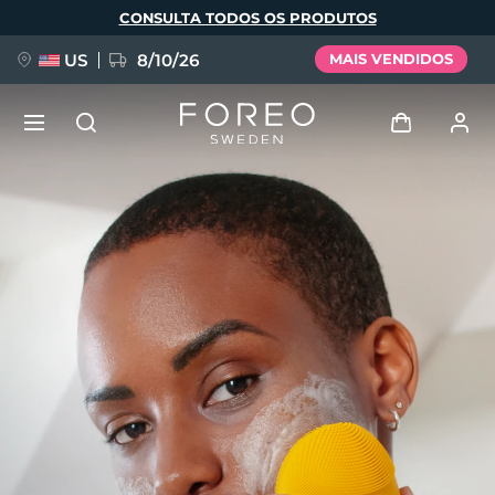
Pular
CONSULTA TODOS OS PRODUTOS
para
o
conteúdo
principal
US
8/10/26
MAIS VENDIDOS
NOVIDADE
Entrar
Idioma
BREAKING NEWS
Perfil de usuário
English
Deutsch
Español
Meus aparelhos
FAQ™ Pure Beauty-Tech Elixir
Français
Italiano
Português
Meus pedidos
Polski
Svenska
Русский
Türkçe
简体中文
繁體中文
Meus endereços
issa™ Teeth Whitening Set
As minhas subscrições