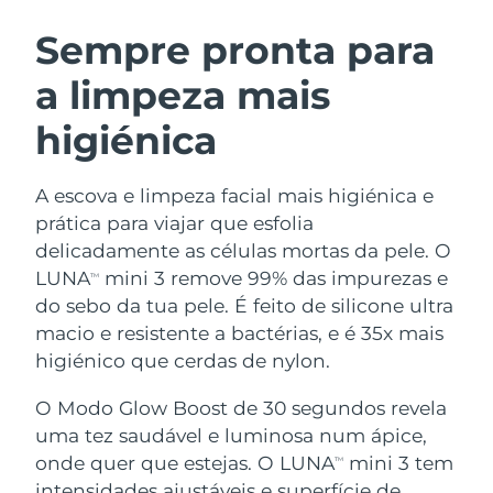
ROTINA DE BELEZA SUECA
Áustria
Entrega prevista
8/9/26
Sempre pronta para
a limpeza mais
Barein
Entrega prevista
8/10/26
higiénica
Limpeza facial
Lifting facial
Bélgica
Entrega prevista
8/9/26
LUNA™ 4 kit
BEAR™ 2 kit
Bermudas
Entrega prevista
8/15/26
A escova e limpeza facial mais higiénica e
Anti-aging massage
Microcurrent toning
prática para viajar que esfolia
Bósnia e
delicadamente as células mortas da pele. O
Entrega prevista
8/12/26
Hidratação
Cuidado oral
Herzegovina
LUNA
mini 3 remove 99% das impurezas e
LUNA™ 4 Plus
BEAR™ 2 go
TM
UFO™ 3 kit
issa™ 4
do sebo da tua pele. É feito de silicone ultra
Massage, LED heating
Microcurrent toning on-the-go
Brunei
Entrega prevista
8/14/26
TRATAMENTO ANTIENVELHECIMENTO
macio e resistente a bactérias, e é 35x mais
Deep facial hydration
Hybrid silicone sonic toothbrush
FAQ™
higiénico que cerdas de nylon.
Bulgária
Entrega prevista
8/9/26
LUNA™ 4 Men
BEAR™ 2 eyes & lips
UFO™ 3 LED
NEW
O Modo Glow Boost de 30 segundos revela
issa™ 4 plus
Canadá
For men, anti-aging massage
Microcurrent line smoothing device
Entrega prevista
8/13/26
uma tez saudável e luminosa num ápice,
Near-infrared and red light therapy
Smart hybrid silicone sonic toothbrush
device
onde quer que estejas. O LUNA
mini 3 tem
TM
Chile
Entrega prevista
8/13/26
Antienvelhecimento
Tratamentos LED
intensidades ajustáveis e superfície de