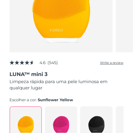
4.6
(545)
Write a review
4.6
out
LUNA™ mini 3
of
5
Limpeza rápida para uma pele luminosa em
stars,
qualquer lugar
average
rating
value.
Escolher a cor:
Sunflower Yellow
Read
545
Reviews.
Same
page
link.