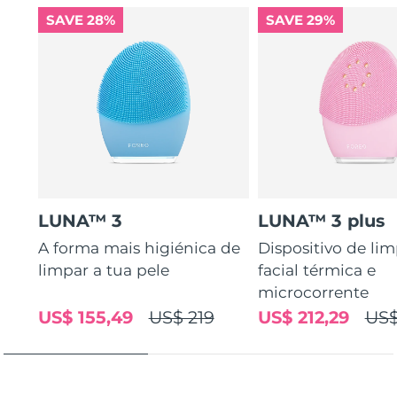
SAVE 28%
SAVE 29%
LUNA™ 3
LUNA™ 3 plus
A forma mais higiénica de
Dispositivo de li
limpar a tua pele
facial térmica e
microcorrente
US$ 155,49
US$ 219
US$ 212,29
US$