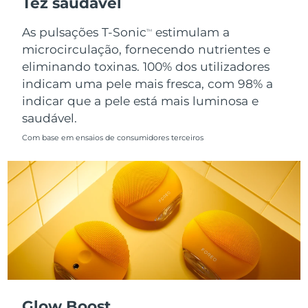
Tez saudável
Singapura
Entrega prevista
8/11/26
As pulsações T-Sonic
estimulam a
TM
microcirculação, fornecendo nutrientes e
Eslováquia
Entrega prevista
8/9/26
eliminando toxinas. 100% dos utilizadores
indicam uma pele mais fresca, com 98% a
Eslovênia
Entrega prevista
8/9/26
indicar que a pele está mais luminosa e
saudável.
África do Sul
Entrega prevista
8/17/26
Com base em ensaios de consumidores terceiros
Coreia do Sul
Entrega prevista
8/11/26
Espanha
Entrega prevista
8/9/26
Suécia
Entrega prevista
8/9/26
Suíça
Entrega prevista
8/9/26
Taiwan
Entrega prevista
8/14/26
Glow Boost