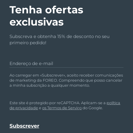
Tenha ofertas
exclusivas
Subscreva e obtenha 15% de desconto no seu
primeiro pedido!
Endereço de e-mail
Ao carregar em «Subscrever», aceito receber comunicações
de marketing da FOREO. Compreendo que posso cancelar
a minha subscrição a qualquer momento.
Este site é protegido por reCAPTCHA. Aplicam-se a
política
de privacidade
e
os Termos de Serviço
do Google.