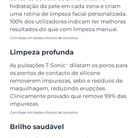
Omã
Entrega prevista
8/14/26
hidratação da pele em cada zona e criam
uma rotina de limpeza facial personalizada.
Filipinas
Entrega prevista
8/14/26
100% dos utilizadores indicam ter melhores
resultados do que com limpeza manual.
Polônia
Entrega prevista
8/12/26
Com base em testes clínicos de terceiros
Portugal
Entrega prevista
8/11/26
Limpeza profunda
Porto Rico
Entrega prevista
8/13/26
As pulsações T-Sonic
dilatam os poros para
TM
os pontos de contacto de silicone
Catar
Entrega prevista
8/12/26
removerem impurezas, sebo e resíduos de
maquilhagem, reduzindo erupções.
Reunião
Entrega prevista
8/16/26
Clinicamente provado que remove 99% das
impurezas.
Romênia
Entrega prevista
8/11/26
Com base em testes clínicos de terceiros
Rússia
Entrega prevista
8/19/26
Brilho saudável
Arábia Saudita
Entrega prevista
8/12/26