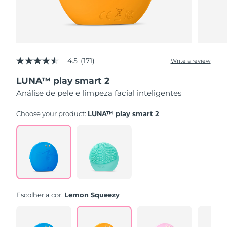
4.5
(171)
Write a review
4.5
out
LUNA™ play smart 2
of
5
Análise de pele e limpeza facial inteligentes
stars,
average
rating
Choose your product:
LUNA™ play smart 2
value.
Read
171
Reviews.
Same
page
link.
Escolher a cor:
Lemon Squeezy