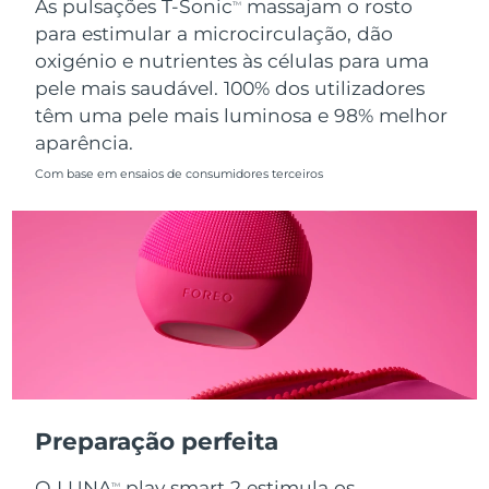
As pulsações T-Sonic
massajam o rosto
TM
para estimular a microcirculação, dão
Singapura
Entrega prevista
8/13/26
oxigénio e nutrientes às células para uma
pele mais saudável. 100% dos utilizadores
Eslováquia
Entrega prevista
8/11/26
têm uma pele mais luminosa e 98% melhor
aparência.
Eslovênia
Entrega prevista
8/11/26
Com base em ensaios de consumidores terceiros
África do Sul
Entrega prevista
8/19/26
Coreia do Sul
Entrega prevista
8/13/26
Espanha
Entrega prevista
8/11/26
Suécia
Entrega prevista
8/11/26
Suíça
Entrega prevista
8/11/26
Preparação perfeita
Taiwan
Entrega prevista
8/16/26
O LUNA
play smart 2 estimula os
TM