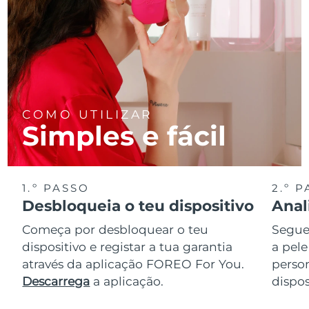
COMO UTILIZAR
Simples e fácil
1.º PASSO
2.º 
Desbloqueia o teu dispositivo
Anal
Começa por desbloquear o teu
Segue 
dispositivo e registar a tua garantia
a pele
através da aplicação FOREO For You.
perso
Descarrega
a aplicação.
dispos