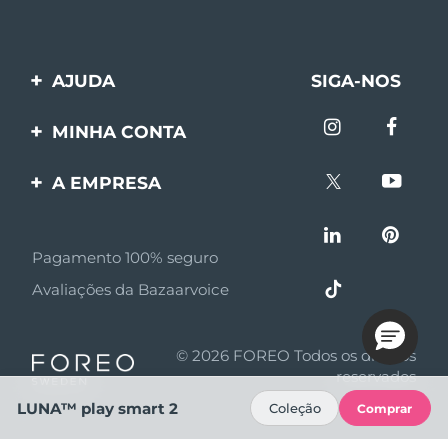
AJUDA
SIGA-NOS
Entre em contato
MINHA CONTA
Encomendas & Envios
Registro de produto
A EMPRESA
Garantia & Devolução
Suporte
Sobre FOREO
Perguntas frequentes
Pagamento 100% seguro
Afiliados
Informações da bateria
Avaliações da Bazaarvoice
Notícias de afiliados
MYSA
© 2026 FOREO Todos os direitos
Parceiro minoritário
reservados
LUNA™ play smart 2
Coleção
Comprar
Termos de uso