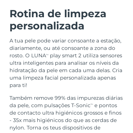
ROTINA DE BELEZA SUECA
Áustria
Entrega prevista
8/11/26
Rotina de limpeza
personalizada
Barein
Entrega prevista
8/12/26
Limpeza facial
Lifting facial
Bélgica
Entrega prevista
8/11/26
A tua pele pode variar consoante a estação,
LUNA™ 4 kit
BEAR™ 2 kit
diariamente, ou até consoante a zona do
Bermudas
Entrega prevista
8/17/26
Anti-aging massage
Microcurrent toning
rosto. O LUNA
play smart 2 utiliza sensores
TM
ultra inteligentes para analisar os níveis da
Bósnia e
Entrega prevista
8/14/26
hidratação da pele em cada uma delas. Cria
Hidratação
Cuidado oral
Herzegovina
LUNA™ 4 Plus
BEAR™ 2 go
uma limpeza facial personalizada apenas
UFO™ 3 kit
issa™ 4
Massage, LED heating
Microcurrent toning on-the-go
para ti!
Brunei
Entrega prevista
8/16/26
TRATAMENTO ANTIENVELHECIMENTO
Deep facial hydration
Hybrid silicone sonic toothbrush
FAQ™
Também remove 99% das impurezas diárias
Bulgária
Entrega prevista
8/11/26
da pele, com pulsações T-Sonic
e pontos
LUNA™ 4 Men
BEAR™ 2 eyes & lips
TM
UFO™ 3 LED
NEW
issa™ 4 plus
de contacto ultra higiénicos grossos e finos
Canadá
For men, anti-aging massage
Microcurrent line smoothing device
Entrega prevista
8/15/26
Near-infrared and red light therapy
- 35x mais higiénicos do que as cerdas de
Smart hybrid silicone sonic toothbrush
device
Chile
nylon. Torna os teus dispositivos de
Entrega prevista
8/15/26
Antienvelhecimento
Tratamentos LED