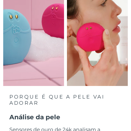
Luxemburgo
Entrega prevista
8/11/26
Macau, RAE da
Entrega prevista
8/13/26
China
Malásia
Entrega prevista
8/14/26
Malta
Entrega prevista
8/11/26
México
Entrega prevista
8/15/26
Mônaco
Entrega prevista
8/12/26
Países Baixos
Entrega prevista
8/11/26
PORQUE É QUE A PELE VAI
ADORAR
Nova Zelândia
Entrega prevista
8/11/26
Análise da pele
Noruega
Entrega prevista
8/11/26
Sensores de ouro de 24k analisam a