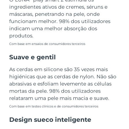
Tailândia
Entrega prevista
8/15/26
ingredientes ativos de cremes, séruns e
máscaras, penetrando na pele, onde
Turquia
Entrega prevista
8/12/26
funcionam melhor. 98% dos utilizadores
indicam uma melhor absorção dos
Emirados Árabes
Entrega prevista
8/12/26
produtos.
Unidos
Com base em ensaios de consumidores terceiros
Reino Unido
Entrega prevista
8/11/26
Suave e gentil
Estados Unidos
Entrega prevista
8/12/26
As cerdas em silicone são 35 vezes mais
higiénicas que as cerdas de nylon. Não são
Uzbequistão
Entrega prevista
8/16/26
abrasivas e esfoliam levemente as células
Vietnã
mortas da pele. 98% dos utilizadores
Entrega prevista
8/17/26
relataram uma pele mais macia e suave.
Com base em testes clínicos e de consumidores terceiros
Design sueco inteligente