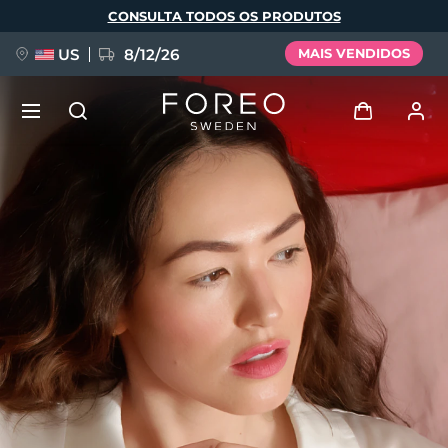
Pular
CONSULTA TODOS OS PRODUTOS
para
o
conteúdo
principal
US
8/12/26
MAIS VENDIDOS
NOVIDADE
Entrar
Idioma
BREAKING NEWS
Perfil de usuário
English
Deutsch
Español
Meus aparelhos
FAQ™ Pure Beauty-Tech Elixir
Français
Italiano
Português
Meus pedidos
Polski
Svenska
Русский
Türkçe
简体中文
繁體中文
Meus endereços
issa™ Teeth Whitening Set
As minhas subscrições