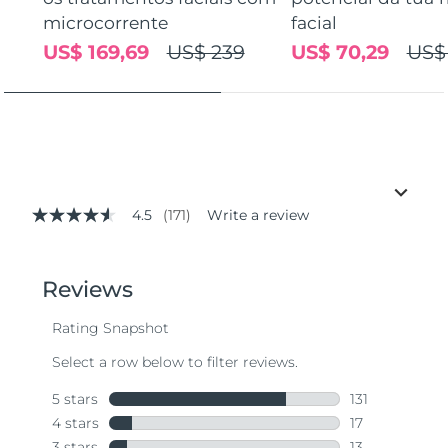
microcorrente
facial
US$ 169,69
US$ 239
US$ 70,29
US$
4.5
(171)
Write a review
4.5
out
of
5
stars,
average
rating
value.
Read
171
Reviews.
Same
page
link.