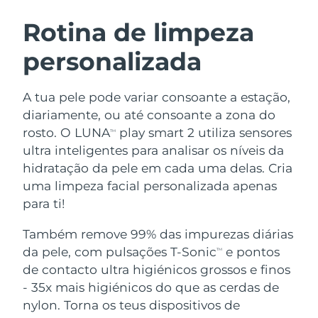
ROTINA DE BELEZA SUECA
Áustria
Entrega prevista
08.08.26
Rotina de limpeza
personalizada
Barein
Entrega prevista
09.08.26
Limpeza facial
Lifting facial
Bélgica
Entrega prevista
08.08.26
A tua pele pode variar consoante a estação,
LUNA™ 4 kit
BEAR™ 2 kit
diariamente, ou até consoante a zona do
Bermudas
Entrega prevista
14.08.26
Anti-aging massage
Microcurrent toning
rosto. O LUNA
play smart 2 utiliza sensores
TM
ultra inteligentes para analisar os níveis da
Bósnia e
Entrega prevista
11.08.26
hidratação da pele em cada uma delas. Cria
Hidratação
Cuidado oral
Herzegovina
LUNA™ 4 Plus
BEAR™ 2 go
uma limpeza facial personalizada apenas
UFO™ 3 kit
issa™ 4
Massage, LED heating
Microcurrent toning on-the-go
para ti!
Brunei
Entrega prevista
13.08.26
TRATAMENTO ANTIENVELHECIMENTO
Deep facial hydration
Hybrid silicone sonic toothbrush
FAQ™
Também remove 99% das impurezas diárias
Bulgária
Entrega prevista
08.08.26
da pele, com pulsações T-Sonic
e pontos
LUNA™ 4 Men
BEAR™ 2 eyes & lips
TM
UFO™ 3 LED
NEW
issa™ 4 plus
de contacto ultra higiénicos grossos e finos
Canadá
For men, anti-aging massage
Microcurrent line smoothing device
Entrega prevista
12.08.26
Near-infrared and red light therapy
- 35x mais higiénicos do que as cerdas de
Smart hybrid silicone sonic toothbrush
device
Chile
nylon. Torna os teus dispositivos de
Entrega prevista
12.08.26
Antienvelhecimento
Tratamentos LED