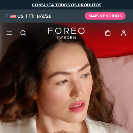
Pular
CONSULTA TODOS OS PRODUTOS
para
o
conteúdo
principal
US
8/9/26
MAIS VENDIDOS
NOVIDADE
Entrar
Idioma
BREAKING NEWS
Perfil de usuário
English
Deutsch
Español
Meus aparelhos
FAQ™ Pure Beauty-Tech Elixir
Français
Italiano
Português
Meus pedidos
Polski
Svenska
Русский
Türkçe
简体中文
繁體中文
Meus endereços
issa™ Teeth Whitening Set
As minhas subscrições