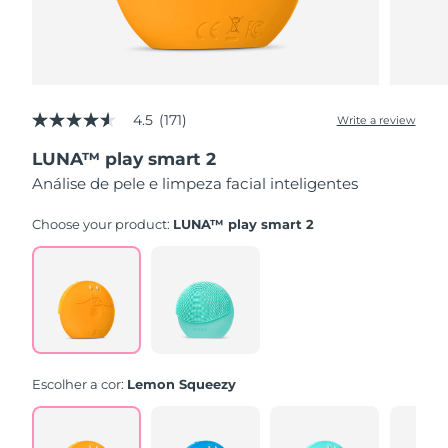
4.5
(171)
Write a review
4.5
out
LUNA™ play smart 2
of
5
Análise de pele e limpeza facial inteligentes
stars,
average
rating
Choose your product:
LUNA™ play smart 2
value.
Read
171
Reviews.
Same
page
link.
Escolher a cor:
Lemon Squeezy