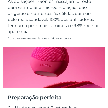
As pulsações T-Sonic
massajam o rosto
TM
para estimular a microcirculação, dão
Singapura
Entrega prevista
10.08.26
oxigénio e nutrientes às células para uma
pele mais saudável. 100% dos utilizadores
Eslováquia
Entrega prevista
08.08.26
têm uma pele mais luminosa e 98% melhor
aparência.
Eslovênia
Entrega prevista
08.08.26
Com base em ensaios de consumidores terceiros
África do Sul
Entrega prevista
16.08.26
Coreia do Sul
Entrega prevista
10.08.26
Espanha
Entrega prevista
08.08.26
Suécia
Entrega prevista
08.08.26
Suíça
Entrega prevista
08.08.26
Preparação perfeita
Taiwan
Entrega prevista
13.08.26
O LUNA
play smart 2 estimula os
TM