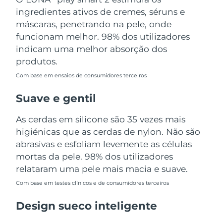
Tailândia
Entrega prevista
12.08.26
ingredientes ativos de cremes, séruns e
máscaras, penetrando na pele, onde
Turquia
Entrega prevista
09.08.26
funcionam melhor. 98% dos utilizadores
indicam uma melhor absorção dos
Emirados Árabes
Entrega prevista
09.08.26
produtos.
Unidos
Com base em ensaios de consumidores terceiros
Reino Unido
Entrega prevista
08.08.26
Suave e gentil
Estados Unidos
Entrega prevista
09.08.26
As cerdas em silicone são 35 vezes mais
higiénicas que as cerdas de nylon. Não são
Uzbequistão
Entrega prevista
13.08.26
abrasivas e esfoliam levemente as células
Vietnã
mortas da pele. 98% dos utilizadores
Entrega prevista
14.08.26
relataram uma pele mais macia e suave.
Com base em testes clínicos e de consumidores terceiros
Design sueco inteligente