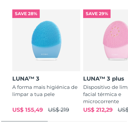
SAVE 28%
SAVE 29%
LUNA™ 3
LUNA™ 3 plus
A forma mais higiénica de
Dispositivo de li
limpar a tua pele
facial térmica e
microcorrente
US$ 155,49
US$ 219
US$ 212,29
US$