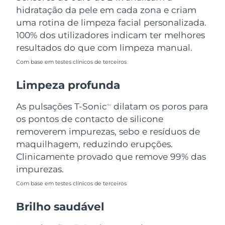
Omã
Entrega prevista
11.08.26
hidratação da pele em cada zona e criam
uma rotina de limpeza facial personalizada.
Filipinas
Entrega prevista
11.08.26
100% dos utilizadores indicam ter melhores
resultados do que com limpeza manual.
Polônia
Entrega prevista
09.08.26
Com base em testes clínicos de terceiros
Portugal
Entrega prevista
08.08.26
Limpeza profunda
Porto Rico
Entrega prevista
10.08.26
As pulsações T-Sonic
dilatam os poros para
TM
os pontos de contacto de silicone
Catar
Entrega prevista
09.08.26
removerem impurezas, sebo e resíduos de
maquilhagem, reduzindo erupções.
Reunião
Entrega prevista
13.08.26
Clinicamente provado que remove 99% das
impurezas.
Romênia
Entrega prevista
08.08.26
Com base em testes clínicos de terceiros
Rússia
Entrega prevista
16.08.26
Brilho saudável
Arábia Saudita
Entrega prevista
09.08.26