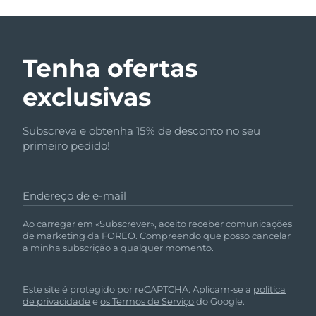
Tenha ofertas
exclusivas
Subscreva e obtenha 15% de desconto no seu
primeiro pedido!
Endereço de e-mail
Ao carregar em «Subscrever», aceito receber comunicações
de marketing da FOREO. Compreendo que posso cancelar
a minha subscrição a qualquer momento.
Este site é protegido por reCAPTCHA. Aplicam-se a
política
de privacidade
e
os Termos de Serviço
do Google.