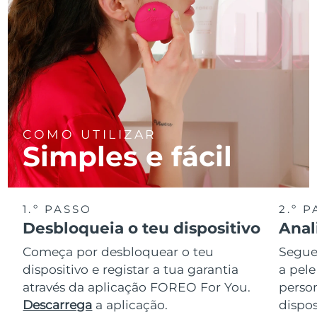
COMO UTILIZAR
Simples e fácil
1.º PASSO
2.º 
Desbloqueia o teu dispositivo
Anal
Começa por desbloquear o teu
Segue 
dispositivo e registar a tua garantia
a pele
através da aplicação FOREO For You.
perso
Descarrega
a aplicação.
dispos