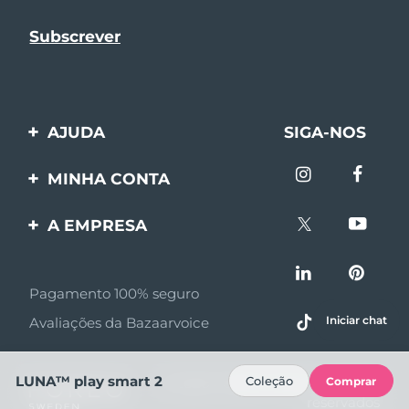
AJUDA
SIGA-NOS
Entre em contato
MINHA CONTA
Encomendas & Envios
Registro de produto
A EMPRESA
Garantia & Devolução
Suporte
Sobre FOREO
Perguntas frequentes
Pagamento 100% seguro
Afiliados
Informações da bateria
Iniciar chat
Avaliações da Bazaarvoice
Notícias de afiliados
MYSA
LUNA™ play smart 2
Coleção
Comprar
© 2026 FOREO Todos os direitos
Parceiro minoritário
reservados