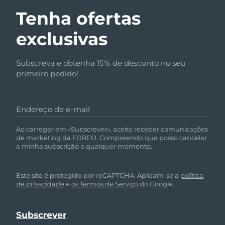
Tenha ofertas
exclusivas
Subscreva e obtenha 15% de desconto no seu
primeiro pedido!
Endereço de e-mail
Ao carregar em «Subscrever», aceito receber comunicações
de marketing da FOREO. Compreendo que posso cancelar
a minha subscrição a qualquer momento.
Este site é protegido por reCAPTCHA. Aplicam-se a
política
de privacidade
e
os Termos de Serviço
do Google.