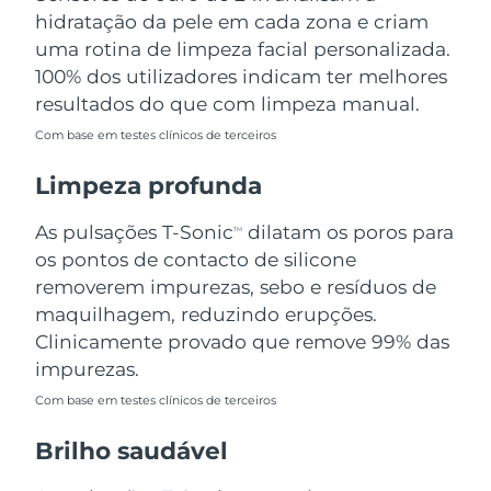
Omã
Entrega prevista
8/13/26
hidratação da pele em cada zona e criam
uma rotina de limpeza facial personalizada.
Filipinas
Entrega prevista
8/13/26
100% dos utilizadores indicam ter melhores
resultados do que com limpeza manual.
Polônia
Entrega prevista
8/11/26
Com base em testes clínicos de terceiros
Portugal
Entrega prevista
8/10/26
Limpeza profunda
Porto Rico
Entrega prevista
8/12/26
As pulsações T-Sonic
dilatam os poros para
TM
os pontos de contacto de silicone
Catar
Entrega prevista
8/11/26
removerem impurezas, sebo e resíduos de
maquilhagem, reduzindo erupções.
Reunião
Entrega prevista
8/15/26
Clinicamente provado que remove 99% das
impurezas.
Romênia
Entrega prevista
8/10/26
Com base em testes clínicos de terceiros
Rússia
Entrega prevista
8/18/26
Brilho saudável
Arábia Saudita
Entrega prevista
8/11/26