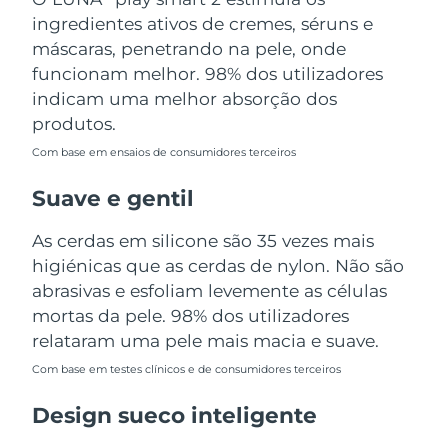
Tailândia
Entrega prevista
8/14/26
ingredientes ativos de cremes, séruns e
máscaras, penetrando na pele, onde
Turquia
Entrega prevista
8/11/26
funcionam melhor. 98% dos utilizadores
indicam uma melhor absorção dos
Emirados Árabes
Entrega prevista
8/11/26
produtos.
Unidos
Com base em ensaios de consumidores terceiros
Reino Unido
Entrega prevista
8/10/26
Suave e gentil
Estados Unidos
Entrega prevista
8/11/26
As cerdas em silicone são 35 vezes mais
higiénicas que as cerdas de nylon. Não são
Uzbequistão
Entrega prevista
8/15/26
abrasivas e esfoliam levemente as células
Vietnã
mortas da pele. 98% dos utilizadores
Entrega prevista
8/16/26
relataram uma pele mais macia e suave.
Com base em testes clínicos e de consumidores terceiros
Design sueco inteligente