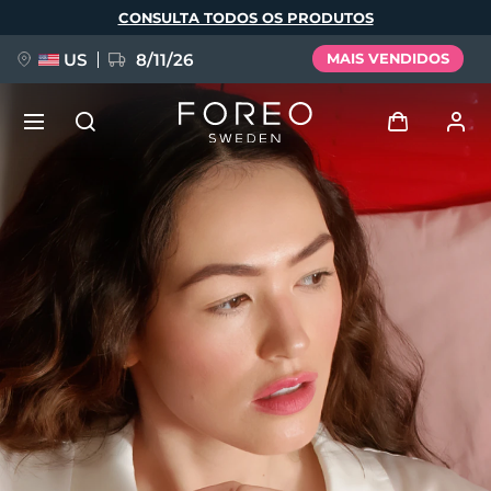
Pular
CONSULTA TODOS OS PRODUTOS
para
o
conteúdo
principal
US
8/11/26
MAIS VENDIDOS
NOVIDADE
Entrar
Idioma
BREAKING NEWS
Perfil de usuário
English
Deutsch
Español
Meus aparelhos
FAQ™ Pure Beauty-Tech Elixir
Français
Italiano
Português
Meus pedidos
Polski
Svenska
Русский
Türkçe
简体中文
繁體中文
Meus endereços
issa™ Teeth Whitening Set
As minhas subscrições