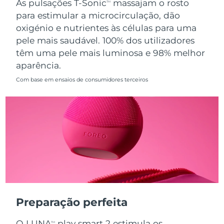
As pulsações T-Sonic
massajam o rosto
TM
para estimular a microcirculação, dão
Singapura
Entrega prevista
8/12/26
oxigénio e nutrientes às células para uma
pele mais saudável. 100% dos utilizadores
Eslováquia
Entrega prevista
8/10/26
têm uma pele mais luminosa e 98% melhor
aparência.
Eslovênia
Entrega prevista
8/10/26
Com base em ensaios de consumidores terceiros
África do Sul
Entrega prevista
8/18/26
Coreia do Sul
Entrega prevista
8/12/26
Espanha
Entrega prevista
8/10/26
Suécia
Entrega prevista
8/10/26
Suíça
Entrega prevista
8/10/26
Preparação perfeita
Taiwan
Entrega prevista
8/15/26
O LUNA
play smart 2 estimula os
TM