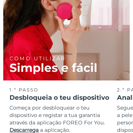
COMO UTILIZAR
Simples e fácil
1.º PASSO
2.º 
Desbloqueia o teu dispositivo
Anal
Começa por desbloquear o teu
Segue 
dispositivo e registar a tua garantia
a pele
através da aplicação FOREO For You.
perso
Descarrega
a aplicação.
dispos