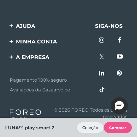
AJUDA
SIGA-NOS
Entre em contato
MINHA CONTA
Encomendas & Envios
Registro de produto
A EMPRESA
Garantia & Devolução
Suporte
Sobre FOREO
Perguntas frequentes
Pagamento 100% seguro
Afiliados
Informações da bateria
Avaliações da Bazaarvoice
Notícias de afiliados
MYSA
© 2026 FOREO Todos os direitos
Parceiro minoritário
reservados
LUNA™ play smart 2
Termos de uso
Coleção
Comprar