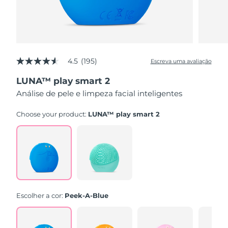
4.5
(195)
Escreva uma avaliação
4.5
de
LUNA™ play smart 2
5
estrelas,
Análise de pele e limpeza facial inteligentes
valor
médio
de
Choose your product:
LUNA™ play smart 2
avaliação.
Read
195
Reviews.
Link
abre
na
mesma
página.
Escolher a cor:
Peek-A-Blue