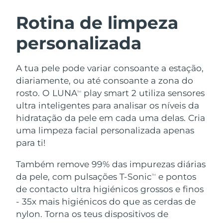
ROTINA DE BELEZA SUECA
Áustria
Entrega prevista
8/10/26
Rotina de limpeza
personalizada
Barein
Entrega prevista
8/11/26
Limpeza facial
Lifting facial
Bélgica
Entrega prevista
8/10/26
A tua pele pode variar consoante a estação,
LUNA™ 4 kit
BEAR™ 2 kit
diariamente, ou até consoante a zona do
Bermudas
Entrega prevista
8/16/26
Anti-aging massage
Microcurrent toning
rosto. O LUNA
play smart 2 utiliza sensores
TM
ultra inteligentes para analisar os níveis da
Bósnia e
Entrega prevista
8/13/26
hidratação da pele em cada uma delas. Cria
Hidratação
Cuidado oral
Herzegovina
LUNA™ 4 Plus
BEAR™ 2 go
uma limpeza facial personalizada apenas
UFO™ 3 kit
issa™ 4
Massage, LED heating
Microcurrent toning on-the-go
para ti!
Brunei
Entrega prevista
8/15/26
TRATAMENTO ANTIENVELHECIMENTO
Deep facial hydration
Hybrid silicone sonic toothbrush
FAQ™
Também remove 99% das impurezas diárias
Bulgária
Entrega prevista
8/10/26
da pele, com pulsações T-Sonic
e pontos
LUNA™ 4 Men
BEAR™ 2 eyes & lips
TM
UFO™ 3 LED
NEW
issa™ 4 plus
de contacto ultra higiénicos grossos e finos
Canadá
For men, anti-aging massage
Microcurrent line smoothing device
Entrega prevista
8/14/26
Near-infrared and red light therapy
- 35x mais higiénicos do que as cerdas de
Smart hybrid silicone sonic toothbrush
device
Chile
nylon. Torna os teus dispositivos de
Entrega prevista
8/14/26
Antienvelhecimento
Tratamentos LED