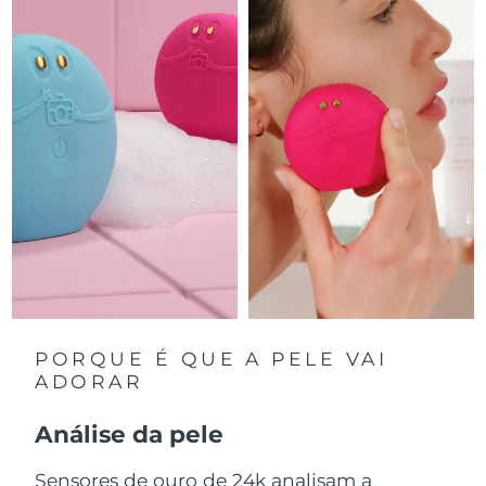
Luxemburgo
Entrega prevista
8/10/26
Macau, RAE da
Entrega prevista
8/12/26
China
Malásia
Entrega prevista
8/13/26
Malta
Entrega prevista
8/10/26
México
Entrega prevista
8/14/26
Mônaco
Entrega prevista
8/11/26
Países Baixos
Entrega prevista
8/10/26
PORQUE É QUE A PELE VAI
ADORAR
Nova Zelândia
Entrega prevista
8/10/26
Análise da pele
Noruega
Entrega prevista
8/10/26
Sensores de ouro de 24k analisam a