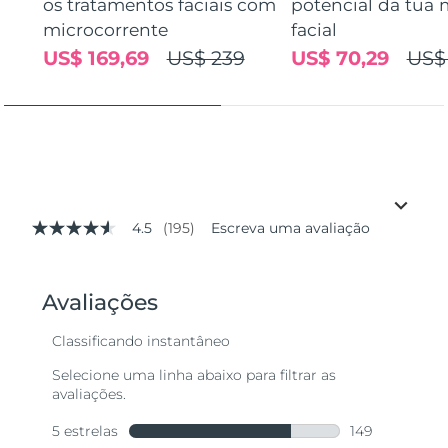
os tratamentos faciais com
potencial da tua 
microcorrente
facial
US$ 169,69
US$ 239
US$ 70,29
US$
4.5
(195)
Escreva uma avaliação
4.5
de
5
estrelas,
valor
médio
de
avaliação.
Read
195
Reviews.
Link
abre
na