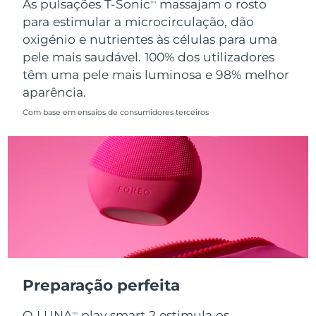
As pulsações T-Sonic
massajam o rosto
TM
para estimular a microcirculação, dão
Singapura
Entrega prevista
8/14/26
oxigénio e nutrientes às células para uma
pele mais saudável. 100% dos utilizadores
Eslováquia
Entrega prevista
8/12/26
têm uma pele mais luminosa e 98% melhor
aparência.
Eslovênia
Entrega prevista
8/12/26
Com base em ensaios de consumidores terceiros
África do Sul
Entrega prevista
8/20/26
Coreia do Sul
Entrega prevista
8/14/26
Espanha
Entrega prevista
8/12/26
Suécia
Entrega prevista
8/12/26
Suíça
Entrega prevista
8/12/26
Preparação perfeita
Taiwan
Entrega prevista
8/17/26
O LUNA
play smart 2 estimula os
TM