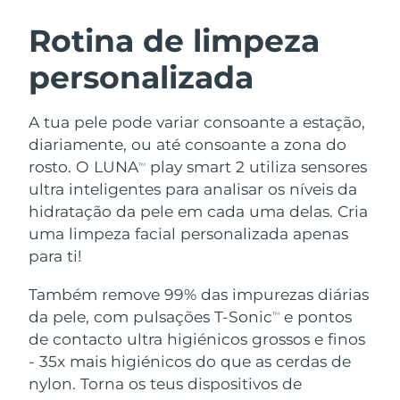
ROTINA DE BELEZA SUECA
Áustria
Entrega prevista
8/12/26
Rotina de limpeza
personalizada
Barein
Entrega prevista
8/13/26
Limpeza facial
Lifting facial
Bélgica
Entrega prevista
8/12/26
A tua pele pode variar consoante a estação,
LUNA™ 4 kit
BEAR™ 2 kit
diariamente, ou até consoante a zona do
Bermudas
Entrega prevista
8/18/26
Anti-aging massage
Microcurrent toning
rosto. O LUNA
play smart 2 utiliza sensores
TM
ultra inteligentes para analisar os níveis da
Bósnia e
Entrega prevista
8/15/26
hidratação da pele em cada uma delas. Cria
Hidratação
Cuidado oral
Herzegovina
LUNA™ 4 Plus
BEAR™ 2 go
uma limpeza facial personalizada apenas
UFO™ 3 kit
issa™ 4
Massage, LED heating
Microcurrent toning on-the-go
para ti!
Brunei
Entrega prevista
8/17/26
TRATAMENTO ANTIENVELHECIMENTO
Deep facial hydration
Hybrid silicone sonic toothbrush
FAQ™
Também remove 99% das impurezas diárias
Bulgária
Entrega prevista
8/12/26
da pele, com pulsações T-Sonic
e pontos
LUNA™ 4 Men
BEAR™ 2 eyes & lips
TM
UFO™ 3 LED
NEW
issa™ 4 plus
de contacto ultra higiénicos grossos e finos
Canadá
For men, anti-aging massage
Microcurrent line smoothing device
Entrega prevista
8/16/26
Near-infrared and red light therapy
- 35x mais higiénicos do que as cerdas de
Smart hybrid silicone sonic toothbrush
device
Chile
nylon. Torna os teus dispositivos de
Entrega prevista
8/16/26
Antienvelhecimento
Tratamentos LED