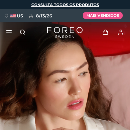
Pular
CONSULTA TODOS OS PRODUTOS
para
o
conteúdo
principal
US
8/13/26
MAIS VENDIDOS
NOVIDADE
Entrar
Idioma
BREAKING NEWS
Perfil de usuário
English
Deutsch
Español
Meus aparelhos
FAQ™ Pure Beauty-Tech Elixir
Français
Italiano
Português
Meus pedidos
Polski
Svenska
Русский
Türkçe
简体中文
繁體中文
Meus endereços
issa™ Teeth Whitening Set
As minhas subscrições