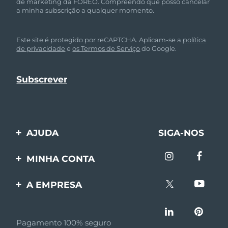
de marketing da FOREO. Compreendo que posso cancelar
a minha subscrição a qualquer momento.
Este site é protegido por reCAPTCHA. Aplicam-se a
política
de privacidade
e
os Termos de Serviço
do Google.
AJUDA
SIGA-NOS
Entre em contato
MINHA CONTA
Encomendas & Envios
Registro de produto
A EMPRESA
Garantia & Devolução
Suporte
Sobre FOREO
Perguntas frequentes
Pagamento 100% seguro
Afiliados