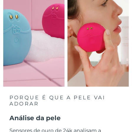
Luxemburgo
Entrega prevista
8/12/26
Macau, RAE da
Entrega prevista
8/14/26
China
Malásia
Entrega prevista
8/15/26
Malta
Entrega prevista
8/12/26
México
Entrega prevista
8/16/26
Mônaco
Entrega prevista
8/13/26
Países Baixos
Entrega prevista
8/12/26
PORQUE É QUE A PELE VAI
ADORAR
Nova Zelândia
Entrega prevista
8/12/26
Análise da pele
Noruega
Entrega prevista
8/12/26
Sensores de ouro de 24k analisam a