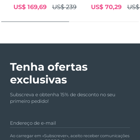
US$ 169,69
US$ 239
US$ 70,29
US$
Tenha ofertas
exclusivas
Subscreva e obtenha 15% de desconto no seu
primeiro pedido!
Endereço de e-mail
Ao carregar em «Subscrever», aceito receber comunicações