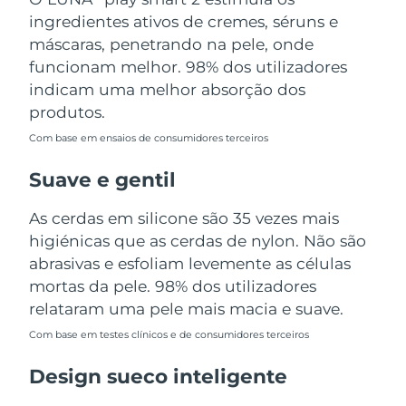
Tailândia
Entrega prevista
8/16/26
ingredientes ativos de cremes, séruns e
máscaras, penetrando na pele, onde
Turquia
Entrega prevista
8/13/26
funcionam melhor. 98% dos utilizadores
indicam uma melhor absorção dos
Emirados Árabes
Entrega prevista
8/13/26
produtos.
Unidos
Com base em ensaios de consumidores terceiros
Reino Unido
Entrega prevista
8/12/26
Suave e gentil
Estados Unidos
Entrega prevista
8/13/26
As cerdas em silicone são 35 vezes mais
higiénicas que as cerdas de nylon. Não são
Uzbequistão
Entrega prevista
8/17/26
abrasivas e esfoliam levemente as células
Vietnã
mortas da pele. 98% dos utilizadores
Entrega prevista
8/18/26
relataram uma pele mais macia e suave.
Com base em testes clínicos e de consumidores terceiros
Design sueco inteligente