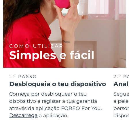
COMO UTILIZAR
Simples e fácil
1.º PASSO
2.º 
Desbloqueia o teu dispositivo
Anal
Começa por desbloquear o teu
Segue 
dispositivo e registar a tua garantia
a pele
através da aplicação FOREO For You.
perso
Descarrega
a aplicação.
dispos