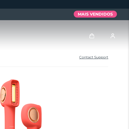
MAIS VENDIDOS
Entrar
Contact Support
Perfil de usuário
Meus aparelhos
Meus pedidos
Meus endereços
As minhas subscrições