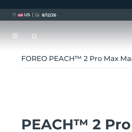
Pular
para
o
conteúdo
US
8/12/26
principal
FOREO PEACH™ 2 Pro Max Manu
NOVIDADE
BREAKING NEWS
FAQ™ Pure Beauty-Tech Elixir
PEACH™ 2 Pro