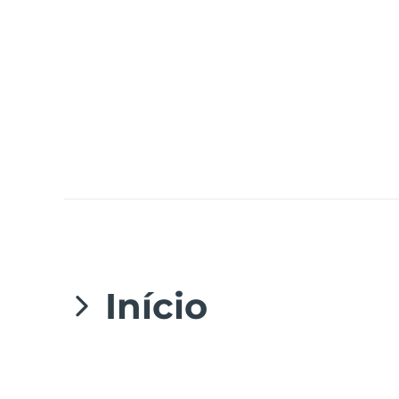
issa™ Teeth Whitening Set
FAQ™ Dual LED Panel
POPULAR
Início
Ofertas especiais
Bestsellers