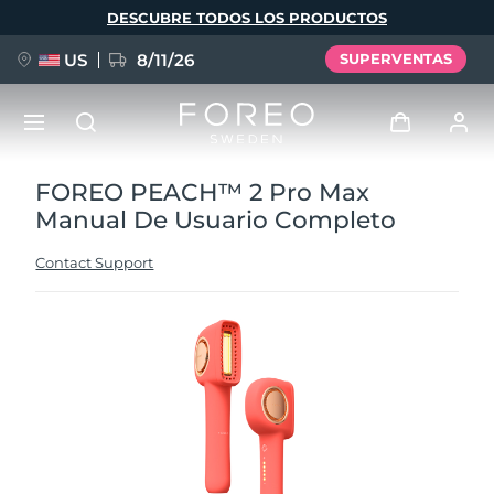
Pasar
DESCUBRE TODOS LOS PRODUCTOS
al
contenido
principal
US
8/11/26
SUPERVENTAS
FOREO PEACH™ 2 Pro Max
NUEVO
Iniciar sesión
Manual De Usuario Completo
Idioma
BREAKING NEWS
Perfil de usuario
Contact Support
English
Deutsch
Español
Mis dispositivos
FAQ™ Pure Beauty-Tech Elixir
Français
Italiano
Português
Mis pedidos
Polski
Svenska
Русский
Türkçe
简体中文
繁體中文
Mis direcciones
issa™ Teeth Whitening Set
Mis suscripciones