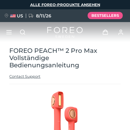
Direkt
ALLE FOREO-PRODUKTE ANSEHEN
zum
Inhalt
US
8/11/26
BESTSELLERS
FOREO PEACH™ 2 Pro Max
NEU
Anmelden
Vollständige
Sprache
Bedienungsanleitung
BREAKING NEWS
Benutzerkonto
Contact Support
English
Deutsch
Español
Meine Geräte
FAQ™ Pure Beauty-Tech Elixir
Français
Italiano
Português
Meine Bestellungen
Polski
Svenska
Русский
Türkçe
简体中文
繁體中文
Meine Adressen
issa™ Teeth Whitening Set
Meine Abonnements