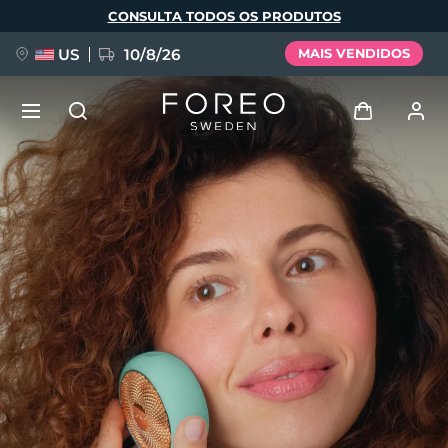
Pular
CONSULTA TODOS OS PRODUTOS
para
o
conteúdo
principal
US
10/8/26
MAIS VENDIDOS
NOVIDADE
Entrar
Idioma
BREAKING NEWS
Perfil de usuário
English
Deutsch
Español
Meus aparelhos
FAQ™ Pure Beauty-Tech Elixir
Français
Italiano
Português
Meus pedidos
Polski
Svenska
Русский
Türkçe
简体中文
繁體中文
Meus endereços
issa™ Teeth Whitening Set
As minhas subscrições