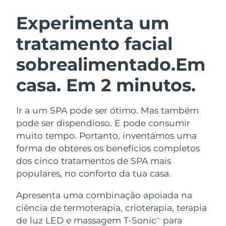
ROTINA DE BELEZA SUECA
Áustria
Entrega prevista
08/08/2026
Experimenta um
tratamento facial
Barein
Entrega prevista
09/08/2026
sobrealimentado.
Em
Limpeza facial
Lifting facial
Bélgica
Entrega prevista
08/08/2026
LUNA™ 4 kit
BEAR™ 2 kit
casa. Em 2 minutos.
Bermudas
Entrega prevista
14/08/2026
Anti-aging massage
Microcurrent toning
Ir a um SPA pode ser ótimo. Mas também
Bósnia e
Entrega prevista
11/08/2026
Hidratação
Cuidado oral
Herzegovina
pode ser dispendioso. E pode consumir
LUNA™ 4 Plus
BEAR™ 2 go
muito tempo. Portanto, inventámos uma
UFO™ 3 kit
issa™ 4
Massage, LED heating
Microcurrent toning on-the-go
Brunei
Entrega prevista
13/08/2026
forma de obteres os benefícios completos
TRATAMENTO ANTIENVELHECIMENTO
Deep facial hydration
Hybrid silicone sonic toothbrush
dos cinco tratamentos de SPA mais
FAQ™
Bulgária
Entrega prevista
08/08/2026
populares, no conforto da tua casa.
LUNA™ 4 Men
BEAR™ 2 eyes & lips
UFO™ 3 LED
NEW
issa™ 4 plus
Canadá
For men, anti-aging massage
Microcurrent line smoothing device
Entrega prevista
12/08/2026
Apresenta uma combinação apoiada na
Near-infrared and red light therapy
Smart hybrid silicone sonic toothbrush
ciência de termoterapia, crioterapia, terapia
device
Chile
Entrega prevista
12/08/2026
de luz LED e massagem T-Sonic
para
Antienvelhecimento
Tratamentos LED
TM