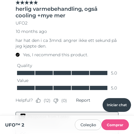
Iniciar chat
UFO™ 2
Coleção
Comprar