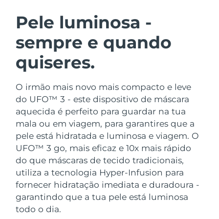
ROTINA DE BELEZA SUECA
Áustria
Entrega prevista
8/10/26
Pele luminosa -
sempre e quando
Barein
Entrega prevista
8/11/26
quiseres.
Limpeza facial
Lifting facial
Bélgica
Entrega prevista
8/10/26
LUNA™ 4 kit
BEAR™ 2 kit
Bermudas
Entrega prevista
8/16/26
O irmão mais novo mais compacto e leve
Anti-aging massage
Microcurrent toning
do UFO™ 3 - este dispositivo de máscara
Bósnia e
aquecida é perfeito para guardar na tua
Entrega prevista
8/13/26
Hidratação
Cuidado oral
Herzegovina
mala ou em viagem, para garantires que a
LUNA™ 4 Plus
BEAR™ 2 go
UFO™ 3 kit
issa™ 4
pele está hidratada e luminosa e viagem.
O
Massage, LED heating
Microcurrent toning on-the-go
Brunei
Entrega prevista
8/15/26
TRATAMENTO ANTIENVELHECIMENTO
UFO™ 3 go, mais eficaz e 10x mais rápido
Deep facial hydration
Hybrid silicone sonic toothbrush
FAQ™
do que máscaras de tecido tradicionais,
Bulgária
Entrega prevista
8/10/26
utiliza a tecnologia Hyper-Infusion para
LUNA™ 4 Men
BEAR™ 2 eyes & lips
UFO™ 3 LED
NEW
issa™ 4 plus
fornecer hidratação imediata e duradoura -
Canadá
For men, anti-aging massage
Microcurrent line smoothing device
Entrega prevista
8/14/26
Near-infrared and red light therapy
garantindo que a tua pele está luminosa
Smart hybrid silicone sonic toothbrush
device
todo o dia.
Chile
Entrega prevista
8/14/26
Antienvelhecimento
Tratamentos LED