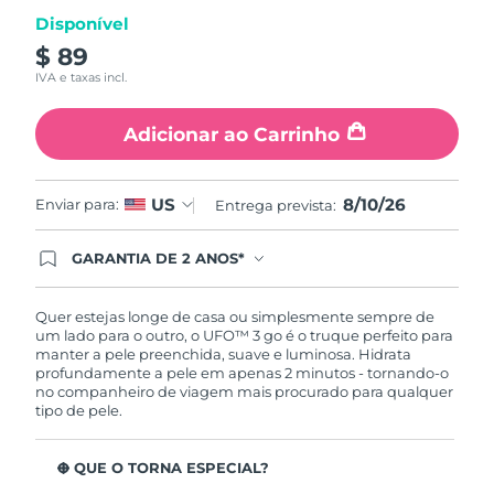
página.
Tailândia
Entrega prevista
8/14/26
Disponível
$ 89
Turquia
Entrega prevista
8/11/26
IVA e taxas incl.
Emirados Árabes
Entrega prevista
8/11/26
Adicionar ao Carrinho
Unidos
Reino Unido
Entrega prevista
8/10/26
8/10/26
US
Enviar para:
Entrega prevista:
Estados Unidos
Entrega prevista
8/11/26
GARANTIA DE 2 ANOS*
Ao efetuar seu pedido hoje, você tem direito a
Uzbequistão
Entrega prevista
8/15/26
cobertura completa da Garantia FOREO. Isso
significa que se você tiver qualquer problema até
Quer estejas longe de casa ou simplesmente sempre de
2 anos após a compra, a FOREO substituirá seu
um lado para o outro, o UFO™ 3 go é o truque perfeito para
Vietnã
Entrega prevista
8/16/26
produto gratuitamente.*exceto pelo Luna FOFO
manter a pele preenchida, suave e luminosa. Hidrata
e Luna Play plus cuja garantia é de 90 dias.
profundamente a pele em apenas 2 minutos - tornando-o
no companheiro de viagem mais procurado para qualquer
tipo de pele.
O QUE O TORNA ESPECIAL?