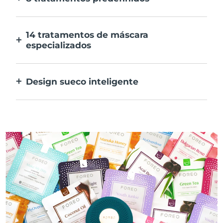
Ao carregar apenas num botão. Ajusta as
tuas preferências na aplicação.
14 tratamentos de máscara
especializados
A combinação perfeita das tecnologias para
preconizar os ingredientes na tua máscara.
Design sueco inteligente
100% à prova de água e ultra higiénico. Até
40 minutos de utilização por carregamento
USB.