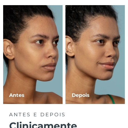
Luxemburgo
Entrega prevista
8/10/26
Macau, RAE da
Entrega prevista
8/12/26
China
Malásia
Entrega prevista
8/13/26
Malta
Entrega prevista
8/10/26
México
Entrega prevista
8/14/26
Mônaco
Entrega prevista
8/11/26
Países Baixos
Entrega prevista
8/10/26
Antes
Depois
Nova Zelândia
Entrega prevista
8/10/26
ANTES E DEPOIS
Noruega
Entrega prevista
8/10/26
Clinicamente