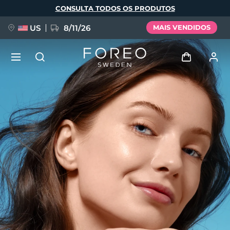
Pular
CONSULTA TODOS OS PRODUTOS
para
o
conteúdo
principal
US
8/11/26
MAIS VENDIDOS
NOVIDADE
Entrar
Idioma
BREAKING NEWS
Perfil de usuário
English
Deutsch
Español
Meus aparelhos
FAQ™ Pure Beauty-Tech Elixir
Français
Italiano
Português
Meus pedidos
Polski
Svenska
Русский
Türkçe
简体中文
繁體中文
Meus endereços
issa™ Teeth Whitening Set
As minhas subscrições