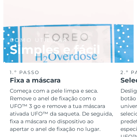
COMO UTILIZAR
Simples e fácil
1.º PASSO
2.º 
Fixa a máscara
Sele
Começa com a pele limpa e seca.
Desli
Remove o anel de fixação com o
botão 
UFO™ 3 go e remove a tua máscara
univer
ativada UFO™ da saqueta. De seguida,
selec
fixa a máscara no dispositivo ao
prede
apertar o anel de fixação no lugar.
especi
UFO™ 