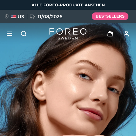
Direkt
ALLE FOREO-PRODUKTE ANSEHEN
zum
Inhalt
US
11/08/2026
BESTSELLERS
NEU
Anmelden
Sprache
BREAKING NEWS
Benutzerkonto
English
Deutsch
Español
Meine Geräte
FAQ™ Pure Beauty-Tech Elixir
Français
Italiano
Português
Meine Bestellungen
Polski
Svenska
Русский
Türkçe
简体中文
繁體中文
Meine Adressen
issa™ Teeth Whitening Set
Meine Abonnements