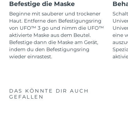
Befestige die Maske
Beha
Beginne mit sauberer und trockener
Schal
Haut. Entferne den Befestigungsring
Univer
von UFO™ 3 go und nimm die UFO™
Univer
aktivierte Maske aus dem Beutel.
eine 
Befestige dann die Maske am Gerät,
auszu
indem du den Befestigungsring
Spezi
wieder einrastest.
aktivi
DAS KÖNNTE DIR AUCH
GEFALLEN