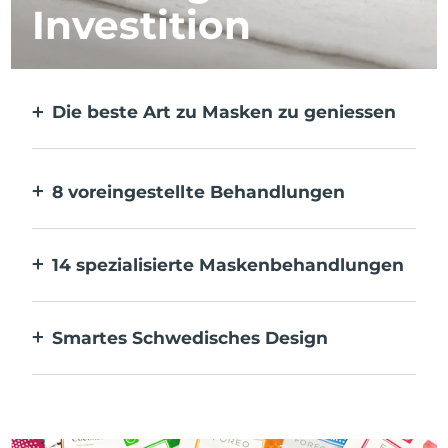
Investition
Die beste Art zu Masken zu geniessen
Effektiver als eine Tuchmaske. Und 10x
schneller.
8 voreingestellte Behandlungen
Auf Knopfdruck. Pass sie über die App an
deine Vorlieben an.
14 spezialisierte Maskenbehandlungen
Die perfekte Kombination von
Technologien zur Ergänzung der
Smartes Schwedisches Design
Inhaltsstoffe deiner Maske.
100 % wasserdicht und ultrahygienisch. Bis
zu 40 Minuten Nutzung pro USB-
Aufladung.