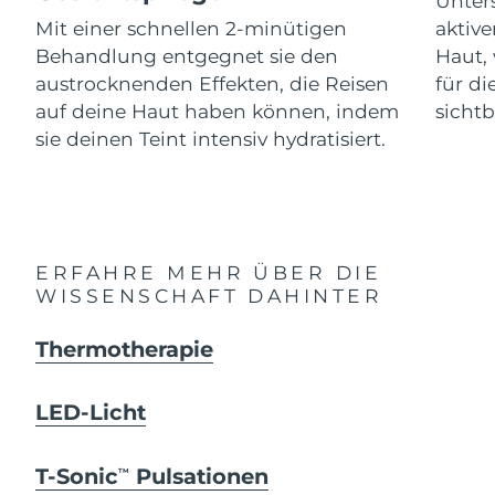
Unters
Advanced pore care essentials
For healthy hair
18% PAP
Mit einer schnellen 2-minütigen
aktive
Kosmetik
Männer
Isle of Man
Erwartete Lieferung
8/12/26
Behandlung entgegnet sie den
Haut, 
austrocknenden Effekten, die Reisen
für d
Israel
Erwartete Lieferung
8/14/26
auf deine Haut haben können, indem
sichtb
sie deinen Teint intensiv hydratisiert.
Italien
Erwartete Lieferung
8/10/26
Kaufe alles
Japan
Erwartete Lieferung
8/13/26
Jersey
Erwartete Lieferung
8/15/26
FOREO APP
ERFAHRE MEHR ÜBER DIE
WISSENSCHAFT DAHINTER
Kasachstan
Erwartete Lieferung
8/12/26
ÜBER
Thermotherapie
Kuwait
Erwartete Lieferung
8/10/26
Lettland
Erwartete Lieferung
8/10/26
LED-Licht
Libanon
Erwartete Lieferung
8/11/26
T-Sonic
Pulsationen
TM