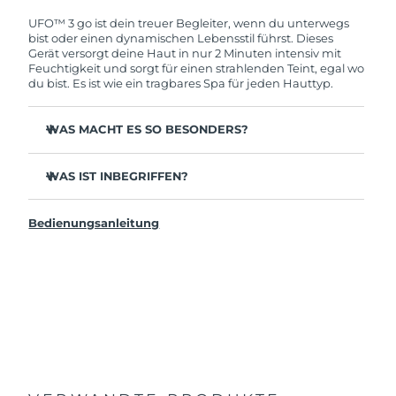
deine FOREO-Garantie. Das bedeutet: Falls du
innerhalb eines Jahres ab Kaufdatum Anlass zur
UFO™ 3 go ist dein treuer Begleiter, wenn du unterwegs
Beanstandung deines FOREO-Produktes haben
bist oder einen dynamischen Lebensstil führst. Dieses
solltest, bekommst du dieses Produkt von
Gerät versorgt deine Haut in nur 2 Minuten intensiv mit
FOREO gratis ersetzt.
Feuchtigkeit und sorgt für einen strahlenden Teint, egal wo
du bist. Es ist wie ein tragbares Spa für jeden Hauttyp.
WAS MACHT ES SO BESONDERS?
Kompaktes und leichtes Design - einfach zu
transportieren, für strahlende Haut unterwegs.
WAS IST INBEGRIFFEN?
Effektiver und 10x schneller als herkömmliche
UFO™ 3 go
Gesichtsmasken.
Bedienungsanleitung
USB-Ladekabel
Spendet sofortige und anhaltende Feuchtigkeit.
Allgemeines Handbuch
Bietet eine verjüngende Maskenbehandlung, Wärme,
LED-Therapie und Massage.
2 Jahre Garantie (Spanien, Portugal, Schweden: 3 Jahre
Garantie)
Unterstützt die tiefgehende Aufnahme aktiver
Inhaltsstoffe, wo sie ihre beste Wirkung entfalten.
Nutze es mit den UFO™ aktivierten Masken oder
FOREO Tuchmasken, um Behandlungen per App zu
genießen.