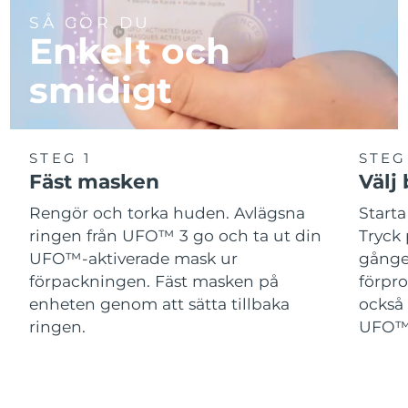
SÅ GÖR DU
Enkelt och
smidigt
STEG 1
STEG
Fäst masken
Välj
Rengör och torka huden. Avlägsna
Start
ringen från UFO™ 3 go och ta ut din
Tryck 
UFO™-aktiverade mask ur
gånger
förpackningen. Fäst masken på
förpr
enheten genom att sätta tillbaka
också 
ringen.
UFO™-