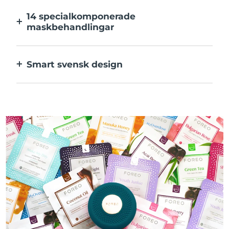
kan justeras i appen.
14 specialkomponerade
maskbehandlingar
Den perfekta kombinationen av teknologier
för ingredienserna i din mask.
Smart svensk design
100% vattentät och ultrahygienisk. Upp till
40 minuters användning per USB-
laddning.