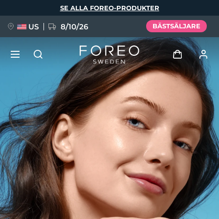
Hoppa
SE ALLA FOREO-PRODUKTER
till
huvudinnehåll
US
8/10/26
BÄSTSÄLJARE
NYHET
Logga in
Språk
BREAKING NEWS
Användarprofil
English
Deutsch
Español
Mina enheter
FAQ™ Pure Beauty-Tech Elixir
Français
Italiano
Português
Mina beställningar
Polski
Svenska
Русский
Türkçe
简体中文
繁體中文
Mina adresser
issa™ Teeth Whitening Set
Mina prenumerationer