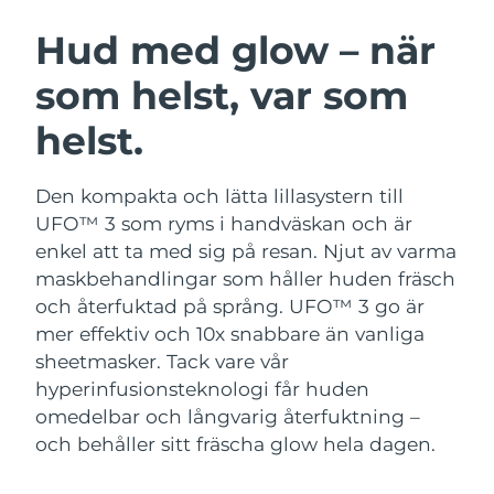
SVENSK SKÖNHETSRUTIN
Österrike
Förväntad leverans
8/9/26
Hud med glow – när
som helst, var som
Bahrain
Förväntad leverans
8/10/26
helst.
Ansiktsrengöring
Ansiktslyft
Belgien
Förväntad leverans
8/9/26
LUNA™ 4-paket
BEAR™ 2-paket
Bermuda
Förväntad leverans
8/15/26
Den kompakta och lätta lillasystern till
Anti-aging massage
Microcurrent toning
UFO™ 3 som ryms i handväskan och är
Bosnien och
enkel att ta med sig på resan. Njut av varma
Förväntad leverans
8/12/26
Återfuktning
Munvård
Hercegovina
maskbehandlingar som håller huden fräsch
LUNA™ 4 Plus
BEAR™ 2 go
UFO™ 3-paket
issa™ 4
och återfuktad på språng.
UFO™ 3 go är
Massage, LED heating
Microcurrent toning on-the-go
Brunei
Förväntad leverans
8/14/26
FAQ™ ANTI-AGING-BEHANDLING
mer effektiv och 10x snabbare än vanliga
Deep facial hydration
Hybrid silicone sonic toothbrush
sheetmasker. Tack vare vår
Bulgarien
Förväntad leverans
8/9/26
NEW
hyperinfusionsteknologi får huden
LUNA™ 4 Men
BEAR™ 2 eyes & lips
UFO™ 3 LED
issa™ 4 plus
omedelbar och långvarig återfuktning –
Kanada
For men, anti-aging massage
Microcurrent line smoothing device
Förväntad leverans
8/13/26
Near-infrared and red light therapy
och behåller sitt fräscha glow hela dagen.
Smart hybrid silicone sonic toothbrush
device
Anti-aging
LED-behandlingar
Chile
Förväntad leverans
8/13/26