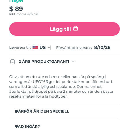
I lager
Turkiet
Förväntad leverans
8/10/26
$ 89
Inkl. moms och tull
Förenade
Förväntad leverans
8/10/26
Arabemiraten
Lägg till
Storbritannien
Förväntad leverans
8/9/26
8/10/26
US
Leverera till:
Förväntad leverans:
USA
Förväntad leverans
8/10/26
2 ÅRS PRODUKTGARANTI
Uzbekistan
Förväntad leverans
8/14/26
Produkten levereras med FOREOs heltäckande
garanti. Det betyder att vi byter ut produkten
utan extra kostnad om du får problem med den
Oavsett om du ute och reser eller bara är på språng i
Vietnam
Förväntad leverans
8/15/26
inom två år efter inköpsdatum.
vardagen är UFO™ 3 go det perfekta knepet för en hud
som alltid är slät, fyllig och strålande. Denna enhet
återfuktar på djupet på bara 2 minuter och är den bästa
resekamraten för alla hudtyper.
DÄRFÖR ÄR DEN SPECIELL
Kompakt och lätt design – enkel att ha med sig, för
strålande hy på språng.
VAD INGÅR?