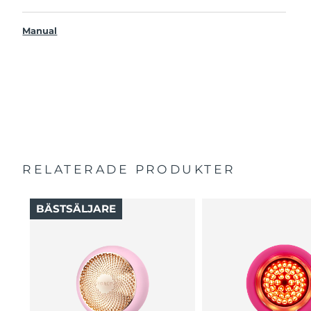
Mer effektiv och 10x snabbare än vanliga sheetmasker.
UFO™ 3 go
Ger omedelbar och långvarig återfuktning.
Manual
USB-laddkabel
Erbjuder både föryngrande maskbehandling, värme,
Bruksanvisning
LED-terapi och massage.
2 års garanti (Spanien, Portugal, Sverige: 3 års garanti)
Hjälper de aktiva ingredienserna att tränga djupare ner
i huden där de har störst verkan.
Måste användas med UFO™-aktiverade masker eller
FOREOs sheetmasker. Specialbehandlingar i appen.
RELATERADE PRODUKTER
BÄSTSÄLJARE