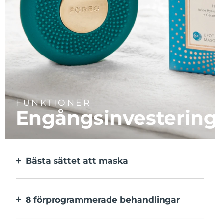
FUNKTIONER
Engångsinvestering
Bästa sättet att maska
Effektivare än en sheetmask. Och 10x
snabbare.
8 förprogrammerade behandlingar
Med ett enkelt knapptryck. Inställningarna