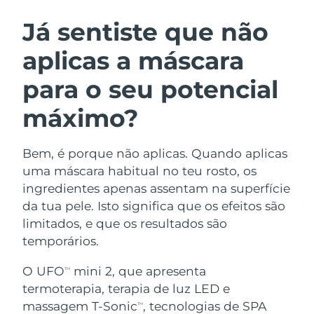
ROTINA DE BELEZA SUECA
Áustria
Entrega prevista
08.08.2026
Já sentiste que não
aplicas a máscara
Barein
Entrega prevista
09.08.2026
para o seu potencial
Limpeza facial
Lifting facial
Bélgica
Entrega prevista
08.08.2026
LUNA™ 4 kit
BEAR™ 2 kit
máximo?
Bermudas
Entrega prevista
14.08.2026
Anti-aging massage
Microcurrent toning
Bem, é porque não aplicas. Quando aplicas
Bósnia e
Entrega prevista
11.08.2026
Hidratação
Cuidado oral
Herzegovina
uma máscara habitual no teu rosto, os
LUNA™ 4 Plus
BEAR™ 2 go
ingredientes apenas assentam na superfície
UFO™ 3 kit
issa™ 4
Massage, LED heating
Microcurrent toning on-the-go
Brunei
Entrega prevista
13.08.2026
da tua pele. Isto significa que os efeitos são
TRATAMENTO ANTIENVELHECIMENTO
Deep facial hydration
Hybrid silicone sonic toothbrush
limitados, e que os resultados são
FAQ™
Bulgária
Entrega prevista
08.08.2026
temporários.
LUNA™ 4 Men
BEAR™ 2 eyes & lips
UFO™ 3 LED
NEW
issa™ 4 plus
Canadá
For men, anti-aging massage
Microcurrent line smoothing device
Entrega prevista
12.08.2026
O UFO
mini 2, que apresenta
TM
Near-infrared and red light therapy
Smart hybrid silicone sonic toothbrush
termoterapia, terapia de luz LED e
device
Chile
Entrega prevista
12.08.2026
massagem T-Sonic
, tecnologias de SPA
Antienvelhecimento
Tratamentos LED
TM