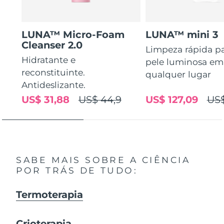
LUNA™ Micro-Foam
LUNA™ mini 3
Cleanser 2.0
Limpeza rápida p
Hidratante e
pele luminosa em
reconstituinte.
qualquer lugar
Antideslizante.
US$ 31,88
US$ 44,9
US$ 127,09
US$
SABE MAIS SOBRE A CIÊNCIA
POR TRÁS DE TUDO:
Termoterapia
Crioterapia