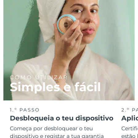
COMO UTILIZAR
Simples e fácil
1.º PASSO
2.º 
Desbloqueia o teu dispositivo
Apli
Começa por desbloquear o teu
Certif
dispositivo e registar a tua garantia
estão 