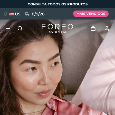
Pular
CONSULTA TODOS OS PRODUTOS
para
o
conteúdo
principal
US
8/9/26
MAIS VENDIDOS
NOVIDADE
Entrar
Idioma
BREAKING NEWS
Perfil de usuário
English
Deutsch
Español
Meus aparelhos
FAQ™ Pure Beauty-Tech Elixir
Français
Italiano
Português
Meus pedidos
Polski
Svenska
Русский
Türkçe
简体中文
繁體中文
Meus endereços
issa™ Teeth Whitening Set
As minhas subscrições