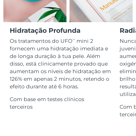
Serum
issa™ Teeth Whitening Gel
Advanced pore care essentials
For healthy hair
18% PAP
Israel
Entrega prevista
12.08.2026
Cosméticos
Homens
Itália
Entrega prevista
08.08.2026
Hidratação Profunda
Radi
Os tratamentos do UFO
mini 2
Nunca 
TM
Japão
Entrega prevista
11.08.2026
fornecem uma hidratação imediata e
juven
Comprar todos
de longa duração à tua pele. Além
aumen
Jersey
Entrega prevista
13.08.2026
disso, está clinicamente provado que
oxigén
Cazaquistão
aumentam os níveis de hidratação em
elimin
Entrega prevista
10.08.2026
FOREO APP
126% em apenas 2 minutos, retendo o
brilho
Kuwait
Entrega prevista
08.08.2026
efeito durante até 6 horas.
result
SOBRE
utiliz
Com base em testes clínicos
Letônia
Entrega prevista
08.08.2026
terceiros
Com b
Líbano
Entrega prevista
09.08.2026
tercei
Lituânia
Entrega prevista
08.08.2026