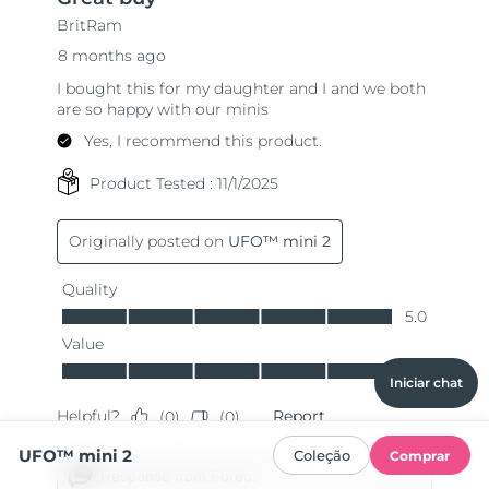
Iniciar chat
UFO™ mini 2
Coleção
Comprar