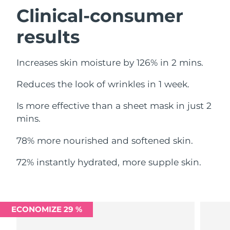
Omã
Entrega prevista
11.08.2026
Clinical-consumer
results
Filipinas
Entrega prevista
11.08.2026
Polônia
Entrega prevista
09.08.2026
Increases skin moisture by 126% in 2 mins.
Portugal
Entrega prevista
08.08.2026
Reduces the look of wrinkles in 1 week.
Porto Rico
Entrega prevista
10.08.2026
Is more effective than a sheet mask in just 2
mins.
Catar
Entrega prevista
09.08.2026
78% more nourished and softened skin.
Reunião
Entrega prevista
13.08.2026
72% instantly hydrated, more supple skin.
Romênia
Entrega prevista
08.08.2026
Rússia
Entrega prevista
16.08.2026
ECONOMIZE 29 %
Arábia Saudita
Entrega prevista
09.08.2026