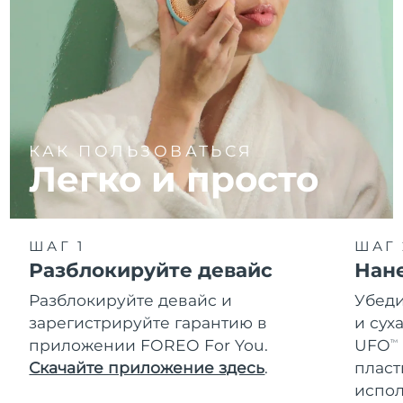
КАК ПОЛЬЗОВАТЬСЯ
Легко и просто
ШАГ 1
ШАГ 
Разблокируйте девайс
Нан
Разблокируйте девайс и
Убеди
зарегистрируйте гарантию в
и сух
приложении FOREO For You.
UFO
TM
Скачайте приложение здесь
.
пласт
испол