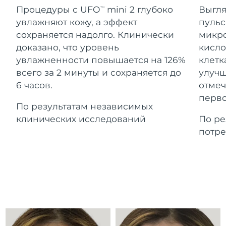
Advanced pore care essentials
For healthy hair
Ожидаемая дата доставки
Процедуры с UFO
mini 2 глубоко
Выгля
18% PAP
TM
Гибралтар
Косметика
Для мужчин
8/13/26
увлажняют кожу, а эффект
пульс
сохраняется надолго. Клинически
микро
Ожидаемая дата доставки
Греция
8/9/26
доказано, что уровень
кисло
увлажненности повышается на 126%
клетк
Ожидаемая дата доставки
Гонконг (САР)
всего за 2 минуты и сохраняется до
улучш
8/10/26
Купить
6 часов.
отмеч
перво
Ожидаемая дата доставки
Венгрия
По результатам независимых
8/9/26
клинических исследований
По ре
FOREO APP
Ожидаемая дата доставки
потре
Исландия
8/10/26
ПОДРОБНЕЕ
Ожидаемая дата доставки
Индонезия
8/7/26
Ожидаемая дата доставки
Ирландия
8/9/26
Ожидаемая дата доставки
о-в Мэн