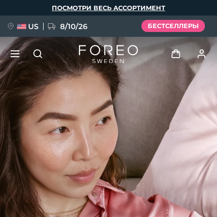
Перейти
ПОСМОТРИ ВЕСЬ АССОРТИМЕНТ
к
основному
содержанию
US
8/10/26
БЕСТСЕЛЛЕРЫ
НОВИНКА
Войти
Язык
BREAKING NEWS
Профиль пользователя
English
Deutsch
Español
Мои приборы
FAQ™ Pure Beauty-Tech Elixir
Français
Italiano
Português
Мои заказы
Polski
Svenska
Русский
Türkçe
简体中文
繁體中文
Мои адреса
issa™ Teeth Whitening Set
Мои подписки