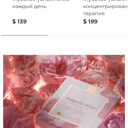
каждый день
концентрирован
Ожидаемая дата доставки
Таиланд
терапия
8/13/26
$ 139
$ 199
Ожидаемая дата доставки
Турция
8/10/26
Ожидаемая дата доставки
ОАЭ
8/10/26
Ожидаемая дата доставки
Великобритания
8/9/26
Соединенные
Ожидаемая дата доставки
Штаты
8/10/26
Ожидаемая дата доставки
Узбекистан
8/14/26
Ожидаемая дата доставки
Вьетнам
8/15/26