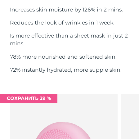
Ожидаемая дата доставки
Ливан
Increases skin moisture by 126% in 2 mins.
8/10/26
Reduces the look of wrinkles in 1 week.
Ожидаемая дата доставки
Литва
8/9/26
Is more effective than a sheet mask in just 2
Ожидаемая дата доставки
mins.
Люксембург
8/9/26
78% more nourished and softened skin.
Ожидаемая дата доставки
Макао (САР)
8/11/26
72% instantly hydrated, more supple skin.
Ожидаемая дата доставки
Малайзия
8/12/26
СОХРАНИТЬ 29 %
Ожидаемая дата доставки
Мальта
8/9/26
Ожидаемая дата доставки
Мексика
8/13/26
Ожидаемая дата доставки
Монако