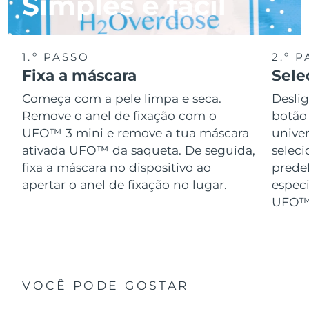
Simples e fácil
1.º PASSO
2.º 
Fixa a máscara
Sele
Começa com a pele limpa e seca.
Desli
Remove o anel de fixação com o
botão 
UFO™ 3 mini e remove a tua máscara
univer
ativada UFO™ da saqueta. De seguida,
selec
fixa a máscara no dispositivo ao
prede
apertar o anel de fixação no lugar.
especi
UFO™ 
VOCÊ PODE GOSTAR