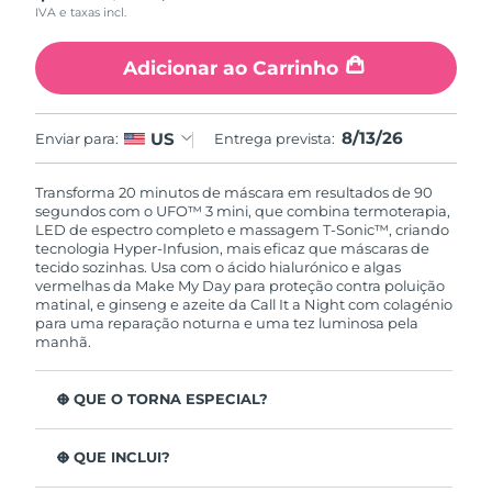
IVA e taxas incl.
Singapura
Entrega prevista
8/14/26
Adicionar ao Carrinho
Eslováquia
Entrega prevista
8/12/26
8/13/26
US
Enviar para:
Entrega prevista:
Eslovênia
Entrega prevista
8/12/26
Transforma 20 minutos de máscara em resultados de 90
África do Sul
Entrega prevista
8/20/26
segundos com o UFO™ 3 mini, que combina termoterapia,
LED de espectro completo e massagem T-Sonic™, criando
Coreia do Sul
Entrega prevista
8/14/26
tecnologia Hyper-Infusion, mais eficaz que máscaras de
tecido sozinhas. Usa com o ácido hialurónico e algas
vermelhas da Make My Day para proteção contra poluição
Espanha
Entrega prevista
8/12/26
matinal, e ginseng e azeite da Call It a Night com colagénio
para uma reparação noturna e uma tez luminosa pela
manhã.
Suécia
Entrega prevista
8/12/26
O QUE O TORNA ESPECIAL?
Suíça
Entrega prevista
8/12/26
Clinicamente comprovado para hidratar mais a pele em
Taiwan
Entrega prevista
8/17/26
126% em 2 minutos e reduzir rugas em 1 semana.
O QUE INCLUI?
LED de espectro completo com 8 cores, aumenta o