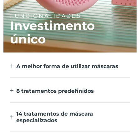
FUNCIONALIDADES
Investimento
único
A melhor forma de utilizar máscaras
Mais eficaz do que uma máscara de tecido.
E 10x mais rápida.
8 tratamentos predefinidos
Ao carregar apenas num botão. Ajusta as
tuas preferências na aplicação.
14 tratamentos de máscara
especializados
A combinação perfeita das tecnologias para
preconizar os ingredientes na tua máscara.