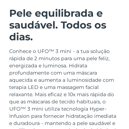
ROTINA DE BELEZA SUECA
Áustria
Entrega prevista
8/12/26
Pele equilibrada e
saudável. Todos os
Barein
Entrega prevista
8/13/26
dias.
Limpeza facial
Lifting facial
Bélgica
Entrega prevista
8/12/26
LUNA™ 4 kit
BEAR™ 2 kit
Bermudas
Entrega prevista
8/18/26
Conhece o UFO™ 3 mini - a tua solução
Anti-aging massage
Microcurrent toning
rápida de 2 minutos para uma pele feliz,
Bósnia e
energizada e luminosa. Hidrata
Entrega prevista
8/15/26
Hidratação
Cuidado oral
Herzegovina
profundamente com uma máscara
LUNA™ 4 Plus
BEAR™ 2 go
UFO™ 3 kit
issa™ 4
aquecida e aumenta a luminosidade com
Massage, LED heating
Microcurrent toning on-the-go
Brunei
Entrega prevista
8/17/26
TRATAMENTO ANTIENVELHECIMENTO
terapia LED e uma massagem facial
Deep facial hydration
Hybrid silicone sonic toothbrush
FAQ™
relaxante.
Mais eficaz e 10x mais rápida do
Bulgária
Entrega prevista
8/12/26
que as máscaras de tecido habituais, o
LUNA™ 4 Men
BEAR™ 2 eyes & lips
UFO™ 3 LED
NEW
issa™ 4 plus
UFO™ 3 mini utiliza tecnologia Hyper-
Canadá
For men, anti-aging massage
Microcurrent line smoothing device
Entrega prevista
8/16/26
Near-infrared and red light therapy
Infusion para fornecer hidratação imediata
Smart hybrid silicone sonic toothbrush
device
e duradoura - mantendo a pele saudável e
Chile
Entrega prevista
8/16/26
Antienvelhecimento
Tratamentos LED