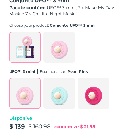
Conjunto UFO™ 3 mini
Omã
Entrega prevista
8/15/26
Pacote contém:
UFO™ 3 mini, 7 x Make My Day
Mask e 7 x Call It a Night Mask
Filipinas
Entrega prevista
8/15/26
Choose your product:
Conjunto UFO™ 3 mini
Polônia
Entrega prevista
8/13/26
Portugal
Entrega prevista
8/12/26
Porto Rico
Entrega prevista
8/14/26
UFO™ 3 mini
Escolher a cor:
Pearl Pink
Catar
Entrega prevista
8/13/26
Reunião
Entrega prevista
8/17/26
Romênia
Entrega prevista
8/12/26
Rússia
Entrega prevista
8/20/26
Disponível
$ 139
$ 160,98
Arábia Saudita
Entrega prevista
8/13/26
economize
$ 21,98