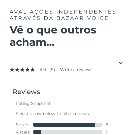
AVALIAÇÕES INDEPENDENTES
ATRAVÉS DA BAZAAR VOICE
Vê o que outros
acham...
4.9
(9)
Write a review
4.9
out
of
5
stars,
average
rating
value.
Read
9
Reviews.
Same
page
link.