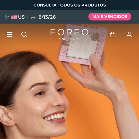
Pular
CONSULTA TODOS OS PRODUTOS
para
o
conteúdo
principal
US
8/13/26
MAIS VENDIDOS
NOVIDADE
Entrar
Idioma
BREAKING NEWS
Perfil de usuário
English
Deutsch
Español
Meus aparelhos
FAQ™ Pure Beauty-Tech Elixir
Français
Italiano
Português
Meus pedidos
Polski
Svenska
Русский
Türkçe
简体中文
繁體中文
Meus endereços
issa™ Teeth Whitening Set
As minhas subscrições