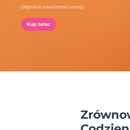
Głębokie nawilżenie twarzy
issa™ Teeth Whitening Set
Kup teraz
FAQ™ Dual LED Panel
POPULARNY
Specjalne oferty
Bestsellery
Zrównow
Codzien