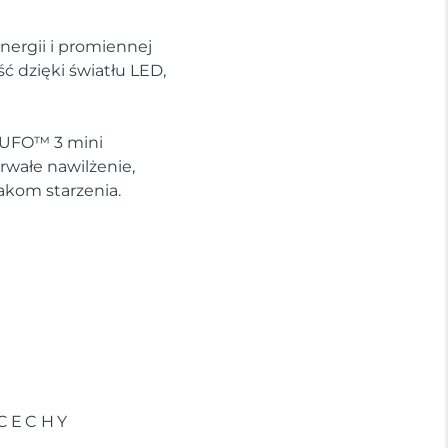
nergii i promiennej
 dzięki światłu LED,
e UFO™ 3 mini
rwałe nawilżenie,
akom starzenia.
CECHY