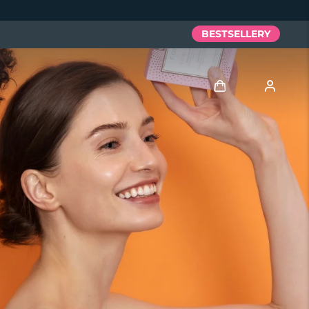
BESTSELLERY
Zaloguj
Profil użytkownika
Moje urządzenia
Moje zamówienia
Moje adresy
Moje subskrypcje