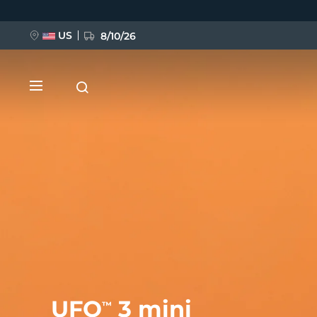
Przejdź
do
treści
US
8/10/26
NOWOŚĆ
BREAKING NEWS
FAQ™ Pure Beauty-Tech Elixir
UFO
3 mini
™