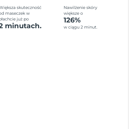
Większa skuteczność
Nawilżenie skóry
od maseczek w
większe o
126%
płachcie już po
2 minutach.
w ciągu 2 minut.