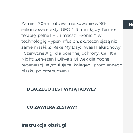
Zamień 20-minutowe maskowanie w 90-
N
sekundowe efekty. UFO™ 3 mini łączy Termo-
terapię, pełne LED i masaż T-Sonic™ w
technologię Hyper-Infusion, skuteczniejszą niż
same maski. Z Make My Day: Kwas Hialuronowy
i Czerwone Algi dla porannej ochrony. Call It a
Night: Żeń-szeń i Oliwa z Oliwek dla nocnej
regeneracji stymulującej kolagen i promiennego
blasku po przebudzeniu.
DLACZEGO JEST WYJĄTKOWE?
Klinicznie udowodnione: zwiększa nawilżenie
o 126 % w 2 minuty i redukuje zmarszczki w
CO ZAWIERA ZESTAW?
tydzień.
UFO™ 3 mini
LED pełnego spektrum z 8 kolorami w tym
Instrukcja obsługi
czerwonym zwiększa kolagen dla jędrniejszej
7 x Make My Day Mask and 7 x Call It a Night