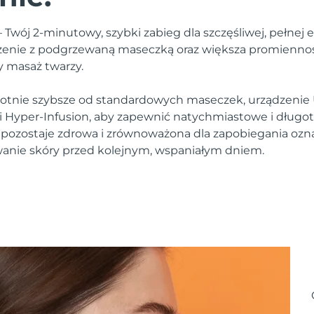
Twój 2-minutowy, szybki zabieg dla szczęśliwej, pełnej e
lżenie z podgrzewaną maseczką oraz większa promienność
y masaż twarzy.
krotnie szybsze od standardowych maseczek, urządzeni
ii Hyper-Infusion, aby zapewnić natychmiastowe i długot
 pozostaje zdrowa i zrównoważona dla zapobiegania ozn
anie skóry przed kolejnym, wspaniałym dniem.