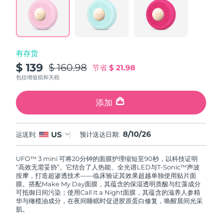
波兰
预计送达日期
8/10/26
葡萄牙
预计送达日期
8/9/26
有存货
$ 139
$ 160.98
节省
$ 21.98
波多黎各
预计送达日期
8/11/26
包括增值税和关税
卡塔尔
预计送达日期
8/10/26
添加
留尼汪
预计送达日期
8/14/26
8/10/26
US
运送到:
预计送达日期:
罗马尼亚
预计送达日期
8/9/26
UFO™ 3 mini 可将20分钟的面膜护理缩短至90秒，以科技证明
俄罗斯
预计送达日期
8/17/26
“高效无需妥协”。它结合了人热能、全光谱LED与T-Sonic™声波
按摩，打造超渗透技术——临床验证其效果超越单独使用贴片面
膜。搭配Make My Day面膜，其蕴含的保湿透明质酸与红藻成分
沙特阿拉伯
预计送达日期
8/10/26
可抵御日间污染；使用Call It a Night面膜，其蕴含的滋养人参精
华与橄榄油成分，在夜间睡眠时促进胶原蛋白修复，唤醒晨间光采
新加坡
肌。
预计送达日期
8/11/26