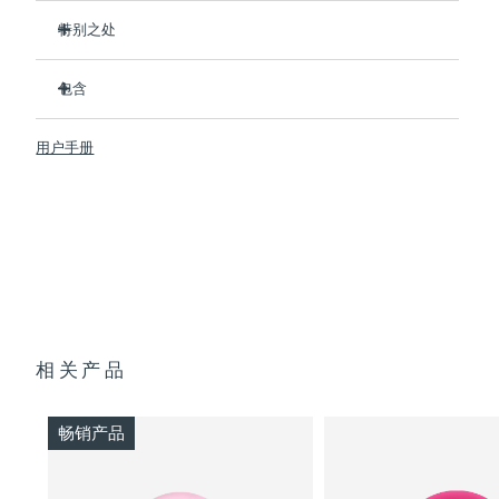
斯洛伐克
预计送达日期
8/9/26
特别之处
经临床证明，可在2分钟内提升肌肤含水量126%，并在1周内减
斯洛文尼亚
预计送达日期
8/9/26
少皱纹。
包含
拥有包含红光在内的8种全光谱LED彩光，可促进胶原蛋白生
南非
UFO™ 3 mini
预计送达日期
8/17/26
成，令肌肤更紧致、更光滑。
用户手册
7 x Make My Day Mask and 7 x Call It a Night Mask
热能打开毛孔，T-Sonic™ 声波按摩将面膜成分推入皮肤深
韩国
预计送达日期
8/11/26
层。
USB 充电线
抗菌硅胶材质比尼龙材质洁净35倍，且防水，可随时随地安全
快速操作指南
使用。
西班牙
预计送达日期
8/9/26
基本操作手册
无需手机即可操控，提供8种手动模式，或同步APP内22种定
2年质保 (西班牙、葡萄牙、瑞典：3年质保)
制护理方案。
瑞典
预计送达日期
8/9/26
单次USB充电即可使用120分钟——一次充电即可满足长达数
月的日常护理需求。
瑞士
预计送达日期
8/9/26
相关产品
台湾
预计送达日期
8/14/26
畅销产品
泰国
预计送达日期
8/13/26
土耳其
预计送达日期
8/10/26