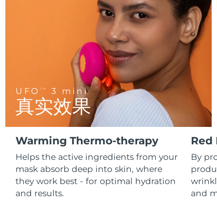
FAQ™ 101
FAQ™ 201
中国
LUNA™ 4 mini
面部提拉护理
预计送达日期
8/9/26
NEW
issa™ 4 smile
UFO™ 3 mini
Clinical anti-aging
LED mask
For young skin, T-zone
Premium anti-aging skincare
哥伦比亚
预计送达日期
8/13/26
Hybrid silicone sonic toothbrush
Red light therapy device for young skin
生发
肌肤年轻化
克罗地亚
预计送达日期
8/9/26
FAQ™ 102
FAQ™ 202
LUNA™ 4 go
BEAR™ 设备
FAQ™ 301
FAQ™ 501
issa™ 4 baby
UFO™ 3 go
Advanced clinical anti-aging
LED mask
For travel or gym bag
All premium facelift devices
NEW
塞浦路斯
预计送达日期
8/10/26
LED hair strengthening scalp massager
Full-Spectrum Red Light Therapy
For ages 0-3
Portable red light therapy
UFO
3 mini
TM
捷克
预计送达日期
8/9/26
真实效果
FAQ™ 103
FAQ™ 211
LUNA™ 护肤
保健品
FAQ™ Scalp Serum
FAQ™ 502
issa™ Teeth Whitening Set
面膜
Luxurious clinical anti-aging set
Anti-aging neck & décolleté LED mask
Premium cleansers & balm
丹麦
预计送达日期
8/9/26
Scalp recovery probiotic serum
Full-Spectrum Red Light Therapy
Dual LED + sonic device & 18% PAP gel
Rejuvenation & hydration
专业治疗
Warming Thermo-therapy
Red 
爱沙尼亚
预计送达日期
8/9/26
FAQ™ P1 Primer
FAQ™ 221
LUNA™ 设备
Helps the active ingredients from your
By pr
FAQ™护肤品
ISSA™ 设备
UFO™ 设备
Manuka honey primer
Anti-aging LED hand mask
芬兰
FAQ™ Red Light Serum
预计送达日期
8/9/26
All facial cleansing devices
mask absorb deep into skin, where
produc
All FAQ™ skincare
All silicone sonic toothbrushes
All deep facial hydration devices
they work best - for optimal hydration
wrinkl
法国
预计送达日期
8/9/26
脱毛
身体护理
and results.
and m
FAQ™护肤品
FAQ™护肤品
PEACH™ 2 Pro Max
BEAR™ 2 body
FAQ™产品
FAQ™ skincare
法属波利尼西亚
预计送达日期
8/13/26
All FAQ™ skincare
All FAQ™ skincare