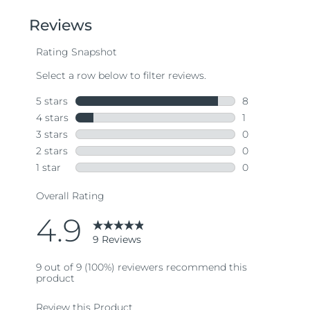
of
5
stars,
average
rating
value.
Read
9
Reviews.
Same
page
link.