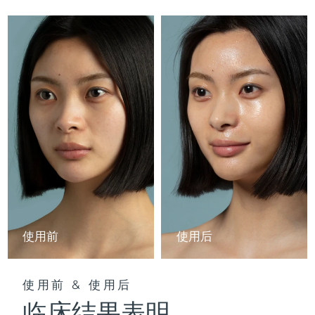
Professional IPL hair removal device
Microcurrent body toning
All hair treatments
All FAQ™ skincare
德国
预计送达日期
8/9/26
FAQ™产品
FAQ™产品
痘肌护理
眼部护理
直布罗陀
PEACH™ 2
LUNA™ 4 body
预计送达日期
8/13/26
FAQ™ products
All anti-aging treatments
All LED treatments
ESPADA™ 2 plus
BEAR™ 2 eyes & lips
IPL hair removal
Massaging body brush
All toning treatments
希腊
预计送达日期
8/9/26
Recurring acne LED therapy
Microcurrent line smoothing device
中国香港特别行政区
预计送达日期
8/10/26
PEACH™ 2 go
SUPERCHARGED™ serum
护发
毛孔护理
ESPADA™ 2
IRIS™ 2
Travel-friendly IPL hair removal
Firming body serum
匈牙利
LUNA™ 4 hair
预计送达日期
8/9/26
KIWI™ derma
Acne treatment device
Rejuvenating eye massager
NEW
2-in-1 LED scalp massager
Diamond microdermabrasion .
冰岛
预计送达日期
8/10/26
PEACH™ Cooling Prep Gel
ESPADA™ Blemish Solution
眼部护肤
牙齿美白
Cooling IPL hair removal gel
印度尼西亚
预计送达日期
8/7/26
FLIP™ play advanced
KIWI™
Concentrated acne gel
Advanced eye care treatment
使用前
使用后
issa™ Teeth Whitening Set
LED light hairbrush
Blackhead remover
爱尔兰
预计送达日期
8/9/26
更多的
Dual LED + sonic device & 18% PAP gel
ESPADA™ 设备
眼部护理设备
马恩岛
使用前 & 使用后
预计送达日期
8/11/26
LUNA™ Dual-Peptide Scalp
KIWI™ 皮肤护理
All acne treatment devices
All revitalizing eye massagers
Serum
临床结果表明
issa™ Teeth Whitening Gel