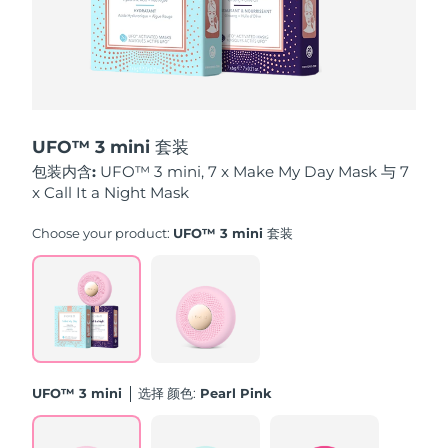
中国澳门特别行政区
预计送达日期
8/11/26
马来西亚
预计送达日期
8/12/26
马耳他
预计送达日期
8/9/26
UFO™ 3 mini 套装
墨西哥
预计送达日期
8/13/26
包装内含:
UFO™ 3 mini, 7 x Make My Day Mask 与 7
x Call It a Night Mask
摩纳哥
预计送达日期
8/10/26
Choose your product:
UFO™ 3 mini 套装
荷兰
预计送达日期
8/9/26
新西兰
预计送达日期
8/9/26
挪威
预计送达日期
8/9/26
UFO™ 3 mini
选择 颜色:
Pearl Pink
阿曼
预计送达日期
8/12/26
菲律宾
预计送达日期
8/12/26