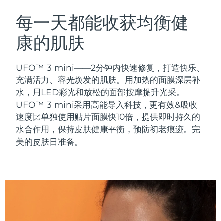
瑞典美肤护理
奥地利
预计送达日期
8/9/26
每一天都能收获均衡健
康的肌肤
巴林
预计送达日期
8/10/26
面部清洁
紧致提拉
比利时
预计送达日期
8/9/26
UFO™ 3 mini——2分钟内快速修复，打造快乐、
LUNA™ 4 套装
BEAR™ 2 套装
充满活力、容光焕发的肌肤。用加热的面膜深层补
百慕大
预计送达日期
8/15/26
Anti-aging massage
Microcurrent toning
水，用LED彩光和放松的面部按摩提升光采。
UFO™ 3 mini采用高能导入科技，更有效&吸收
波斯尼亚和黑塞哥维那
预计送达日期
8/12/26
速度比单独使用贴片面膜快10倍，提供即时持久的
补水保湿
口腔护理
LUNA™ 4 Plus
BEAR™ 2 go
水合作用，保持皮肤健康平衡，预防初老痕迹。完
文莱
预计送达日期
8/14/26
UFO™ 3 套装
issa™ 4
Massage, LED heating
Microcurrent toning on-the-go
美的皮肤日准备。
FAQ™ 抗老护理
Deep facial hydration
Hybrid silicone sonic toothbrush
保加利亚
预计送达日期
8/9/26
NEW
LUNA™ 4 Men
BEAR™ 2 eyes & lips
加拿大
预计送达日期
8/13/26
UFO™ 3 LED
issa™ 4 plus
For men, anti-aging massage
Microcurrent line smoothing device
Near-infrared and red light therapy
Smart hybrid silicone sonic toothbrush
智利
预计送达日期
8/13/26
device
抗老
LED治疗