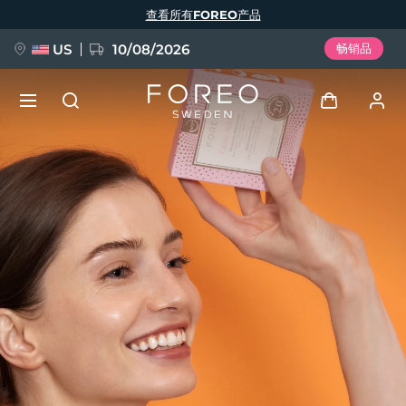
跳
查看所有FOREO产品
转
到
主
要
US
10/08/2026
畅销品
内
容
新品
登录
语言
BREAKING NEWS
用户信息
English
Deutsch
Español
我的设备
FAQ™ Pure Beauty-Tech Elixir
Français
Italiano
Português
我的订单
Polski
Svenska
Русский
Türkçe
简体中文
繁體中文
我的地址
issa™ Teeth Whitening Set
我的订阅