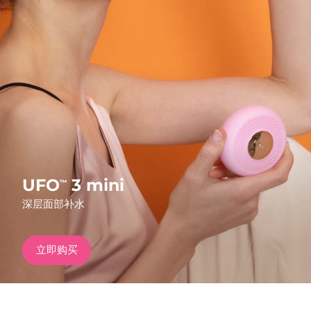
发货国家
美国
预计送达日期
8/10/26
FAQ™ Dual LED Panel
英国
预计送达日期
8/9/26
热门产品
西班牙
预计送达日期
8/9/26
澳大利亚
预计送达日期
8/12/26
法国
预计送达日期
8/9/26
UFO
3 mini
™
特别优惠
畅销产品
深层面部补水
德国
预计送达日期
8/9/26
加拿大
预计送达日期
8/13/26
立即购买
红光疗法
澳大利亚
预计送达日期
8/12/26