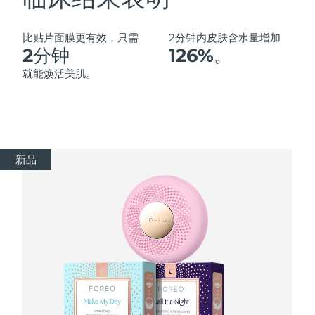
Advanced pore care essentials
以色列
预计送达日期
8/13/26
For healthy hair
18% PAP
护肤品
男士
意大利
预计送达日期
8/9/26
比贴片面膜更有效，只需
2分钟内皮肤含水量增加
2分钟
126%。
日本
预计送达日期
8/12/26
就能焕活美肌。
泽西岛
预计送达日期
8/14/26
全部购买
哈萨克斯坦
预计送达日期
8/11/26
新品
FOREO APP
科威特
预计送达日期
8/9/26
关于我们
拉脱维亚
预计送达日期
8/9/26
黎巴嫩
预计送达日期
8/10/26
立陶宛
预计送达日期
8/9/26
卢森堡
预计送达日期
8/9/26