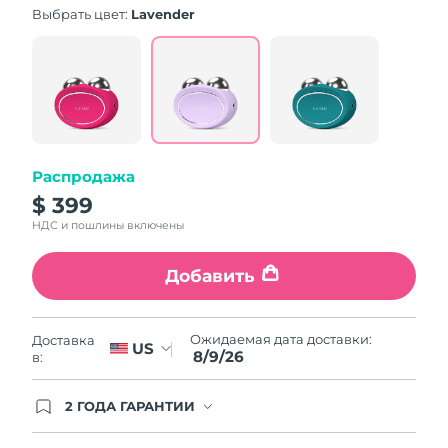
Словакия
8/8/26
Выбрать цвет:
Lavender
Ожидаемая дата доставки
Словения
8/8/26
Южно-Африканская
Ожидаемая дата доставки
Республика
8/16/26
Распродажа
Ожидаемая дата доставки
Республика Корея
8/10/26
$ 399
НДС и пошлины включены
Ожидаемая дата доставки
Испания
8/8/26
Добавить
Ожидаемая дата доставки
Швеция
8/8/26
Ожидаемая дата доставки:
Доставка
US
8/9/26
в:
Ожидаемая дата доставки
Швейцария
8/8/26
2 ГОДА ГАРАНТИИ
Ожидаемая дата доставки
Заказ на сайте автоматически покрывается
Тайвань
8/13/26
полным гарантийным обслуживанием FOREO.