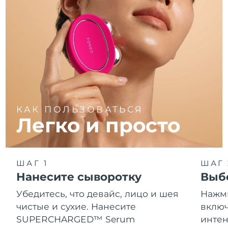
КАК ПОЛЬЗОВАТЬСЯ
Легко и просто
ШАГ 1
ШАГ 
Нанесите сыворотку
Выб
Убедитесь, что девайс, лицо и шея
Нажми
чистые и сухие. Нанесите
включ
SUPERCHARGED™ Serum
интен