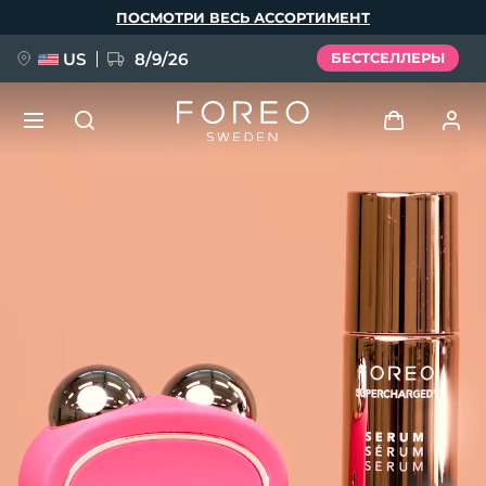
Перейти
ПОСМОТРИ ВЕСЬ АССОРТИМЕНТ
к
основному
содержанию
US
8/9/26
БЕСТСЕЛЛЕРЫ
НОВИНКА
Войти
Язык
BREAKING NEWS
Профиль пользователя
English
Deutsch
Español
Мои приборы
FAQ™ Pure Beauty-Tech Elixir
Français
Italiano
Português
Мои заказы
Polski
Svenska
Русский
Türkçe
简体中文
繁體中文
Мои адреса
issa™ Teeth Whitening Set
Мои подписки