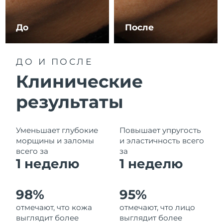
Ожидаемая дата доставки
Ливан
8/9/26
До
После
Ожидаемая дата доставки
Литва
8/8/26
ДО И ПОСЛЕ
Ожидаемая дата доставки
Люксембург
Клинические
8/8/26
результаты
Ожидаемая дата доставки
Макао (САР)
8/10/26
Ожидаемая дата доставки
Уменьшает глубокие
Повышает упругость
Малайзия
8/11/26
морщины и заломы
и эластичность всего
всего за
за
Ожидаемая дата доставки
1 неделю
1
неделю
Мальта
8/8/26
Ожидаемая дата доставки
Мексика
98%
95%
8/12/26
отмечают, что кожа
отмечают, что лицо
выглядит более
выглядит более
Ожидаемая дата доставки
Монако