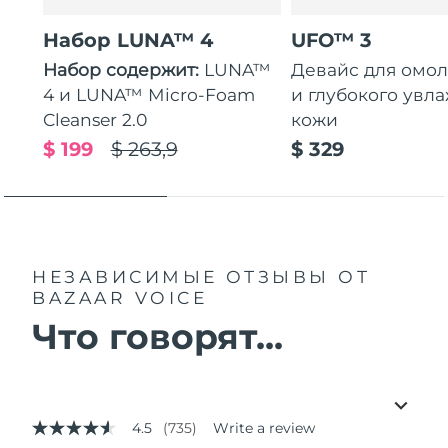
Набор LUNA™ 4
UFO™ 3
Набор содержит:
LUNA™
Девайс для омо
4 и LUNA™ Micro-Foam
и глубокого увл
Cleanser 2.0
кожи
$ 199
$ 263,9
$ 329
НЕЗАВИСИМЫЕ ОТЗЫВЫ
ОТ
BAZAAR VOICE
Что говорят...
4.5
(735)
Write a review
4.5