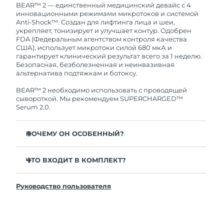
Это означает, что если в течение 2-х лет со дня
BEAR™ 2 — единственный медицинский девайс с 4
покупки с продуктом возникнут проблемы,
инновационными режимами микротоков и системой
Ожидаемая дата доставки
Таиланд
FOREO заменит его бесплатно.
Anti-Shock™. Создан для лифтинга лица и шеи,
8/12/26
укрепляет, тонизирует и улучшает контур. Одобрен
FDA (Федеральным агентством контроля качества
Ожидаемая дата доставки
США), использует микротоки силой 680 мкА и
Турция
8/9/26
гарантирует клинический результат всего за 1 неделю.
Безопасная, безболезненная и неинвазивная
альтернатива подтяжкам и ботоксу.
Ожидаемая дата доставки
ОАЭ
8/9/26
BEAR™ 2 необходимо использовать с проводящей
сывороткой. Мы рекомендуем SUPERCHARGED™
Ожидаемая дата доставки
Serum 2.0.
Великобритания
8/8/26
ПОЧЕМУ ОН ОСОБЕННЫЙ?
Соединенные
Ожидаемая дата доставки
Штаты
8/9/26
Заметно уменьшает морщины и заломы всего за
одну неделю — клинически доказано.
ЧТО ВХОДИТ В КОМПЛЕКТ?
Ожидаемая дата доставки
Значительно повышает упругость и эластичность
Узбекистан
BEAR™ 2
8/13/26
всего за 1 неделю — клинически доказано.
Руководство пользователя
Подставка для девайса
Режимы Advanced Microcurrent™, Lifting
Ожидаемая дата доставки
Microcurrent™, Tapping Microcurrent™ и Sculpting
Чехол для путешествий
Вьетнам
8/14/26
Microcurrent™.
Зарядный кабель USB
Система Anti-Shock™ 2.0 регулирует микротоки