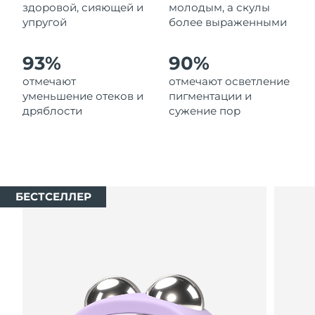
8/9/26
здоровой, сияющей и
молодым, а скулы
упругой
более выраженными
Ожидаемая дата доставки
Нидерланды
8/8/26
93%
90%
Ожидаемая дата доставки
отмечают
отмечают осветление
Новая Зеландия
8/8/26
уменьшение отеков и
пигментации и
дряблости
сужение пор
Ожидаемая дата доставки
Норвегия
8/8/26
Ожидаемая дата доставки
Оман
8/11/26
БЕСТСЕЛЛЕР
Ожидаемая дата доставки
Филиппины
8/11/26
Ожидаемая дата доставки
Польша
8/9/26
Ожидаемая дата доставки
Португалия
8/8/26