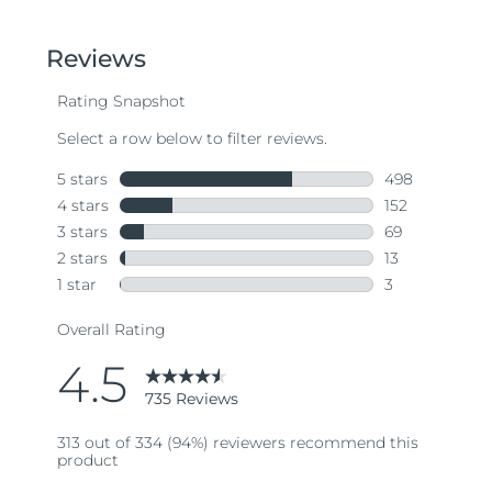
out
of
5
stars,
average
rating
value.
Read
735
Reviews.
Same
page
link.