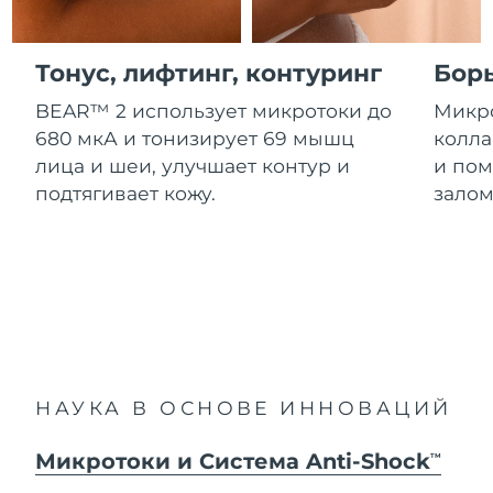
Advanced pore care essentials
For healthy hair
Ожидаемая дата доставки
18% PAP
Гибралтар
Косметика
Для мужчин
8/12/26
Тонус, лифтинг, контуринг
Бор
Ожидаемая дата доставки
Греция
8/8/26
BEAR™ 2 использует микротоки до
Микро
680 мкА и тонизирует 69 мышц
колла
Ожидаемая дата доставки
Гонконг (САР)
лица и шеи, улучшает контур и
и пом
8/9/26
Купить
подтягивает кожу.
залом
Ожидаемая дата доставки
Венгрия
8/8/26
FOREO APP
Ожидаемая дата доставки
Исландия
8/9/26
ПОДРОБНЕЕ
Ожидаемая дата доставки
Индонезия
8/6/26
НАУКА В ОСНОВЕ ИННОВАЦИЙ
Ожидаемая дата доставки
Ирландия
8/8/26
Микротоки и Система Anti-Shock
TM
Ожидаемая дата доставки
о-в Мэн