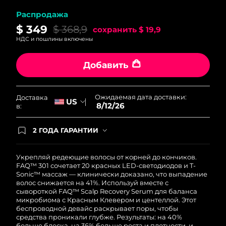
Ожидаемая дата доставки
Ливан
Распродажа
11/08/2026
$ 349
$ 368,9
сохранить
$ 19,9
Ожидаемая дата доставки
НДС и пошлины включены
Литва
10/08/2026
Добавить
Ожидаемая дата доставки
Люксембург
10/08/2026
Ожидаемая дата доставки:
Доставка
Ожидаемая дата доставки
US
Макао (САР)
8/12/26
в:
12/08/2026
Ожидаемая дата доставки
2 ГОДА ГАРАНТИИ
Малайзия
13/08/2026
Заказ на сайте автоматически покрывается
полным гарантийным обслуживанием FOREO.
Это означает, что если в течение 2-х лет со дня
Укрепляй редеющие волосы от корней до кончиков.
Ожидаемая дата доставки
Мальта
покупки с продуктом возникнут проблемы,
FAQ™ 301 сочетает 20 красных LED-светодиодов и T-
10/08/2026
FOREO заменит его бесплатно.
Sonic™ массаж — клинически доказано, что выпадение
волос снижается на 41%. Используй вместе с
Ожидаемая дата доставки
сывороткой FAQ™ Scalp Recovery Serum для баланса
Мексика
14/08/2026
микробиома с Красным Клевером и центеллой. Этот
беспроводной девайс раскрывает поры, чтобы
средства проникали глубже. Результаты: на 40%
Ожидаемая дата доставки
Монако
больше блеска, на 36% больше роста и плотности, и