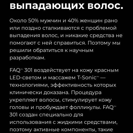
ШВЕДСКИЙ УХОД ЗА КОЖЕЙ
выпадающих волос.
Около 50% мужчин и 40% женщин рано
Ожидаемая дата доставки
Австралия
или поздно сталкиваются с проблемой
13/08/2026
выпадения волос, и никакие средства не
Очищение кожи
Лифтинг
помогают с ней справиться. Поэтому мы
Ожидаемая дата доставки
Австрия
LUNA™ 4 набор
BEAR™ 2 набор
10/08/2026
решили обратиться к научным
Anti-aging massage
Microcurrent toning
разработкам.
Ожидаемая дата доставки
Бахрейн
11/08/2026
FAQ
301 воздействует на кожу красным
Увлажнение
Забота о полости рта
TM
LUNA™ 4 Plus
BEAR™ 2 go
LED-светом и массажем T-Sonic
—
Ожидаемая дата доставки
TM
Бельгия
UFO™ 3 набор
issa™ 4
10/08/2026
Massage, LED heating
Microcurrent toning on-the-go
технологиями, эффективность которых
FAQ™ АНТИВОЗРАСТНОЙ УХОД
Deep facial hydration
Hybrid silicone sonic toothbrush
клинически доказана. Процедура
Ожидаемая дата доставки
Бермудские о-ва
укрепляет волосы, стимулирует кожу
16/08/2026
NEW
LUNA™ 4 Men
BEAR™ 2 eyes & lips
головы и пробуждает фолликулы. FAQ
TM
UFO™ 3 LED
issa™ 4 plus
For men, anti-aging massage
Microcurrent line smoothing device
Босния и
301 создан специально для
Ожидаемая дата доставки
Near-infrared and red light therapy
Smart hybrid silicone sonic toothbrush
Герцеговина
13/08/2026
использования с жидкими средствами,
device
Омоложение
LED-процедуры
поэтому активные компоненты, такие