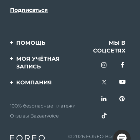
ПОМОЩЬ
МЫ В
СОЦСЕТЯХ
Свяжитесь с нами
МОЯ УЧЁТНАЯ
ЗАПИСЬ
Заказ и доставка
Регистрация продукта
Гарантия и возврат
КОМПАНИЯ
Поддержка
Вопросы и ответы
О FOREO
Информация о
100% безопасные платежи
Партнерская
батарее
программа
Отзывы Bazaarvoice
Партнерские новости
© 2026 FOREO Все права
MYSA