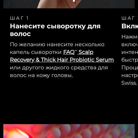
ШАГ 1
ШАГ 
Нанесите сыворотку для
Вкл
волос
Нажми
По желанию нанесите несколько
включ
капель сыворотки
FAQ
Scalp
интен
TM
Recovery & Thick Hair Probiotic Serum
быстр
или другого жидкого средства для
Проце
волос на кожу головы.
настр
Swiss