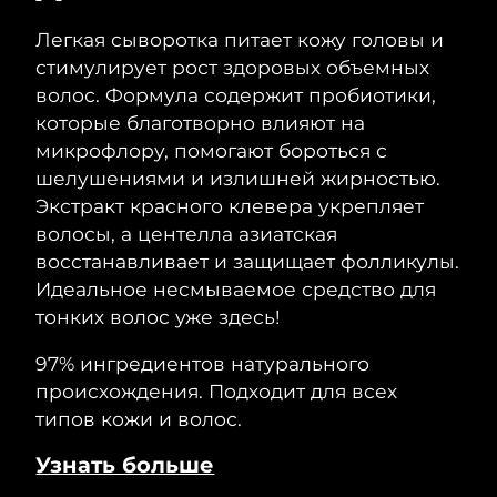
Ожидаемая дата доставки
Легкая сыворотка питает кожу головы и
Таиланд
14/08/2026
стимулирует рост здоровых объемных
волос. Формула содержит пробиотики,
Ожидаемая дата доставки
Турция
которые благотворно влияют на
11/08/2026
микрофлору, помогают бороться с
Ожидаемая дата доставки
шелушениями и излишней жирностью.
ОАЭ
11/08/2026
Экстракт красного клевера укрепляет
волосы, а центелла азиатская
Ожидаемая дата доставки
Великобритания
10/08/2026
восстанавливает и защищает фолликулы.
Идеальное несмываемое средство для
Соединенные
Ожидаемая дата доставки
тонких волос уже здесь!
Штаты
11/08/2026
97% ингредиентов натурального
Ожидаемая дата доставки
Узбекистан
происхождения. Подходит для всех
15/08/2026
типов кожи и волос.
Ожидаемая дата доставки
Вьетнам
Узнать больше
16/08/2026