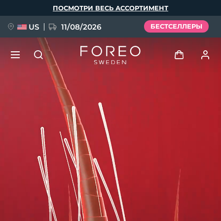
Перейти
ПОСМОТРИ ВЕСЬ АССОРТИМЕНТ
к
основному
содержанию
US
11/08/2026
БЕСТСЕЛЛЕРЫ
НОВИНКА
Войти
Язык
BREAKING NEWS
Профиль пользователя
English
Deutsch
Español
Мои приборы
FAQ™ Pure Beauty-Tech Elixir
Français
Italiano
Português
Мои заказы
Polski
Svenska
Русский
Türkçe
简体中文
繁體中文
Мои адреса
issa™ Teeth Whitening Set
Мои подписки