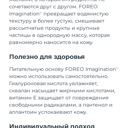
8/9/26
сочетаются друг с другом. FOREO
Imagination
превращает водянистую
Ожидаемая дата доставки
TM
Нидерланды
8/8/26
текстуру в более густую, смешивает
рассыпчатые продукты и крупные
Ожидаемая дата доставки
Новая Зеландия
частицы в однородную массу, которая
8/8/26
равномерно наносится на кожу.
Ожидаемая дата доставки
Норвегия
8/8/26
Полезно для здоровья
Ожидаемая дата доставки
Оман
Питательную основу FOREO Imagination
TM
8/11/26
можно использовать самостоятельно.
Ожидаемая дата доставки
Гиалуроновая кислота увлажняет,
Филиппины
8/11/26
сквалан насыщает жирными кислотами,
витамин Е защищает от повреждения
Ожидаемая дата доставки
Польша
свободными радикалами, а пантенол и
8/9/26
аллантоин успокаивают кожу.
Ожидаемая дата доставки
Португалия
8/8/26
Индивидуальный подход