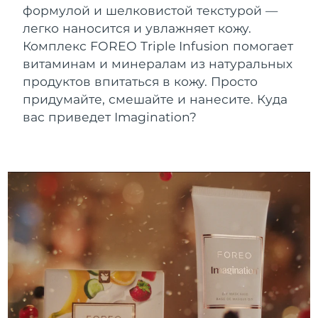
Advanced pore care essentials
For healthy hair
формулой и шелковистой текстурой —
Ожидаемая дата доставки
18% PAP
Гибралтар
Косметика
Для мужчин
8/12/26
легко наносится и увлажняет кожу.
Комплекс FOREO Triple Infusion помогает
Ожидаемая дата доставки
Греция
витаминам и минералам из натуральных
8/8/26
продуктов впитаться в кожу. Просто
Ожидаемая дата доставки
придумайте, смешайте и нанесите. Куда
Гонконг (САР)
8/9/26
Купить
вас приведет Imagination?
Ожидаемая дата доставки
Венгрия
8/8/26
FOREO APP
Ожидаемая дата доставки
Исландия
8/9/26
ПОДРОБНЕЕ
Ожидаемая дата доставки
Индонезия
8/6/26
Ожидаемая дата доставки
Ирландия
8/8/26
Ожидаемая дата доставки
о-в Мэн