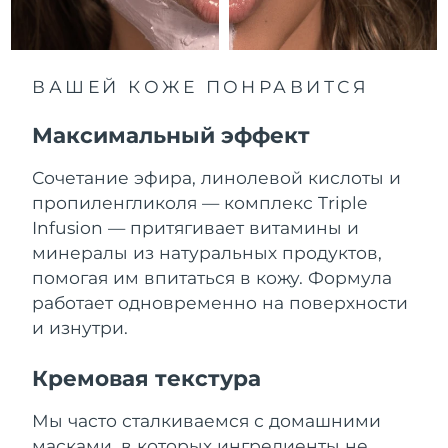
Ожидаемая дата доставки
Ливан
8/9/26
Ожидаемая дата доставки
Литва
ВАШЕЙ КОЖЕ ПОНРАВИТСЯ
8/8/26
Максимальный эффект
Ожидаемая дата доставки
Люксембург
8/8/26
Сочетание эфира, линолевой кислоты и
Ожидаемая дата доставки
пропиленгликоля — комплекс Triple
Макао (САР)
8/10/26
Infusion — притягивает витамины и
минералы из натуральных продуктов,
Ожидаемая дата доставки
Малайзия
8/11/26
помогая им впитаться в кожу. Формула
работает одновременно на поверхности
Ожидаемая дата доставки
Мальта
и изнутри.
8/8/26
Кремовая текстура
Ожидаемая дата доставки
Мексика
8/12/26
Мы часто сталкиваемся с домашними
Ожидаемая дата доставки
Монако
масками, в которых ингредиенты не