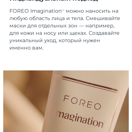
Ожидаемая дата доставки
Пуэрто-Рико
FOREO Imagination
можно наносить на
8/10/26
TM
любую область лица и тела. Смешивайте
Ожидаемая дата доставки
маски для отдельных зон — например,
Катар
8/9/26
для кожи на носу или щеках. Создавайте
уникальный уход, который нужен
Ожидаемая дата доставки
Реюньон
8/13/26
именно вам.
Ожидаемая дата доставки
Румыния
8/8/26
Ожидаемая дата доставки
Россия
8/16/26
Ожидаемая дата доставки
Саудовская Аравия
8/9/26
Ожидаемая дата доставки
Сингапур
8/10/26
Ожидаемая дата доставки