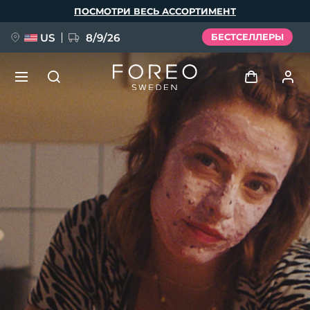
Перейти
ПОСМОТРИ ВЕСЬ АССОРТИМЕНТ
к
основному
содержанию
US
8/9/26
БЕСТСЕЛЛЕРЫ
НОВИНКА
Войти
Язык
BREAKING NEWS
Профиль пользователя
English
Deutsch
Español
Мои приборы
FAQ™ Pure Beauty-Tech Elixir
Français
Italiano
Português
Мои заказы
Polski
Svenska
Русский
Türkçe
简体中文
繁體中文
Мои адреса
issa™ Teeth Whitening Set
Мои подписки