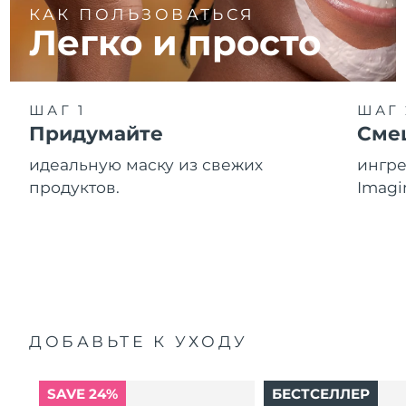
КАК ПОЛЬЗОВАТЬСЯ
Легко и просто
ШАГ 1
ШАГ 
Придумайте
Сме
идеальную маску из свежих
ингре
продуктов.
Imagi
ДОБАВЬТЕ К УХОДУ
SAVE 24%
БЕСТСЕЛЛЕР