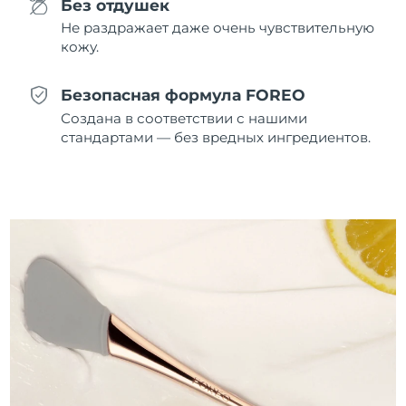
Без отдушек
Не раздражает даже очень чувствительную
Ожидаемая дата доставки
Таиланд
8/12/26
кожу.
Ожидаемая дата доставки
Турция
Безопасная формула FOREO
8/9/26
Создана в соответствии с нашими
стандартами — без вредных ингредиентов.
Ожидаемая дата доставки
ОАЭ
8/9/26
Ожидаемая дата доставки
Великобритания
8/8/26
Соединенные
Ожидаемая дата доставки
Штаты
8/9/26
Ожидаемая дата доставки
Узбекистан
8/13/26
Ожидаемая дата доставки
Вьетнам
8/14/26