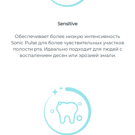
8/13/26
Ожидаемая дата доставки
Нидерланды
8/12/26
Sensitive
Ожидаемая дата доставки
Новая Зеландия
Обеспечивает более низкую интенсивность
8/12/26
Sonic Pulse для более чувствительных участков
полости рта. Идеально подходит для людей с
Ожидаемая дата доставки
Норвегия
воспалением десен или эрозией эмали.
8/12/26
Ожидаемая дата доставки
Оман
8/15/26
Ожидаемая дата доставки
Филиппины
8/15/26
Ожидаемая дата доставки
Польша
8/13/26
Ожидаемая дата доставки
Португалия
8/12/26