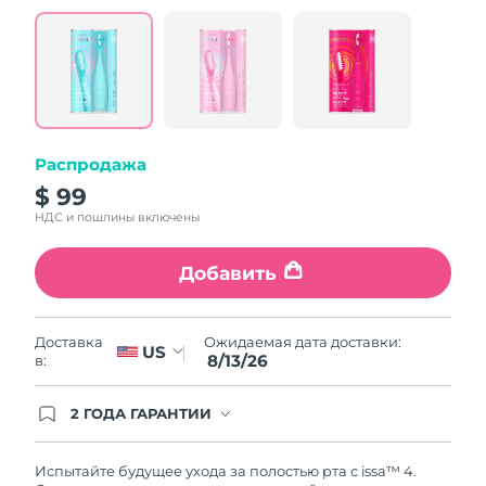
value.
Read
5
Reviews.
Same
page
link.
Распродажа
$ 99
НДС и пошлины включены
Добавить
Ожидаемая дата доставки:
Доставка
US
8/13/26
в:
2 ГОДА ГАРАНТИИ
Заказ на сайте автоматически покрывается
полным гарантийным обслуживанием FOREO.
Это означает, что если в течение 2-х лет со дня
Испытайте будущее ухода за полостью рта с issa™ 4.