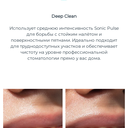
Ожидаемая дата доставки
Пуэрто-Рико
8/14/26
Deep Clean
Ожидаемая дата доставки
Катар
Использует среднюю интенсивность Sonic Pulse
8/13/26
для борьбы с стойким налётом и
поверхностными пятнами. Идеально подходит
Ожидаемая дата доставки
Реюньон
8/17/26
для труднодоступных участков и обеспечивает
чистоту на уровне профессиональной
Ожидаемая дата доставки
стоматологии прямо у вас дома.
Румыния
8/12/26
Ожидаемая дата доставки
Россия
8/20/26
Ожидаемая дата доставки
Саудовская Аравия
8/13/26
Ожидаемая дата доставки
Сингапур
8/14/26
Ожидаемая дата доставки