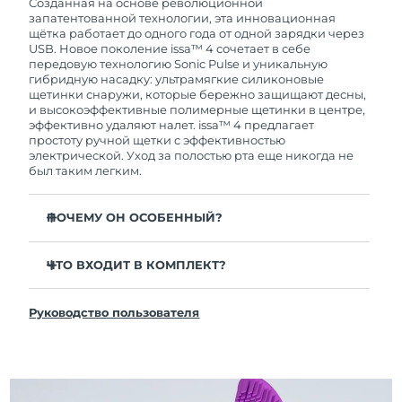
покупки с продуктом возникнут проблемы,
Созданная на основе революционной
FOREO заменит его бесплатно.
запатентованной технологии, эта инновационная
щётка работает до одного года от одной зарядки через
USB. Новое поколение issa™ 4 сочетает в себе
передовую технологию Sonic Pulse и уникальную
гибридную насадку: ультрамягкие силиконовые
щетинки снаружи, которые бережно защищают десны,
и высокоэффективные полимерные щетинки в центре,
эффективно удаляют налет. issa™ 4 предлагает
простоту ручной щетки с эффективностью
электрической. Уход за полостью рта еще никогда не
был таким легким.
ПОЧЕМУ ОН ОСОБЕННЫЙ?
Клинически доказано, что общая гигиена полости
рта улучшается на 140% всего за 1 месяц.
ЧТО ВХОДИТ В КОМПЛЕКТ?
Клинически доказано, что issa™ 4 удаляет на 30%
issa™ 4
больше налета, чем обычная ручная зубная щетка.
Руководство пользователя
Кабель для зарядки USB
Клинически доказано, что issa™ 4 снижает
воспаление десен и 100% участников отметили
Чехол для путешествий
более белые зубы
Инструкция по быстрой настройке
Гибридная насадка служит в 2 раза дольше -
Инструкция пользователя issa™
требуется замена всего 1 раз в 6 месяцев.