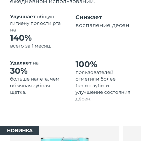
ежедневном использовании.
Ожидаемая дата доставки
Таиланд
8/16/26
Улучшает
общую
Снижает
гигиену полости рта
воспаление десен.
Ожидаемая дата доставки
на
Турция
8/13/26
140%
всего за 1 месяц.
Ожидаемая дата доставки
ОАЭ
8/13/26
100%
Удаляет
на
Ожидаемая дата доставки
30%
Великобритания
пользователей
8/12/26
больше налета, чем
отметили более
обычная зубная
белые зубы и
Соединенные
Ожидаемая дата доставки
щетка.
улучшение состояния
Штаты
8/13/26
дёсен.
Ожидаемая дата доставки
Узбекистан
8/17/26
Ожидаемая дата доставки
Вьетнам
НОВИНКА
8/18/26