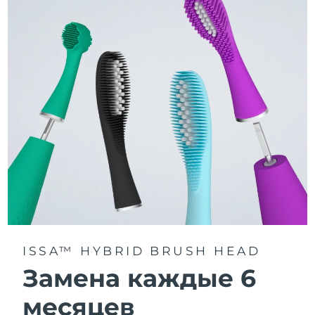
3 режима чистки: Deep Clean, Whitening и Sensitive.
Технология Sonic Pulse обеспечивает 11 000
пульсаций в минуту для глубокого и бережного
очищения всей полости рта.
Получите доступ к индивидуальным режимам
чистки через приложение FOREO For You.
ISSA™ HYBRID BRUSH HEAD
Замена каждые 6
месяцев