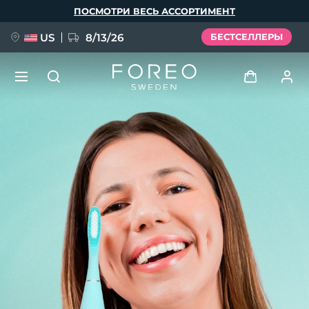
Перейти
ПОСМОТРИ ВЕСЬ АССОРТИМЕНТ
к
основному
содержанию
US
8/13/26
БЕСТСЕЛЛЕРЫ
НОВИНКА
Войти
Язык
BREAKING NEWS
Профиль пользователя
English
Deutsch
Español
Мои приборы
FAQ™ Pure Beauty-Tech Elixir
Français
Italiano
Português
Мои заказы
Polski
Svenska
Русский
Türkçe
简体中文
繁體中文
Мои адреса
issa™ Teeth Whitening Set
Мои подписки