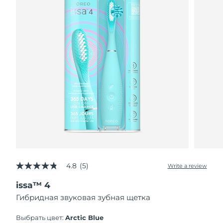
4.8
(5)
Write a review
4.8
out
issa™ 4
of
5
Гибридная звуковая зубная щетка
stars,
average
rating
Выбрать цвет:
Arctic Blue