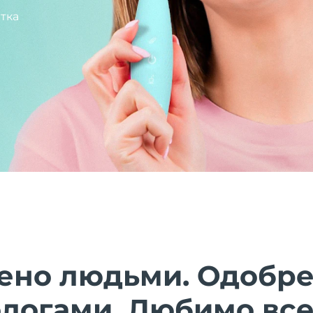
тка
ено людьми. Одобр
ологами. Любимо все