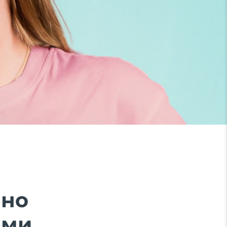
ено
ми.