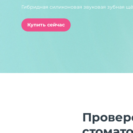
Гибридная силиконовая звуковая зубная щё
issa™ Teeth Whitening Set
Купить сейчас
FAQ™ Dual LED Panel
ПОДАРКИ И НАБОРЫ
Специальные
предложения
БЕСТСЕЛЛЕРЫ
Провер
стомат