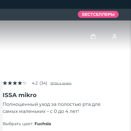
БЕСТСЕЛЛЕРЫ
Войти
Профиль пользователя
4.2
(34)
Мои приборы
Write a review
4.2
out
ISSA mikro
of
Мои заказы
5
stars,
Полноценный уход за полостью рта для
average
самых маленьких – с 0 до 4 лет!
Мои адреса
rating
value.
Read
Выбрать цвет:
Fuchsia
Мои подписки
34