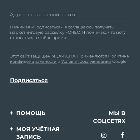
Адрес электронной почты
Нажимая «Подписаться», я соглашаюсь получать
маркетинговую рассылку FOREO. Я понимаю, что могу
отписаться в любое время.
Этот сайт защищен reCAPTCHA. Применяются
Политика
конфиденциальности
и
Условия обслуживания
Google.
ПОМОЩЬ
МЫ В
СОЦСЕТЯХ
Свяжитесь с нами
МОЯ УЧЁТНАЯ
ЗАПИСЬ
Заказ и доставка