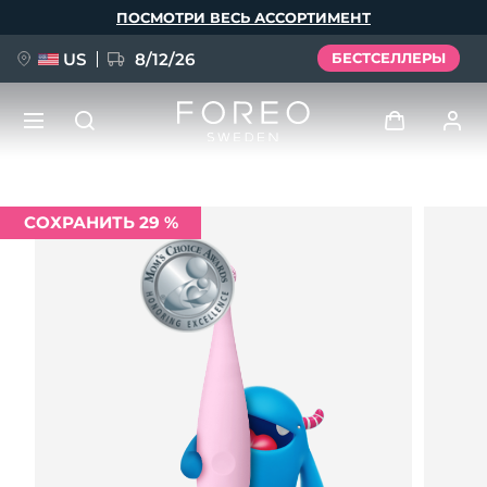
Перейти
ПОСМОТРИ ВЕСЬ АССОРТИМЕНТ
к
основному
содержанию
US
8/12/26
БЕСТСЕЛЛЕРЫ
НОВИНКА
Войти
СОХРАНИТЬ 29 %
Язык
BREAKING NEWS
Профиль пользователя
English
Deutsch
Español
Мои приборы
FAQ™ Pure Beauty-Tech Elixir
Français
Italiano
Português
Мои заказы
Polski
Svenska
Русский
Türkçe
简体中文
繁體中文
Мои адреса
issa™ Teeth Whitening Set
Мои подписки