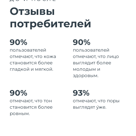
8/13/26
Отзывы
Ожидаемая дата доставки
Израиль
8/15/26
потребителей
Ожидаемая дата доставки
Италия
8/11/26
90%
90%
пользователей
пользователей
Ожидаемая дата доставки
Япония
8/14/26
отмечают, что кожа
отмечают, что лицо
становится более
выглядит более
Ожидаемая дата доставки
гладкой и мягкой.
молодым и
Джерси
8/16/26
здоровым.
Ожидаемая дата доставки
Казахстан
90%
93%
8/13/26
отмечают, что тон
отмечают, что поры
Ожидаемая дата доставки
Кувейт
становится более
выглядят у́же.
8/11/26
ровным.
Ожидаемая дата доставки
Латвия
8/11/26