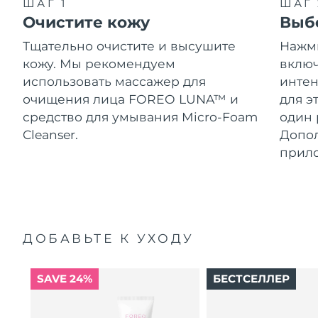
ШАГ 1
ШАГ 
Очистите кожу
Выб
Тщательно очистите и высушите
Нажми
кожу. Мы рекомендуем
включ
использовать массажер для
интен
очищения лица FOREO LUNA™ и
для э
средство для умывания Micro-Foam
один 
Cleanser.
Допол
прил
ДОБАВЬТЕ К УХОДУ
SAVE 24%
БЕСТСЕЛЛЕР