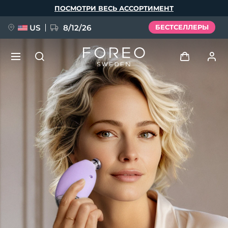
Перейти
ПОСМОТРИ ВЕСЬ АССОРТИМЕНТ
к
основному
содержанию
US
8/12/26
БЕСТСЕЛЛЕРЫ
НОВИНКА
Войти
Язык
BREAKING NEWS
Профиль пользователя
English
Deutsch
Español
Мои приборы
FAQ™ Pure Beauty-Tech Elixir
Français
Italiano
Português
Мои заказы
Polski
Svenska
Русский
Türkçe
简体中文
繁體中文
Мои адреса
issa™ Teeth Whitening Set
Мои подписки