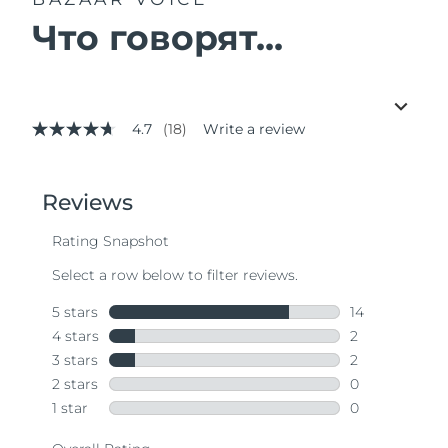
Что говорят...
4.7
(18)
Write a review
4.7
out
of
5
stars,
average
rating
value.
Read
18
Reviews.
Same
page
link.