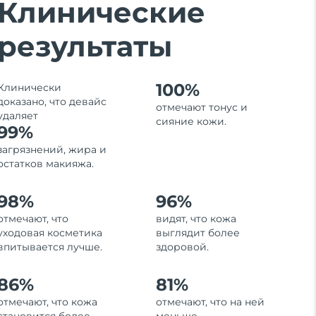
Клинические
результаты
100%
Клинически
доказано, что девайс
отмечают тонус и
удаляет
сияние кожи.
99%
загрязнений, жира и
остатков макияжа.
98%
96%
отмечают, что
видят, что кожа
уходовая косметика
выглядит более
впитывается лучше.
здоровой.
86%
81%
отмечают, что кожа
отмечают, что на ней