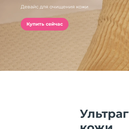
Девайс для очищения кожи
issa™ Teeth Whitening Set
Купить сейчас
FAQ™ Dual LED Panel
ПОДАРКИ И НАБОРЫ
Специальные
предложения
БЕСТСЕЛЛЕРЫ
Ультра
кожи