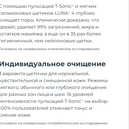
С помощью пульсаций T-Sonic
и мягких
TM
силиконовых щетинок LUNA
4 глубоко
TM
очищает поры. Клинически доказано, что
девайс удаляет 99% загрязнений, жира и
остатков макияжа, а еще он в 35 раз более
гигиеничный, чем нейлоновые щетки.
Основано на независимых клинических исследованиях
Индивидуальное очищение
3 варианта щеточки для нормальной,
чувствительной и смешанной кожи. Режимы
мягкого, обычного или глубокого очищения
для разных зон лица и шеи. 16 уровней
интенсивности пульсаций T-Sonic
на выбор.
TM
100% пользователей отмечают тонус и
сияние кожи.
Основано на независимых потребительских исследованиях