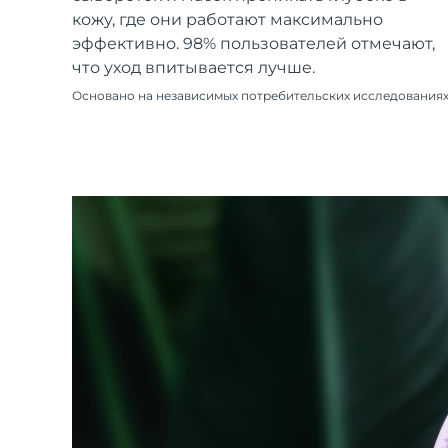
Уход KIWI™
All acne treatment devices
All revitalizing eye massagers
Serum
кожу, где они работают максимально
issa™ Teeth Whitening Gel
Advanced pore care essentials
For healthy hair
эффективно. 98% пользователей отмечают,
18% PAP
что уход впитывается лучше.
Косметика
Для мужчин
Основано на независимых потребительских исследования
Купить
FOREO APP
ПОДРОБНЕЕ