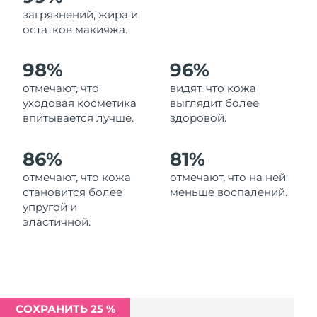
Ожидаемая дата доставки
загрязнений, жира и
Ливан
11/8/26
остатков макияжа.
Ожидаемая дата доставки
Литва
98%
96%
10/8/26
отмечают, что
видят, что кожа
Ожидаемая дата доставки
Люксембург
уходовая косметика
выглядит более
10/8/26
впитывается лучше.
здоровой.
Ожидаемая дата доставки
Макао (САР)
12/8/26
86%
81%
отмечают, что кожа
отмечают, что на ней
Ожидаемая дата доставки
Малайзия
становится более
меньше воспалений.
13/8/26
упругой и
эластичной.
Ожидаемая дата доставки
Мальта
10/8/26
Ожидаемая дата доставки
Мексика
14/8/26
СОХРАНИТЬ 25 %
Ожидаемая дата доставки
Монако