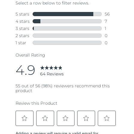
64
Reviews.
Same
page
link.