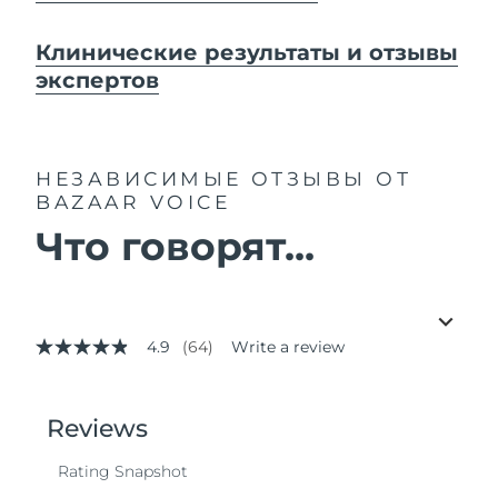
Клинические результаты и отзывы
экспертов
НЕЗАВИСИМЫЕ ОТЗЫВЫ
ОТ
BAZAAR VOICE
Что говорят...
4.9
(64)
Write a review
4.9
out
of
5
stars,
average
rating
value.
Read