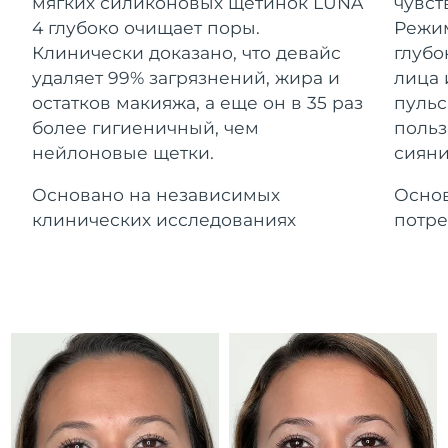
Advanced pore care essentials
мягких силиконовых щетинок LUNA
чувст
For healthy hair
Ожидаемая дата доставки
18% PAP
Гибралтар
4 глубоко очищает поры.
Режим
Косметика
Для мужчин
14/8/26
Клинически доказано, что девайс
глубо
Ожидаемая дата доставки
удаляет 99% загрязнений, жира и
лица 
Греция
10/8/26
остатков макияжа, а еще он в 35 раз
пульс
более гигиеничный, чем
польз
Ожидаемая дата доставки
Гонконг (САР)
нейлоновые щетки.
сияни
11/8/26
Купить
Основано на независимых
Основ
Ожидаемая дата доставки
Венгрия
10/8/26
клинических исследованиях
потре
FOREO APP
Ожидаемая дата доставки
Исландия
11/8/26
ПОДРОБНЕЕ
Ожидаемая дата доставки
Индонезия
8/8/26
Ожидаемая дата доставки
Ирландия
10/8/26
Ожидаемая дата доставки
о-в Мэн