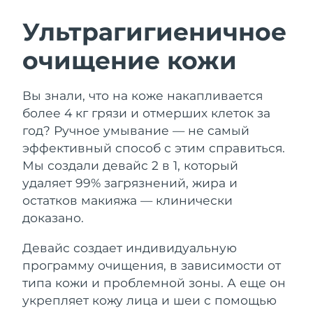
ШВЕДСКИЙ УХОД ЗА КОЖЕЙ
Ультрагигиеничное
очищение кожи
Ожидаемая дата доставки
Австралия
13/8/26
Очищение кожи
Лифтинг
Вы знали, что на коже накапливается
Ожидаемая дата доставки
Австрия
LUNA™ 4 набор
BEAR™ 2 набор
10/8/26
более 4 кг грязи и отмерших клеток за
Anti-aging massage
Microcurrent toning
год? Ручное умывание — не самый
Ожидаемая дата доставки
Бахрейн
эффективный способ с этим справиться.
11/8/26
Мы создали девайс 2 в 1, который
Увлажнение
Забота о полости рта
LUNA™ 4 Plus
BEAR™ 2 go
удаляет 99% загрязнений, жира и
Ожидаемая дата доставки
Бельгия
UFO™ 3 набор
issa™ 4
10/8/26
Massage, LED heating
Microcurrent toning on-the-go
остатков макияжа — клинически
FAQ™ АНТИВОЗРАСТНОЙ УХОД
Deep facial hydration
Hybrid silicone sonic toothbrush
доказано.
Ожидаемая дата доставки
Бермудские о-ва
16/8/26
NEW
Девайс создает индивидуальную
LUNA™ 4 Men
BEAR™ 2 eyes & lips
UFO™ 3 LED
issa™ 4 plus
программу очищения, в зависимости от
For men, anti-aging massage
Microcurrent line smoothing device
Босния и
Ожидаемая дата доставки
Near-infrared and red light therapy
типа кожи и проблемной зоны. А еще он
Smart hybrid silicone sonic toothbrush
Герцеговина
13/8/26
device
Омоложение
LED-процедуры
укрепляет кожу лица и шеи с помощью