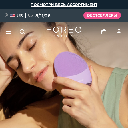
Перейти
ПОСМОТРИ ВЕСЬ АССОРТИМЕНТ
к
основному
содержанию
US
8/11/26
БЕСТСЕЛЛЕРЫ
НОВИНКА
Войти
Язык
BREAKING NEWS
Профиль пользователя
English
Deutsch
Español
Мои приборы
FAQ™ Pure Beauty-Tech Elixir
Français
Italiano
Português
Мои заказы
Polski
Svenska
Русский
Türkçe
简体中文
繁體中文
Мои адреса
issa™ Teeth Whitening Set
Мои подписки