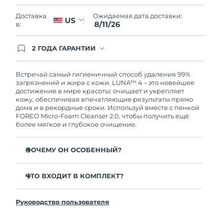
Словакия
10/8/26
Ожидаемая дата доставки:
Доставка
US
8/11/26
в:
Ожидаемая дата доставки
Словения
10/8/26
2 ГОДА ГАРАНТИИ
Южно-Африканская
Заказ на сайте автоматически покрывается
Ожидаемая дата доставки
полным гарантийным обслуживанием FOREO.
Республика
18/8/26
Это означает, что если в течение 2-х лет со дня
Встречай самый гигиеничный способ удаления 99%
покупки с продуктом возникнут проблемы,
загрязнений и жира с кожи. LUNA™ 4 – это новейшее
Ожидаемая дата доставки
FOREO заменит его бесплатно.
достижение в мире красоты: очищает и укрепляет
Республика Корея
12/8/26
кожу, обеспечивая впечатляющие результаты прямо
дома и в рекордные сроки. Используй вместе с пенкой
FOREO Micro-Foam Cleanser 2.0, чтобы получить ещё
Ожидаемая дата доставки
Испания
более мягкое и глубокое очищение.
10/8/26
Ожидаемая дата доставки
ПОЧЕМУ ОН ОСОБЕННЫЙ?
Швеция
10/8/26
96% пользователей отмечают более здоровый вид
кожи. 81% замечают уменьшение высыпаний.
ЧТО ВХОДИТ В КОМПЛЕКТ?
Ожидаемая дата доставки
Швейцария
10/8/26
Удаляет глубоко залегающие загрязнения и себум,
LUNA™ 4
не пересушивая кожу.
Руководство пользователя
LUNA™ Micro-Foam Cleanser 2.0
Ожидаемая дата доставки
86% пользователей отмечают, что кожа выглядит и
Тайвань
15/8/26
ощущается более упругой и эластичной.
Зарядный кабель USB