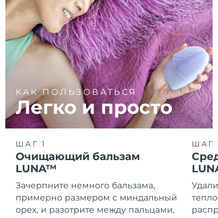
КАК ПОЛЬЗОВАТЬСЯ
Легко и просто
ШАГ 1
ШАГ 
Очищающий бальзам
Сре
LUNA™
LUN
Зачерпните немного бальзама,
Удали
примерно размером с миндальный
тепло
орех, и разотрите между пальцами,
распр