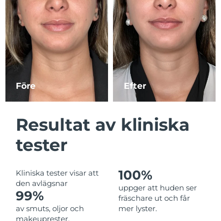
Kazakstan
Förväntad leverans
11/08/2026
Förväntad leverans
Kuwait
09/08/2026
Förväntad leverans
Lettland
09/08/2026
Före
Efter
Libanon
Förväntad leverans
10/08/2026
Förväntad leverans
Resultat av kliniska
Litauen
09/08/2026
tester
Förväntad leverans
Luxemburg
09/08/2026
100%
Kliniska tester visar att
Macao SAR
Förväntad leverans
11/08/2026
den avlägsnar
uppger att huden ser
99%
fräschare ut och får
Malaysia
Förväntad leverans
12/08/2026
av smuts, oljor och
mer lyster.
makeuprester.