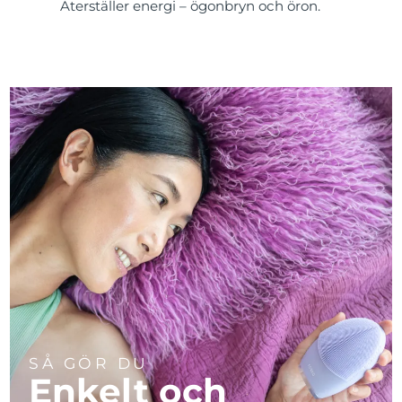
Återställer energi – ögonbryn och öron.
SÅ GÖR DU
Enkelt och