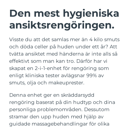
SVENSK SKÖNHETSRUTIN
Den mest hygieniska
Australien
Förväntad leverans
12/08/2026
ansiktsrengöringen.
Förväntad leverans
Österrike
09/08/2026
Ansiktsrengöring
Ansiktslyft
Visste du att det samlas mer än 4 kilo smuts
Bahrain
Förväntad leverans
10/08/2026
LUNA™ 4-paket
BEAR™ 2-paket
och döda celler på huden under ett år? Att
Anti-aging massage
Microcurrent toning
tvätta ansiktet med händerna är inte alls så
Förväntad leverans
Belgien
09/08/2026
effektivt som man kan tro. Därför har vi
skapat en 2-i-1-enhet för rengöring som
Återfuktning
Munvård
Bermuda
Förväntad leverans
15/08/2026
LUNA™ 4 Plus
BEAR™ 2 go
enligt kliniska tester avlägsnar 99% av
UFO™ 3-paket
issa™ 4
Massage, LED heating
Microcurrent toning on-the-go
smuts, olja och makeuprester.
Bosnien och
FAQ™ ANTI-AGING-BEHANDLING
Deep facial hydration
Hybrid silicone sonic toothbrush
Förväntad leverans
12/08/2026
Hercegovina
Denna enhet ger en skräddarsydd
NEW
rengöring baserat på din hudtyp och dina
LUNA™ 4 Men
BEAR™ 2 eyes & lips
Brunei
UFO™ 3 LED
Förväntad leverans
14/08/2026
issa™ 4 plus
personliga problemområden. Dessutom
For men, anti-aging massage
Microcurrent line smoothing device
Near-infrared and red light therapy
stramar den upp huden med hjälp av
Smart hybrid silicone sonic toothbrush
Förväntad leverans
device
Anti-aging
LED-behandlingar
Bulgarien
guidade massagebehandlingar för olika
09/08/2026