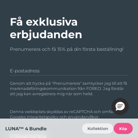
Få exklusiva
erbjudanden
Prenumerera och få 15% på din första beställning!
E-postadress
Genom att trycka på "Prenumerera" samtycker jag till att få
marknadsföringskommunikation från FOREO. Jag förstår
att jag kan avregistrera mig när som helst.
Denna webbplats skyddas av reCAPTCHA och omfattas av
Googles
integritetspolicy
och
användarvillkor.
LUNA™ 4 Bundle
Kollektion
Köp