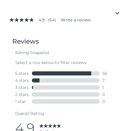
4.9
(64)
Write a review
4.9
out
of
5
stars,
average
rating
value.
Read
64
Reviews.
Same
page
link.