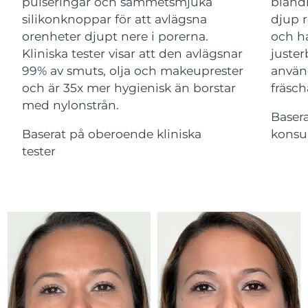
Advanced pore care essentials
pulseringar och sammetsmjuka
bland
Ungern
For healthy hair
09/08/2026
18% PAP
silikonknoppar för att avlägsna
djup r
Kosmetika
Man
orenheter djupt nere i porerna.
och ha
Island
Förväntad leverans
10/08/2026
Kliniska tester visar att den avlägsnar
juster
99% av smuts, olja och makeuprester
använ
Förväntad leverans
Indonesien
07/08/2026
och är 35x mer hygienisk än borstar
fräsch
med nylonstrån.
Handla allt
Förväntad leverans
Baser
Irland
09/08/2026
Baserat på oberoende kliniska
konsu
tester
Isle of Man
Förväntad leverans
11/08/2026
FOREO APP
Israel
Förväntad leverans
13/08/2026
OM FOREO
Förväntad leverans
Italien
09/08/2026
Japan
Förväntad leverans
12/08/2026
Jersey
Förväntad leverans
14/08/2026