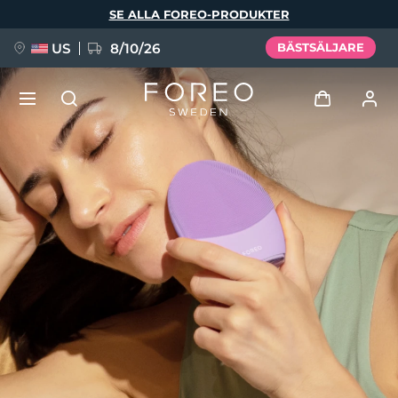
Hoppa
SE ALLA FOREO-PRODUKTER
till
huvudinnehåll
US
8/10/26
BÄSTSÄLJARE
NYHET
Logga in
Språk
BREAKING NEWS
Användarprofil
English
Deutsch
Español
Mina enheter
FAQ™ Pure Beauty-Tech Elixir
Français
Italiano
Português
Mina beställningar
Polski
Svenska
Русский
Türkçe
简体中文
繁體中文
Mina adresser
issa™ Teeth Whitening Set
Mina prenumerationer