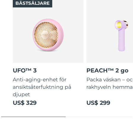
BÄSTSÄLJARE
UFO™ 3
PEACH™ 2 go
Anti-aging-enhet för
Packa väskan – o
ansiktsåterfuktning på
rakhyveln hemma
djupet
US$ 329
US$ 299