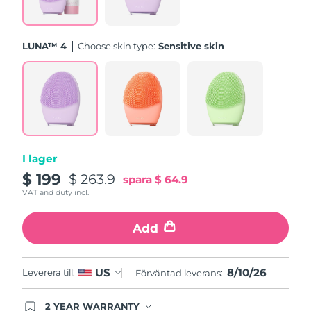
Förväntad leverans
Slovenien
09/08/2026
LUNA™ 4
Choose skin type:
Sensitive skin
Sydafrika
Förväntad leverans
17/08/2026
Sydkorea
Förväntad leverans
11/08/2026
Förväntad leverans
Spanien
09/08/2026
I lager
$ 199
$ 263.9
Förväntad leverans
spara
$ 64.9
Sverige
09/08/2026
VAT and duty incl.
Förväntad leverans
Schweiz
Add
09/08/2026
Taiwan
Förväntad leverans
14/08/2026
8/10/26
US
Leverera till:
Förväntad leverans:
Thailand
Förväntad leverans
13/08/2026
2 YEAR WARRANTY