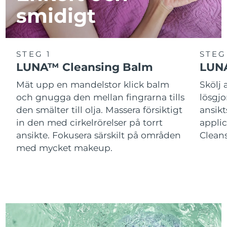
smidigt
STEG 1
STEG
LUNA™ Cleansing Balm
LUNA
Mät upp en mandelstor klick balm
Skölj
och gnugga den mellan fingrarna tills
lösgj
den smälter till olja. Massera försiktigt
ansik
in den med cirkelrörelser på torrt
applic
ansikte. Fokusera särskilt på områden
Cleans
med mycket makeup.