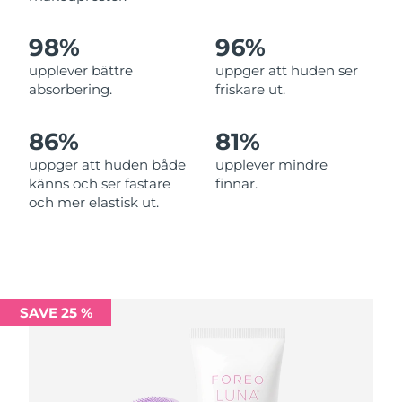
Förväntad leverans
Malta
09/08/2026
98%
96%
Mexiko
Förväntad leverans
13/08/2026
upplever bättre
uppger att huden ser
absorbering.
friskare ut.
Monaco
Förväntad leverans
10/08/2026
86%
81%
Förväntad leverans
Nederländerna
09/08/2026
uppger att huden både
upplever mindre
känns och ser fastare
finnar.
Förväntad leverans
Nya Zeeland
och mer elastisk ut.
09/08/2026
Förväntad leverans
Norge
09/08/2026
Oman
Förväntad leverans
12/08/2026
SAVE 25 %
Filippinerna
Förväntad leverans
12/08/2026
Polen
Förväntad leverans
10/08/2026