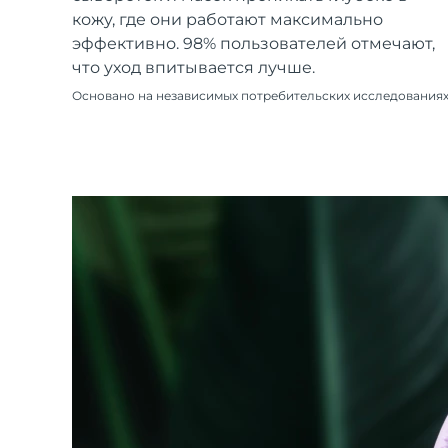
Уход KIWI™
All acne treatment devices
All revitalizing eye massagers
Serum
кожу, где они работают максимально
issa™ Teeth Whitening Gel
Advanced pore care essentials
For healthy hair
эффективно. 98% пользователей отмечают,
18% PAP
что уход впитывается лучше.
Косметика
Для мужчин
Основано на независимых потребительских исследования
Купить
FOREO APP
ПОДРОБНЕЕ