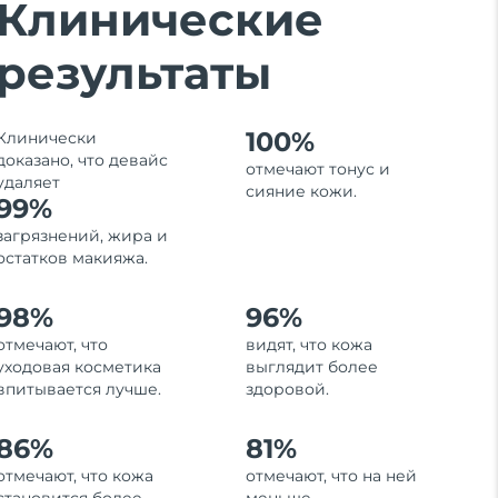
Клинические
результаты
100%
Клинически
доказано, что девайс
отмечают тонус и
удаляет
сияние кожи.
99%
загрязнений, жира и
остатков макияжа.
98%
96%
отмечают, что
видят, что кожа
уходовая косметика
выглядит более
впитывается лучше.
здоровой.
86%
81%
отмечают, что кожа
отмечают, что на ней