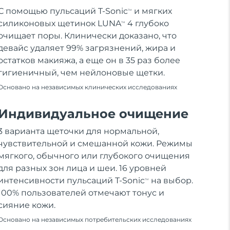
С помощью пульсаций T-Sonic
и мягких
TM
силиконовых щетинок LUNA
4 глубоко
TM
очищает поры. Клинически доказано, что
девайс удаляет 99% загрязнений, жира и
остатков макияжа, а еще он в 35 раз более
гигиеничный, чем нейлоновые щетки.
Основано на независимых клинических исследованиях
Индивидуальное очищение
3 варианта щеточки для нормальной,
чувствительной и смешанной кожи. Режимы
мягкого, обычного или глубокого очищения
для разных зон лица и шеи. 16 уровней
интенсивности пульсаций T-Sonic
на выбор.
TM
100% пользователей отмечают тонус и
сияние кожи.
Основано на независимых потребительских исследованиях