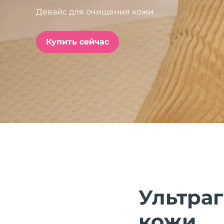
Девайс для очищения кожи
issa™ Teeth Whitening Set
Купить сейчас
FAQ™ Dual LED Panel
ПОДАРКИ И НАБОРЫ
Специальные
предложения
БЕСТСЕЛЛЕРЫ
Ультра
кожи