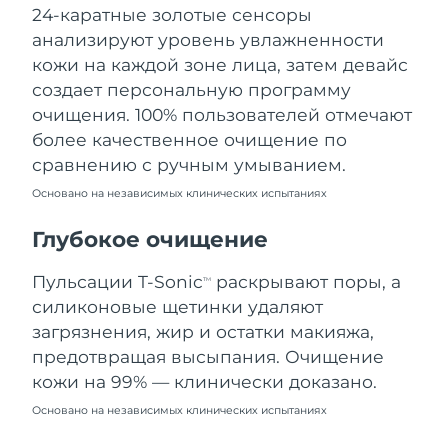
24-каратные золотые сенсоры
Ожидаемая дата доставки
Ливан
8/9/26
анализируют уровень увлажненности
кожи на каждой зоне лица, затем девайс
Ожидаемая дата доставки
Литва
создает персональную программу
8/8/26
очищения. 100% пользователей отмечают
Ожидаемая дата доставки
более качественное очищение по
Люксембург
8/8/26
сравнению с ручным умыванием.
Основано на независимых клинических испытаниях
Ожидаемая дата доставки
Макао (САР)
8/10/26
Глубокое очищение
Ожидаемая дата доставки
Малайзия
8/11/26
Пульсации T-Sonic
раскрывают поры, а
TM
силиконовые щетинки удаляют
Ожидаемая дата доставки
Мальта
загрязнения, жир и остатки макияжа,
8/8/26
предотвращая высыпания. Очищение
Ожидаемая дата доставки
кожи на 99% — клинически доказано.
Мексика
8/12/26
Основано на независимых клинических испытаниях
Ожидаемая дата доставки
Монако