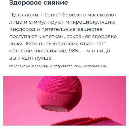
Здоровое сияние
8/9/26
Пульсации T-Sonic
бережно массируют
Ожидаемая дата доставки
TM
Нидерланды
8/8/26
лицо и стимулируют микроциркуляцию.
Кислород и питательные вещества
Ожидаемая дата доставки
Новая Зеландия
поступают к клеткам, сохраняя здоровье
8/8/26
кожи. 100% пользователей отмечают
Ожидаемая дата доставки
естественное сияние, 98% — что лицо
Норвегия
8/8/26
выглядит лучше.
Ожидаемая дата доставки
Основано на независимых потребительских исследованиях
Оман
8/11/26
Ожидаемая дата доставки
Филиппины
8/11/26
Ожидаемая дата доставки
Польша
8/9/26
Ожидаемая дата доставки
Португалия
8/8/26