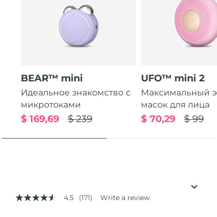
BEAR™ mini
UFO™ mini 2
Идеальное знакомство с
Максимальный э
микротоками
масок для лица
$ 169,69
$ 239
$ 70,29
$ 99
4.5
(171)
Write a review
4.5
out
of