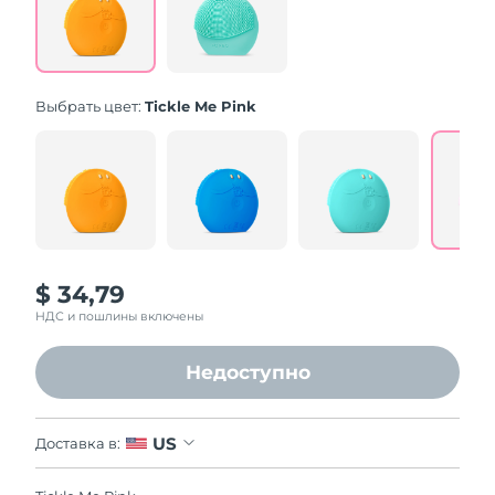
Same
page
link.
Выбрать цвет:
Tickle Me Pink
$ 34,79
НДС и пошлины включены
Недоступно
US
Доставка в: