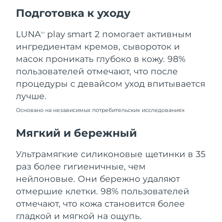
Ожидаемая дата доставки
Подготовка к уходу
Пуэрто-Рико
8/10/26
LUNA
play smart 2 помогает активным
TM
Ожидаемая дата доставки
Катар
ингредиентам кремов, сывороток и
8/9/26
масок проникать глубоко в кожу. 98%
Ожидаемая дата доставки
пользователей отмечают, что после
Реюньон
8/13/26
процедуры с девайсом уход впитывается
лучше.
Ожидаемая дата доставки
Румыния
8/8/26
Основано на независимых потребительских исследованиях
Ожидаемая дата доставки
Мягкий и бережный
Россия
8/16/26
Ультрамягкие силиконовые щетинки в 35
Ожидаемая дата доставки
Саудовская Аравия
раз более гигиеничные, чем
8/9/26
нейлоновые. Они бережно удаляют
Ожидаемая дата доставки
отмершие клетки. 98% пользователей
Сингапур
8/10/26
отмечают, что кожа становится более
гладкой и мягкой на ощупь.
Ожидаемая дата доставки