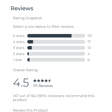
5
stars,
average
rating
value.
Read
171
Reviews.
Same
page
link.