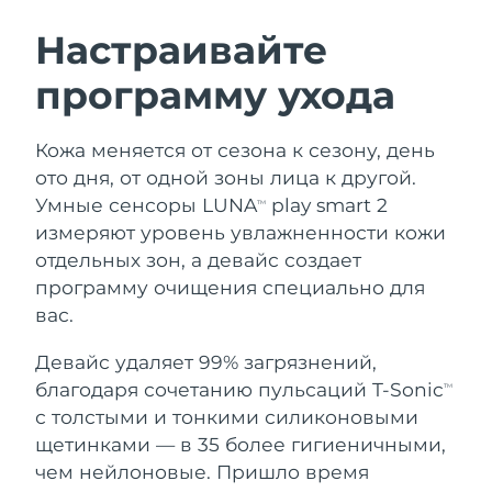
ШВЕДСКИЙ УХОД ЗА КОЖЕЙ
Настраивайте
программу ухода
Ожидаемая дата доставки
Австралия
8/11/26
Очищение кожи
Лифтинг
Кожа меняется от сезона к сезону, день
Ожидаемая дата доставки
Австрия
LUNA™ 4 набор
BEAR™ 2 набор
8/8/26
ото дня, от одной зоны лица к другой.
Anti-aging massage
Microcurrent toning
Умные сенсоры LUNA
play smart 2
TM
Ожидаемая дата доставки
Бахрейн
измеряют уровень увлажненности кожи
8/9/26
отдельных зон, а девайс создает
Увлажнение
Забота о полости рта
LUNA™ 4 Plus
BEAR™ 2 go
программу очищения специально для
Ожидаемая дата доставки
Бельгия
UFO™ 3 набор
issa™ 4
8/8/26
Massage, LED heating
Microcurrent toning on-the-go
вас.
FAQ™ АНТИВОЗРАСТНОЙ УХОД
Deep facial hydration
Hybrid silicone sonic toothbrush
Ожидаемая дата доставки
Девайс удаляет 99% загрязнений,
Бермудские о-ва
8/14/26
NEW
благодаря сочетанию пульсаций T-Sonic
LUNA™ 4 Men
BEAR™ 2 eyes & lips
TM
UFO™ 3 LED
issa™ 4 plus
с толстыми и тонкими силиконовыми
For men, anti-aging massage
Microcurrent line smoothing device
Босния и
Ожидаемая дата доставки
Near-infrared and red light therapy
щетинками — в 35 более гигиеничными,
Smart hybrid silicone sonic toothbrush
Герцеговина
8/11/26
device
Омоложение
LED-процедуры
чем нейлоновые. Пришло время