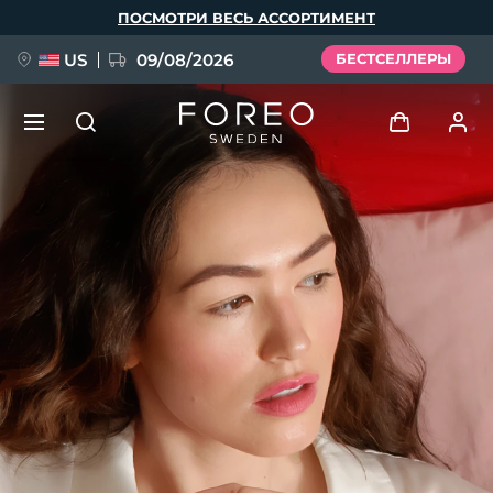
Перейти
ПОСМОТРИ ВЕСЬ АССОРТИМЕНТ
к
основному
содержанию
US
09/08/2026
БЕСТСЕЛЛЕРЫ
НОВИНКА
Войти
Язык
BREAKING NEWS
Профиль пользователя
English
Deutsch
Español
Мои приборы
FAQ™ Pure Beauty-Tech Elixir
Français
Italiano
Português
Мои заказы
Polski
Svenska
Русский
Türkçe
简体中文
繁體中文
Мои адреса
issa™ Teeth Whitening Set
Мои подписки