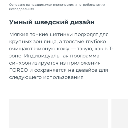
Словакия
8/8/26
Основано на независимых клинических и потребительских
исследованиях
Ожидаемая дата доставки
Словения
8/8/26
Умный шведский дизайн
Южно-Африканская
Ожидаемая дата доставки
Мягкие тонкие щетинки подходят для
Республика
8/16/26
крупных зон лица, а толстые глубоко
очищают жирную кожу — такую, как в Т-
Ожидаемая дата доставки
Республика Корея
зоне. Индивидуальная программа
8/10/26
синхронизируется из приложения
Ожидаемая дата доставки
FOREO и сохраняется на девайсе для
Испания
8/8/26
следующего использования.
Ожидаемая дата доставки
Швеция
8/8/26
Ожидаемая дата доставки
Швейцария
8/8/26
Ожидаемая дата доставки
Тайвань
8/13/26