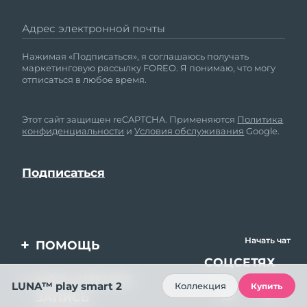
Адрес электронной почты
Нажимая «Подписаться», я соглашаюсь получать
маркетинговую рассылку FOREO. Я понимаю, что могу
отписаться в любое время.
Этот сайт защищен reCAPTCHA. Применяются
Политика
конфиденциальности
и
Условия обслуживания
Google.
Начать чат
ПОМОЩЬ
МЫ В
СОЦСЕТЯХ
Свяжитесь с нами
МОЯ УЧЁТНАЯ
LUNA™ play smart 2
Коллекция
Купить
ЗАПИСЬ
Заказ и доставка