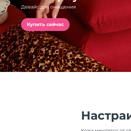
Девайс для очищения
issa™ Teeth Whitening Set
Купить сейчас
FAQ™ Dual LED Panel
ПОДАРКИ И НАБОРЫ
Специальные
предложения
БЕСТСЕЛЛЕРЫ
Настра
Кожа меняется от се