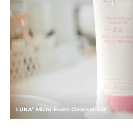
LUNA
Micro-Foam Cleanser 2.0
TM