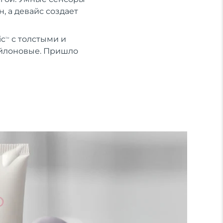
, а девайс создает
ic
с толстыми и
TM
ейлоновые. Пришло