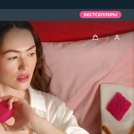
БЕСТСЕЛЛЕРЫ
Войти
Профиль пользователя
Мои приборы
Мои заказы
Мои адреса
Мои подписки