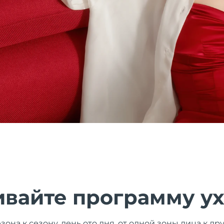
ивайте программу у
зона к сезону, день ото дня, от одной зоны лица к д