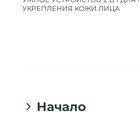
УКРЕПЛЕНИЯ КОЖИ ЛИЦА
issa™ Teeth Whitening Set
FAQ™ Dual LED Panel
ПОДАРКИ И НАБОРЫ
Начало
Специальные
предложения
БЕСТСЕЛЛЕРЫ
Поздравляем с приобретением нового устро