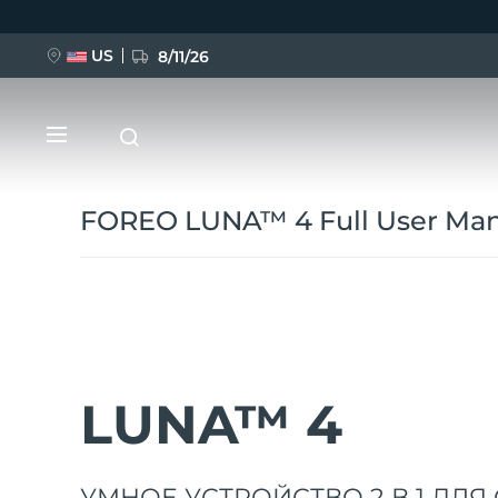
Перейти
к
основному
содержанию
US
8/11/26
FOREO LUNA™ 4 Full User Ma
НОВИНКА
BREAKING NEWS
LUNA™ 4
FAQ™ Pure Beauty-Tech Elixir
УМНОЕ УСТРОЙСТВО 2 В 1 ДЛ