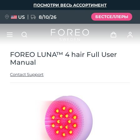
Перейти
ПОСМОТРИ ВЕСЬ АССОРТИМЕНТ
к
основному
содержанию
US
8/10/26
БЕСТСЕЛЛЕРЫ
FOREO LUNA™ 4 hair Full User
НОВИНКА
Войти
Manual
Язык
BREAKING NEWS
Профиль пользователя
Contact Support
English
Deutsch
Español
Мои приборы
FAQ™ Pure Beauty-Tech Elixir
Français
Italiano
Português
Мои заказы
Polski
Svenska
Русский
Türkçe
简体中文
繁體中文
Мои адреса
issa™ Teeth Whitening Set
Мои подписки