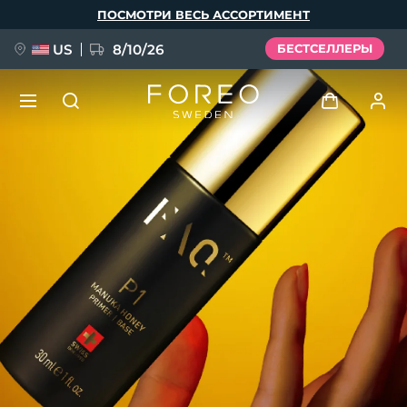
Перейти
ПОСМОТРИ ВЕСЬ АССОРТИМЕНТ
к
основному
содержанию
US
8/10/26
БЕСТСЕЛЛЕРЫ
НОВИНКА
Войти
Язык
BREAKING NEWS
Профиль пользователя
English
Deutsch
Español
Мои приборы
FAQ™ Pure Beauty-Tech Elixir
Français
Italiano
Português
Мои заказы
Polski
Svenska
Русский
Türkçe
简体中文
繁體中文
Мои адреса
issa™ Teeth Whitening Set
Мои подписки