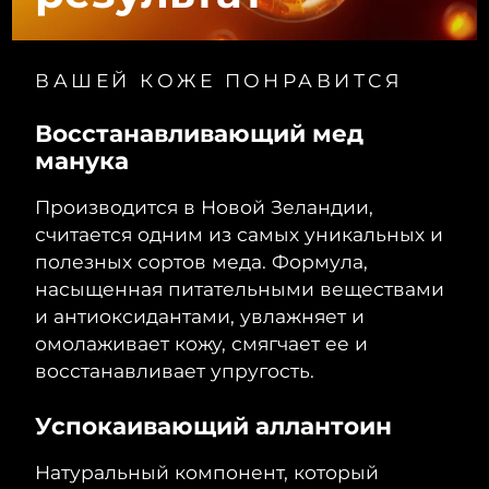
Ожидаемая дата доставки
Ливан
8/10/26
ВАШЕЙ КОЖЕ ПОНРАВИТСЯ
Ожидаемая дата доставки
Литва
8/9/26
Восстанавливающий мед
Ожидаемая дата доставки
манука
Люксембург
8/9/26
Производится в Новой Зеландии,
Ожидаемая дата доставки
Макао (САР)
считается одним из самых уникальных и
8/11/26
полезных сортов меда. Формула,
Ожидаемая дата доставки
насыщенная питательными веществами
Малайзия
8/12/26
и антиоксидантами, увлажняет и
омолаживает кожу, смягчает ее и
Ожидаемая дата доставки
Мальта
8/9/26
восстанавливает упругость.
Ожидаемая дата доставки
Мексика
Успокаивающий аллантоин
8/13/26
Натуральный компонент, который
Ожидаемая дата доставки
Монако