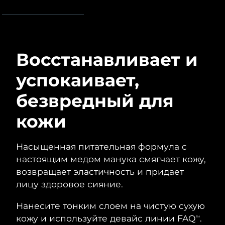
Advanced pore care essentials
For healthy hair
Ожидаемая дата доставки
18% PAP
Гибралтар
Косметика
Для мужчин
8/13/26
Ожидаемая дата доставки
Греция
8/9/26
Восстанавливает и
Ожидаемая дата доставки
Гонконг (САР)
успокаивает,
8/10/26
Купить
безвредный для
Ожидаемая дата доставки
Венгрия
8/9/26
кожи
FOREO APP
Ожидаемая дата доставки
Исландия
8/10/26
ПОДРОБНЕЕ
Насыщенная питательная формула с
Ожидаемая дата доставки
настоящим медом манука смягчает кожу,
Индонезия
8/7/26
возвращает эластичность и придает
лицу здоровое сияние.
Ожидаемая дата доставки
Ирландия
8/9/26
Нанесите тонким слоем на чистую сухую
кожу и используйте девайс линии FAQ
.
Ожидаемая дата доставки
TM
о-в Мэн