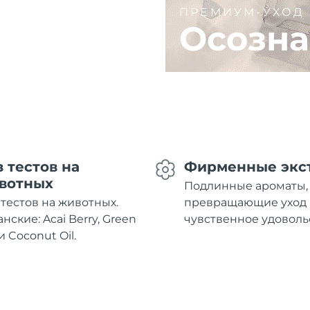
ПРЕМИУМ-УХОД
Осозна
з тестов на
Фирменные экс
вотных
Подлинные ароматы,
 тестов на животных.
превращающие уход 
нские: Acai Berry, Green
чувственное удоволь
и Coconut Oil.