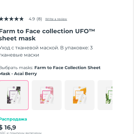
4.9
(8)
Write a review
4.9
out
Farm to Face collection UFO™
of
5
sheet mask
stars,
average
Уход с тканевой маской. В упаковке: 3
rating
value.
тканевые маски
Read
8
Выбрать masks:
Farm to Face Collection Sheet
Reviews.
Same
Mask - Acai Berry
page
link.
Распродажа
$ 16,9
НДС и пошлины включены