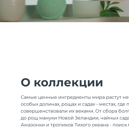
issa™ Teeth Whitening Set
FAQ™ Dual LED Panel
ПОДАРКИ И НАБОРЫ
О коллекции
Специальные
Самые ценные ингредиенты мира растут не
предложения
БЕСТСЕЛЛЕРЫ
особых долинах, рощах и садах - местах, где
совершенствовали их веками. От сбора болг
до рощ мануки Новой Зеландии, чайных сад
Амазонки и тропиков Тихого океана - поиск