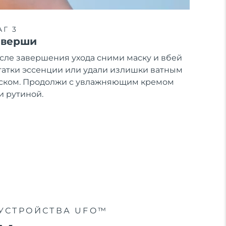
Г 3
аверши
сле завершения ухода сними маску и вбей
татки эссенции или удали излишки ватным
ском. Продолжи с увлажняющим кремом
и рутиной.
УСТРОЙСТВА UFO™