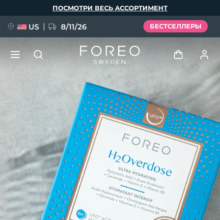
Перейти
ПОСМОТРИ ВЕСЬ АССОРТИМЕНТ
к
основному
содержанию
US
8/11/26
БЕСТСЕЛЛЕРЫ
НОВИНКА
Войти
Язык
BREAKING NEWS
Профиль пользователя
English
Deutsch
Español
Мои приборы
FAQ™ Pure Beauty-Tech Elixir
Français
Italiano
Português
Мои заказы
Polski
Svenska
Русский
Türkçe
简体中文
繁體中文
Мои адреса
issa™ Teeth Whitening Set
Мои подписки