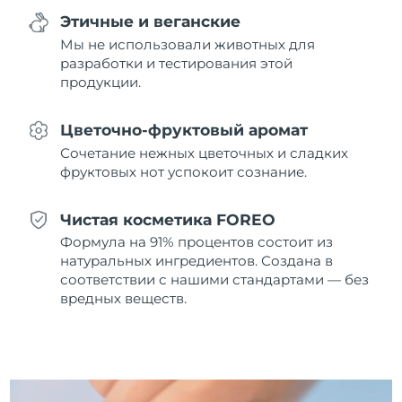
8/11/26
Этичные и веганские
Мы не использовали животных для
Ожидаемая дата доставки
Нидерланды
8/10/26
разработки и тестирования этой
продукции.
Ожидаемая дата доставки
Новая Зеландия
8/10/26
Цветочно-фруктовый аромат
Ожидаемая дата доставки
Сочетание нежных цветочных и сладких
Норвегия
8/10/26
фруктовых нот успокоит сознание.
Ожидаемая дата доставки
Оман
Чистая косметика FOREO
8/13/26
Формула на 91% процентов состоит из
Ожидаемая дата доставки
натуральных ингредиентов. Создана в
Филиппины
8/13/26
соответствии с нашими стандартами — без
вредных веществ.
Ожидаемая дата доставки
Польша
8/11/26
Ожидаемая дата доставки
Португалия
8/10/26