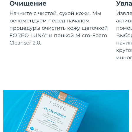
Словакия
Очищение
Увл
8/10/26
Начните с чистой, сухой кожи. Мы
Извле
Ожидаемая дата доставки
Словения
рекомендуем перед началом
актив
8/10/26
процедуры очистить кожу щеточкой
помощ
Южно-Африканская
Ожидаемая дата доставки
FOREO LUNA
и пенкой Micro-Foam
Выбе
TM
Республика
8/18/26
Cleanser 2.0.
начин
круг
Ожидаемая дата доставки
Республика Корея
инно
8/12/26
Ожидаемая дата доставки
Испания
8/10/26
Ожидаемая дата доставки
Швеция
8/10/26
Ожидаемая дата доставки
Швейцария
8/10/26
Ожидаемая дата доставки
Тайвань
8/15/26