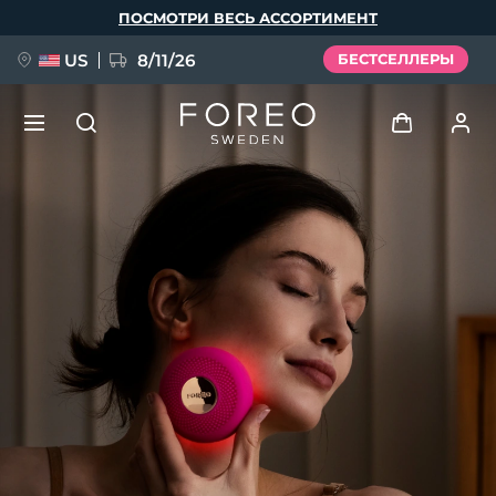
Перейти
ПОСМОТРИ ВЕСЬ АССОРТИМЕНТ
к
основному
содержанию
US
8/11/26
БЕСТСЕЛЛЕРЫ
НОВИНКА
Войти
Язык
BREAKING NEWS
Профиль пользователя
English
Deutsch
Español
Мои приборы
FAQ™ Pure Beauty-Tech Elixir
Français
Italiano
Português
Мои заказы
Polski
Svenska
Русский
Türkçe
简体中文
繁體中文
Мои адреса
issa™ Teeth Whitening Set
Мои подписки