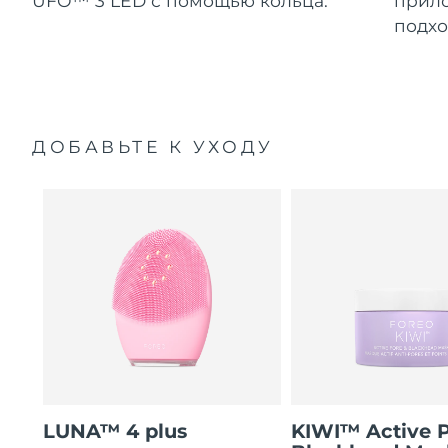
UFO™ 3 LED с помощью кольца.
прило
подхо
ДОБАВЬТЕ К УХОДУ
LUNA™ 4 plus
KIWI™ Active 