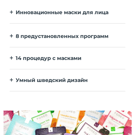
Инновационные маски для лица
Больше эффекта, чем от тканевой маски.
В 10 раз быстрее.
8 предустановленных программ
Одним нажатием на кнопку. Выставляйте
персональные настройки в приложении.
14 процедур с масками
Идеальное сочетание технологий
повышает эффективность ингредиентов.
Умный шведский дизайн
100% водонепроницаемый и
ультрагигиеничный корпус. До 50 минут
работы от одного заряда USB.