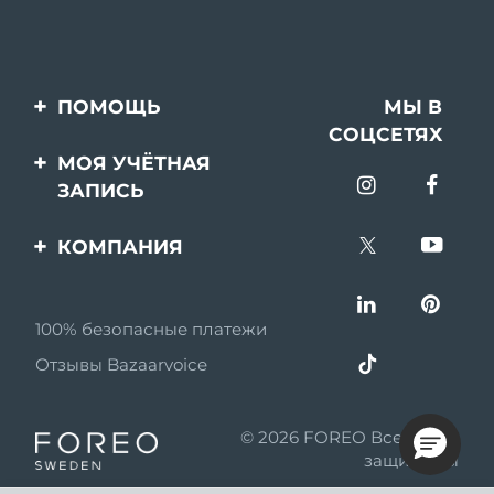
ПОМОЩЬ
МЫ В
СОЦСЕТЯХ
Свяжитесь с нами
МОЯ УЧЁТНАЯ
ЗАПИСЬ
Заказ и доставка
Регистрация продукта
Гарантия и возврат
КОМПАНИЯ
Поддержка
Вопросы и ответы
О FOREO
Информация о
100% безопасные платежи
Партнерская
батарее
программа
Отзывы Bazaarvoice
Партнерские новости
© 2026 FOREO Все права
MYSA
защищены
Партнеры по