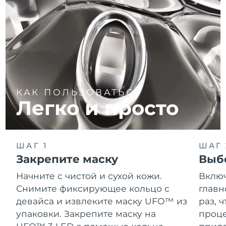
КАК ПОЛЬЗОВАТЬСЯ
Легко и просто
ШАГ 1
ШАГ 
Закрепите маску
Выб
Начните с чистой и сухой кожи.
Вклю
Снимите фиксирующее кольцо с
главн
девайса и извлеките маску UFO™ из
раз, 
упаковки. Закрепите маску на
проце