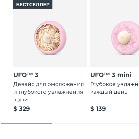
БЕСТСЕЛЛЕР
Ожидаемая дата доставки
Таиланд
8/14/26
Ожидаемая дата доставки
Турция
8/11/26
Ожидаемая дата доставки
ОАЭ
8/11/26
Ожидаемая дата доставки
Великобритания
8/10/26
UFO™ 3
UFO™ 3 mini
Девайс для омоложения
Глубокое увлаж
Соединенные
Ожидаемая дата доставки
Штаты
8/11/26
и глубокого увлажнения
каждый день
кожи
Ожидаемая дата доставки
$ 329
$ 139
Узбекистан
8/15/26
Ожидаемая дата доставки
Вьетнам
8/16/26