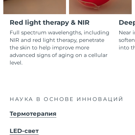
Advanced pore care essentials
For healthy hair
Ожидаемая дата доставки
18% PAP
Гибралтар
Косметика
Для мужчин
8/14/26
Red light therapy & NIR
Deep
Ожидаемая дата доставки
Греция
8/10/26
Full spectrum wavelengths, including
Near 
NIR and red light therapy, penetrate
soften
Ожидаемая дата доставки
Гонконг (САР)
8/11/26
Купить
the skin to help improve more
into t
advanced signs of aging on a cellular
Ожидаемая дата доставки
Венгрия
level.
8/10/26
FOREO APP
Ожидаемая дата доставки
Исландия
8/11/26
ПОДРОБНЕЕ
Ожидаемая дата доставки
Индонезия
НАУКА В ОСНОВЕ ИННОВАЦИЙ
8/8/26
Термотерапия
Ожидаемая дата доставки
Ирландия
8/10/26
LED-свет
Ожидаемая дата доставки
о-в Мэн